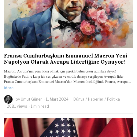
Fransa Cumhurbaşkanı Emmanuel Macron Yeni
Napolyon Olarak Avrupa Liderliğine Oynuyor!
Macron, Avrupa‘nın yeni lideri olmak için gerekli bütün cesur adımları atıyor!
Bugünlerde Putin’e karşı tek ses çıkaran ve en dik duruşu sergileyen Avrupalı lider
Fransa Cumhurbaşkanı Emmanuel Macron’dur. Macron öncülüğünde Fransa, Avrupa…
More
by
Umut Güner
11 Mart 2024
Dünya
/
Haberler
/
Politika
2681 views
1 min read