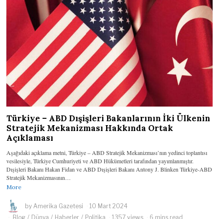
Türkiye – ABD Dışişleri Bakanlarının İki Ülkenin
Stratejik Mekanizması Hakkında Ortak
Açıklaması
Aşağıdaki açıklama metni, Türkiye – ABD Stratejik Mekanizması’nın yedinci toplantısı
vesilesiyle, Türkiye Cumhuriyeti ve ABD Hükümetleri tarafından yayımlanmıştır.
Dışişleri Bakanı Hakan Fidan ve ABD Dışişleri Bakanı Antony J. Blinken Türkiye-ABD
Stratejik Mekanizmasının…
More
by
Amerika Gazetesi
10 Mart 2024
Blog
/
Dünya
/
Haberler
/
Politika
1357 views
6 mins read