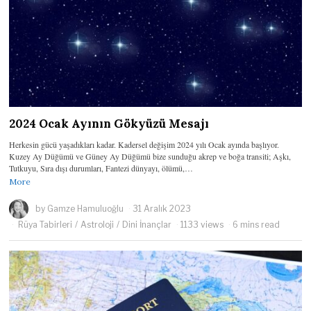
2024 Ocak Ayının Gökyüzü Mesajı
Herkesin gücü yaşadıkları kadar. Kadersel değişim 2024 yılı Ocak ayında başlıyor.
Kuzey Ay Düğümü ve Güney Ay Düğümü bize sunduğu akrep ve boğa transiti; Aşkı,
Tutkuyu, Sıra dışı durumları, Fantezi dünyayı, ölümü,…
More
by
Gamze Hamuluoğlu
31 Aralık 2023
Rüya Tabirleri
/
Astroloji
/
Dini İnançlar
1133 views
6 mins read