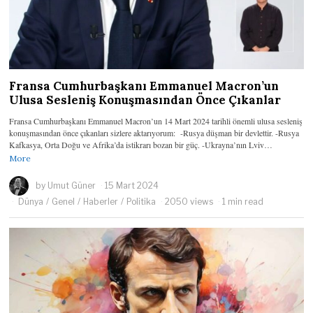
Fransa Cumhurbaşkanı Emmanuel Macron’un
Ulusa Sesleniş Konuşmasından Önce Çıkanlar
Fransa Cumhurbaşkanı Emmanuel Macron’un 14 Mart 2024 tarihli önemli ulusa sesleniş
konuşmasından önce çıkanları sizlere aktarıyorum: -Rusya düşman bir devlettir. -Rusya
Kafkasya, Orta Doğu ve Afrika’da istikrarı bozan bir güç. -Ukrayna’nın Lviv…
More
by
Umut Güner
15 Mart 2024
Dünya
/
Genel
/
Haberler
/
Politika
2050 views
1 min read