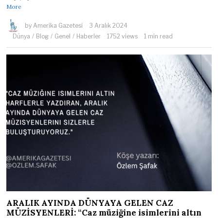
More
by
Amerika Gazetesi
3 Aralık 2024
Dünya
/
Blog
/
Genel
/
Haberler
1752 views
1 min read
ARALIK AYINDA DÜNYAYA GELEN CAZ
MÜZİSYENLERİ: “Caz müziğine isimlerini altın