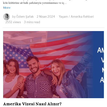
köle kültürüne ait halk şarkılarıyla yorumlanması ve iç…
More
by
Özlem Şafak
2 Nisan 2024
Yaşam
/
Amerika Rehberi
2551 views
3 mins read
Amerika Vizesi Nasıl Alınır?