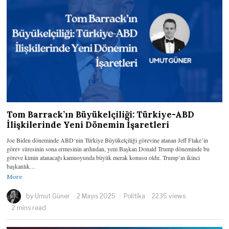
Tom Barrack’ın Büyükelçiliği: Türkiye-ABD
İlişkilerinde Yeni Dönemin İşaretleri
Joe Biden döneminde ABD‘nin Türkiye Büyükelçiliği görevine atanan Jeff Flake’in
görev süresinin sona ermesinin ardından, yeni Başkan Donald Trump döneminde bu
göreve kimin atanacağı kamuoyunda büyük merak konusu oldu. Trump’ın ikinci
başkanlık…
More
by
Umut Güner
2 Mayıs 2025
Politika
2235 views
2 mins read