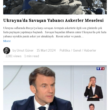
Ukrayna’da Savaşan Yabancı Askerler Meselesi
Ukrayna saflarında Rusya’ya karşı savaşan Avrupalı askerlerle ilgili son günlerde çok
fazla paylaşım yapılmaya başlandı. Savaşın başından itibaren zaten Ukrayna’da çok fazla
yabancı uyruklu paralı asker yer almaktaydı. Resmi asker ve paralı…
More
by
Umut Güner
15 Mart 2024
Politika
/
Genel
/
Haberler
2281 views
1 min read