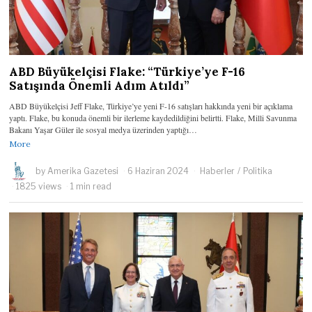
ABD Büyükelçisi Flake: “Türkiye’ye F-16
Satışında Önemli Adım Atıldı”
ABD Büyükelçisi Jeff Flake, Türkiye’ye yeni F-16 satışları hakkında yeni bir açıklama
yaptı. Flake, bu konuda önemli bir ilerleme kaydedildiğini belirtti. Flake, Milli Savunma
Bakanı Yaşar Güler ile sosyal medya üzerinden yaptığı…
More
by
Amerika Gazetesi
6 Haziran 2024
Haberler
/
Politika
1825 views
1 min read