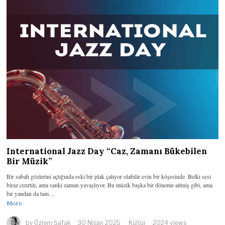
International Jazz Day “Caz, Zamanı Bükebilen
Bir Müzik”
Bir sabah gözlerini açtığında eski bir plak çalıyor olabilir evin bir köşesinde. Belki sesi
biraz cızırtılı, ama sanki zaman yavaşlıyor. Bu müzik başka bir döneme aitmiş gibi, ama
bir yandan da tam…
More
by
Özlem Şafak
30 Nisan 2025
Kültür
2024 views