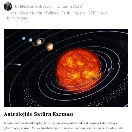
by
Mertcan Abbasoğlu
17 Kasım 2023
Genel
/
Blog
/
Kültür
/
Politika
/
Tarih
/
Yaşam
2715 views
14 mins read
Astrolojide Satürn Karması
Doğum haritasıda arketipleri temsil eden gezegenlere bakarak kompleksleri ortaya
çıkarmaya çalışırız. Ancak bulabileceğimiz sadece davranışların nedenleri ve olasılıklar