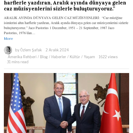
harflerle yazdıran, Aralık ayında dünyaya gelen
caz müzisyenlerini sizlerle buluşturuyoruz.”
ARALIK AYINDA DÜNYAYA GELEN CAZ MÜZİSYENLERİ: “Caz müziğine
isimlerini altın harflerle yazdıran, Aralık ayında dünyaya gelen caz müzisyenlerini sizlerle
buluşturuyoruz.” Jaco Pastorius 1 December, 1951 – 21 September, 1987 Jaco
Pastorius, 1976’dan…
More
by
Özlem Şafak
2 Aralık 2024
Amerika Rehberi
/
Blog
/
Haberler
/
Kültür
/
Yaşam
1622 views
31 mins read