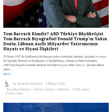
Tom Barrack Kimdir? ABD Türkiye Büyükelçisi
Tom Barrack Biyografisi! Donald Trump’ın Yakın
Dostu, Lübnan Asıllı Milyarder Yatırımcının
Hayatı ve Siyasi İlişkileri
28 Nisan 1947’de Kaliforniya’da dünyaya gelen Amerikalı yatırımcı, girişimci ve siyasi
bir figürdür. Barrack’ın büyükanne ve büyükbabası, Lübnan’ın Zahle kentinden
1900’lerin başında Amerika Birleşik Devletleri‘ne göç ettiler. Onu 21. yüzyılın dikkat
çekici…
More
by
Amerika Gazetesi
6 Mayıs 2025
Amerika Rehberi
/
Dünya
/
Genel
/
Haberler
2302 views
2 mins read