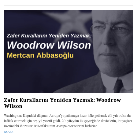
Zafer Kurallarını Yeniden Yazmak: Woodrow
Wilson
Washington: Kapıdaki düşman Avrupa’yı patlamaya hazır hâle getirmek elli yılı bulsa da
infilak ettirmek için beş yıl yeterli geldi. 20. yüzyılın ilk çeyreğinde devletlerin, ihtiyaçları
üzerindeki ihtirasları irili-ufaklı tüm Avrupa otoritelerini birbirine…
More