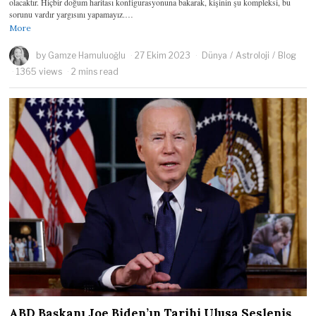
olacaktır. Hiçbir doğum haritası konfigurasyonuna bakarak, kişinin şu kompleksi, bu
sorunu vardır yargısını yapamayız.…
More
by
Gamze Hamuluoğlu
27 Ekim 2023
Dünya
/
Astroloji
/
Blog
1365 views
2 mins read
ABD Başkanı Joe Biden’ın Tarihi Ulusa Sesleniş