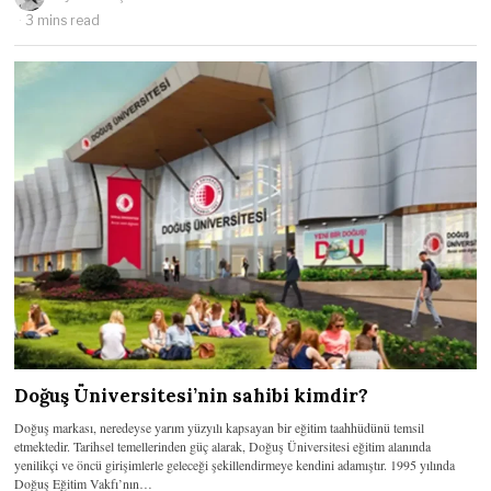
3 mins read
Doğuş Üniversitesi’nin sahibi kimdir?
Doğuş markası, neredeyse yarım yüzyılı kapsayan bir eğitim taahhüdünü temsil
etmektedir. Tarihsel temellerinden güç alarak, Doğuş Üniversitesi eğitim alanında
yenilikçi ve öncü girişimlerle geleceği şekillendirmeye kendini adamıştır. 1995 yılında
Doğuş Eğitim Vakfı’nın…