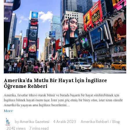
Amerika’da Mutlu Bir Hayat İçin İngilizce
Öğrenme Rehberi
Amerika, fırsatlar ülkesi olarak bilinir ve burada başarılı bir hayat sürdürebilmek için
İngilizce bilmek hayati önem taşır. İster yeni göç etmiş bir birey olun, ister uzun süredir
Amerika’da yaşayan ama İngilizce becerilerini…
More
by
Amerika Gazetesi
4 Aralık 2023
Amerika Rehberi
/
Blog
2041 views
7 mins read