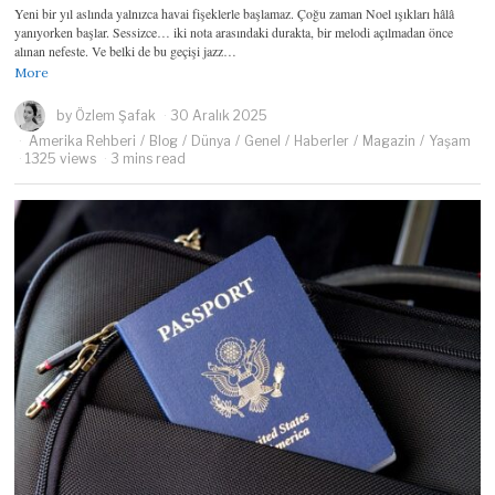
Yeni bir yıl aslında yalnızca havai fişeklerle başlamaz. Çoğu zaman Noel ışıkları hâlâ
yanıyorken başlar. Sessizce… iki nota arasındaki durakta, bir melodi açılmadan önce
alınan nefeste. Ve belki de bu geçişi jazz…
More
by
Özlem Şafak
30 Aralık 2025
Amerika Rehberi
/
Blog
/
Dünya
/
Genel
/
Haberler
/
Magazin
/
Yaşam
1325 views
3 mins read