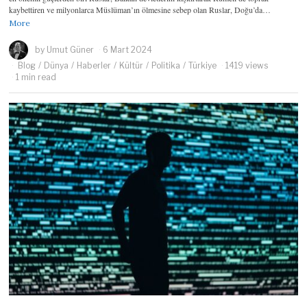
kaybettiren ve milyonlarca Müslüman’ın ölmesine sebep olan Ruslar, Doğu’da…
More
by
Umut Güner
6 Mart 2024
Blog
/
Dünya
/
Haberler
/
Kültür
/
Politika
/
Türkiye
1419 views
1 min read