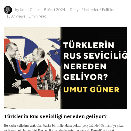
by
Umut Güner
8 Mart 2024
Dünya
/
Haberler
/
Politika
1397 views
1 min read
Türklerin Rus seviciliği nereden geliyor?
Bu kadar celladına aşık olan başka bir millet daha yoktur yeryüzünde! Osmanlı’yı yıkan
en önemli güçlerden biri Ruslar, Balkan devletlerini kışkırtarak Rumeli’de toprak