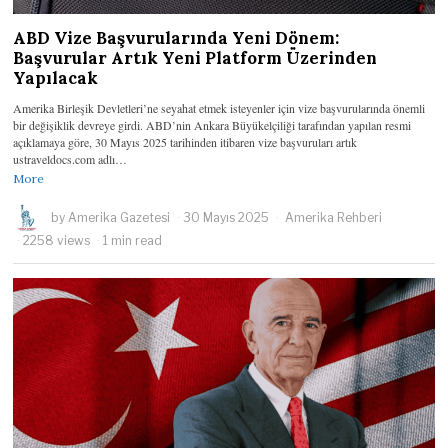
ABD Vize Başvurularında Yeni Dönem:
Başvurular Artık Yeni Platform Üzerinden
Yapılacak
Amerika Birleşik Devletleri’ne seyahat etmek isteyenler için vize başvurularında önemli
bir değişiklik devreye girdi. ABD’nin Ankara Büyükelçiliği tarafından yapılan resmi
açıklamaya göre, 30 Mayıs 2025 tarihinden itibaren vize başvuruları artık
ustraveldocs.com adlı…
More
by
Amerika Gazetesi
30 Mayıs 2025
Amerika Rehberi
2258 views
1 min read