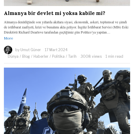
Almanya bir devlet mi yoksa kabile mi?
Almanya denildiğinde son yıllarda akıllara siyasi, ekonomik, askeri, toplumsal ve şimdi
de istihbarat zaafiyeti, krizi ve bunalımı akla geliyor. İngiliz İstihbarat Servisi (MI6) Eski
Direktörü Richard Dearlove tarafından geçtiğimiz gün Politico’ya yapılan…
More
by
Umut Güner
17 Mart 2024
Dünya
/
Blog
/
Haberler
/
Politika
/
Tarih
3008 views
1 min read