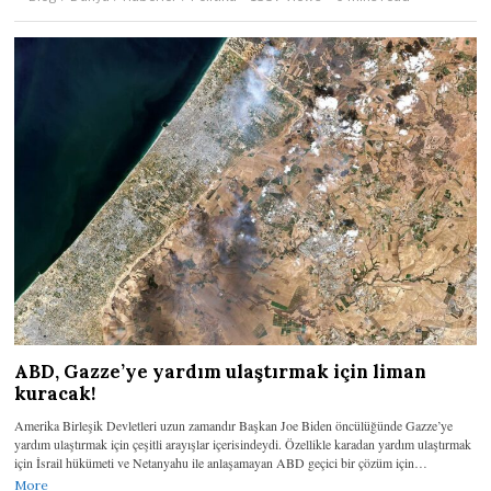
ABD, Gazze’ye yardım ulaştırmak için liman
kuracak!
Amerika Birleşik Devletleri uzun zamandır Başkan Joe Biden öncülüğünde Gazze’ye
yardım ulaştırmak için çeşitli arayışlar içerisindeydi. Özellikle karadan yardım ulaştırmak
için İsrail hükümeti ve Netanyahu ile anlaşamayan ABD geçici bir çözüm için…
More