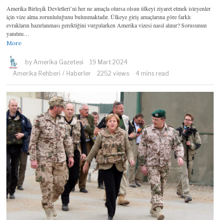
Amerika Birleşik Devletleri’ni her ne amaçla olursa olsun ülkeyi ziyaret etmek isteyenler
için vize alma zorunluluğunu bulunmaktadır. Ülkeye giriş amaçlarına göre farklı
evrakların hazırlanması gerektiğini vurgularken Amerika vizesi nasıl alınır? Sorusunun
yanıtını…
More
by
Amerika Gazetesi
19 Mart 2024
Amerika Rehberi
/
Haberler
2252 views
4 mins read