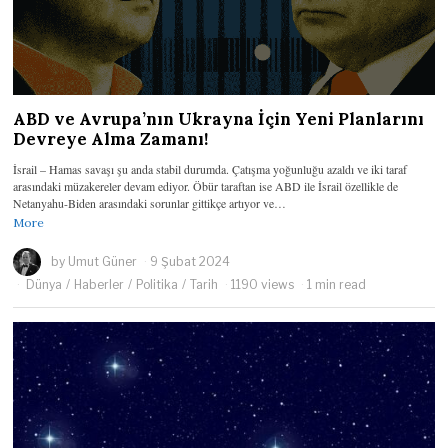
ABD ve Avrupa’nın Ukrayna İçin Yeni Planlarını
Devreye Alma Zamanı!
İsrail – Hamas savaşı şu anda stabil durumda. Çatışma yoğunluğu azaldı ve iki taraf
arasındaki müzakereler devam ediyor. Öbür taraftan ise ABD ile İsrail özellikle de
Netanyahu-Biden arasındaki sorunlar gittikçe artıyor ve…
More
by
Umut Güner
9 Şubat 2024
Dünya
/
Haberler
/
Politika
/
Tarih
1190 views
1 min read