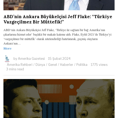
ABD’nin Ankara Büyükelçisi Jeff Flake: “Türkiye
Vazgeçilmez Bir Müttefik!”
ABD‘nin Ankara Büyükelçisi Jeff Flake, ‘Türkiye ile sağlam bir bağ Amerika’nın
çıkarlarına hizmet eder’ başlıklı bir makale kaleme aldı. Flake, Eylül 2021’de Türkiye’yi
‘vazgeçilmez bir müttefik’ olarak nitelendirdiği hatırlatarak, geçmiş olayların
Ankara’nın…
More
by
Amerika Gazetesi
15 Şubat 2024
Amerika Rehberi
/
Dünya
/
Genel
/
Haberler
/
Politika
1775 views
3 mins read