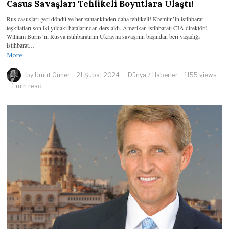
Casus Savaşları Tehlikeli Boyutlara Ulaştı!
Rus casusları geri döndü ve her zamankinden daha tehlikeli! Kremlin’in istihbarat
teşkilatları son iki yıldaki hatalarından ders aldı. Amerikan istihbaratı CIA direktörü
William Burns’ın Rusya istihbaratının Ukrayna savaşının başından beri yaşadığı
istihbarat…
More
by
Umut Güner
21 Şubat 2024
Dünya
/
Haberler
1155 views
1 min read