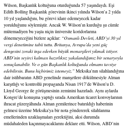
Wilson, Başkanlık koltuğuna oturduğunda 57 yaşındaydı. Eşi
Edith Bolling Başkanlık görevinin ikinci yılında Wilson’a 2 yılda
10 yıl yaşlandığını, bu görevi idare edemeyecek kadar
yorulduğunu söylemiştir. Ancak W. Wilson’ın kurduğu şu cümle
mütemadiyen bu yaşta niçin üniversite koridorlarına
dönemeyeceğini bizlere açıklar:
“Osmanlı Devleti, ABD’yi 30 yıl
vergi denetimine tabii tuttu. Britanya, Avrupa’da yeni güç
dengesini zoraki inşa ederken büyük monarşileri yıkmak istiyor.
ABD’nin seyirci kalması hazırlıksız yakalandığımız bir senaryoyla
sonuçlanabilir. Ve o gün Başkanlık koltuğunda olmamı tavsiye
edebilirsin. Bunu hiçbirimiz istemeyiz.”
Meksika’nın silahlandığına
dair istihbaratın ABD genelinde manşetlere dökülmesiyle Alman
karşıtlığı ve kontrollü propaganda Nisan 1917’de Wilson’u D.
Lloyd George ile görüşmesinin zeminini hazırladı. Aynı aylarda
Kongre’de konuşma yaptığı sırada Amerikan ticaret konvoylarının
ihracat güzergâhında Alman gemilerince batırıldığı haberinin
gelmesi üzerine Meksika’ya bir nota göndererek silahlanma
emellerinden uzaklaşmaları gerektiğini, aksi durumda
müdahaleden kaçınmayacaklarını deklare etti. Wilson, ABD’nin