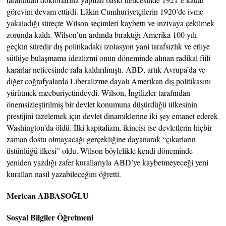
görevini devam ettirdi. Lâkin Cumhuriyetçilerin 1920’de ivme
yakaladığı süreçte Wilson seçimleri kaybetti ve inzivaya çekilmek
zorunda kaldı. Wilson’un ardında bıraktığı Amerika 100 yılı
geçkin süredir dış politikadaki izolasyon yani tarafsızlık ve etliye
sütlüye bulaşmama idealizmi onun döneminde alınan radikal fiili
kararlar neticesinde rafa kaldırılmıştı. ABD, artık Avrupa’da ve
diğer coğrafyalarda Liberalizme dayalı Amerikan dış politikasını
yürütmek mecburiyetindeydi. Wilson, İngilizler tarafından
önemsizleştirilmiş bir devlet konumuna düşürdüğü ülkesinin
prestijini tazelemek için devlet dinamiklerine iki şey emanet ederek
Washington’da öldü. İlki kapitalizm, ikincisi ise devletlerin hiçbir
zaman dostu olmayacağı gerçekliğine dayanarak “çıkarların
üstünlüğü ilkesi” oldu. Wilson böylelikle kendi döneminde
yeniden yazdığı zafer kurallarıyla ABD’ye kaybetmeyeceği yeni
kuralları nasıl yazabileceğini öğretti.
Mertcan ABBASOĞLU
Sosyal Bilgiler Öğretmeni