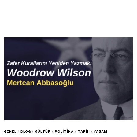
GENEL
/
BLOG
/
KÜLTÜR
/
POLITIKA
/
TARIH
/
YAŞAM