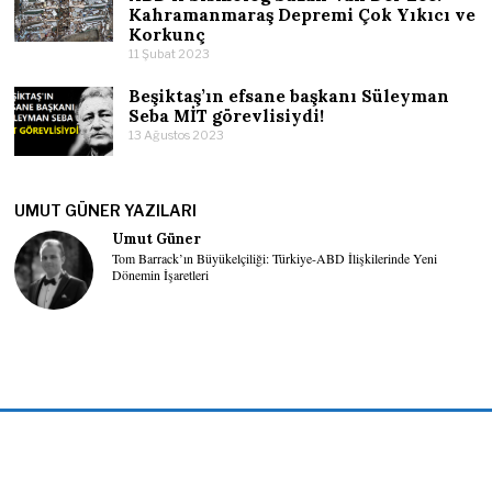
Kahramanmaraş Depremi Çok Yıkıcı ve
Korkunç
11 Şubat 2023
Beşiktaş’ın efsane başkanı Süleyman
Seba MİT görevlisiydi!
13 Ağustos 2023
UMUT GÜNER YAZILARI
Umut Güner
Tom Barrack’ın Büyükelçiliği: Türkiye-ABD İlişkilerinde Yeni
Dönemin İşaretleri