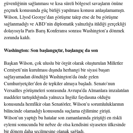
güvenliğinin sağlanması ve kısa süreli bölgesel savaşların önüne
geçmek konusunda güç birliği yapılması konusu anlaşılamamıştı.
Wilson, Llyod George’dan görüşme talep etse de bu görüşme
sağlanmadığı ve ABD’nin diplomatik yalnızlığa itildiği gerçekliği
dolayısıyla Paris Barış Konferansı sonrası Washington’a dönmek
zorunda kaldı.
Washington: Son başlangıçtır, başlangıç da son
Başkan Wilson, çok uluslu bir örgüt olarak oluşturulan Milletler
Cemiyeti’nin kurulması dışında herhangi bir siyasi başarı
sağlayamadan döndüğü Washington’da önde gelen
Cumhuriyetçiler’den de tepkiler almaya başladı. Senato’nun
Versailles görüşmeleri sonrasında Avrupa’da Almanlara imzalatılan
maddeler tartışıldığında yalnızca İngiliz faydasına olduğu
konusunda hemfikir olan Senatörler, Wilson’u sorumluluklarının
bilincinde olamadığı konusunda suçlama eğilimine girişti.
Wilson’un yaptığı bu hatalar son zamanlarında giriştiği en riskli
eylemi sonucunda bir nebze de olsa kendisini siyaseten ülkesinde
bir dönem daha seçilmesine olanak sağladı.