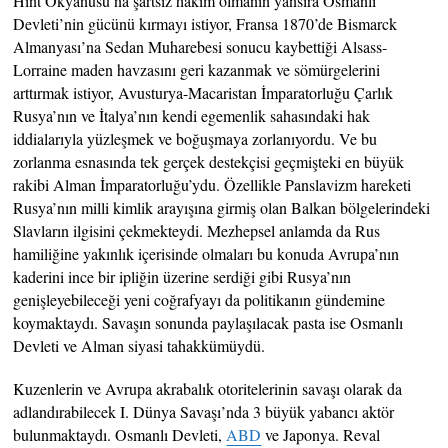
Hint Okyanusu’na şartsız hâkim olmanın yansıra Osmanlı
Devleti’nin gücünü kırmayı istiyor, Fransa 1870’de Bismarck
Almanyası’na Sedan Muharebesi sonucu kaybettiği Alsass-
Lorraine maden havzasını geri kazanmak ve sömürgelerini
arttırmak istiyor, Avusturya-Macaristan İmparatorluğu Çarlık
Rusya’nın ve İtalya’nın kendi egemenlik sahasındaki hak
iddialarıyla yüzleşmek ve boğuşmaya zorlanıyordu. Ve bu
zorlanma esnasında tek gerçek destekçisi geçmişteki en büyük
rakibi Alman İmparatorluğu’ydu. Özellikle Panslavizm hareketi
Rusya’nın milli kimlik arayışına girmiş olan Balkan bölgelerindeki
Slavların ilgisini çekmekteydi. Mezhepsel anlamda da Rus
hamiliğine yakınlık içerisinde olmaları bu konuda Avrupa’nın
kaderini ince bir ipliğin üzerine serdiği gibi Rusya’nın
genişleyebileceği yeni coğrafyayı da politikanın gündemine
koymaktaydı. Savaşın sonunda paylaşılacak pasta ise Osmanlı
Devleti ve Alman siyasi tahakkümüydü.
Kuzenlerin ve Avrupa akrabalık otoritelerinin savaşı olarak da
adlandırabilecek I. Dünya Savaşı’nda 3 büyük yabancı aktör
bulunmaktaydı. Osmanlı Devleti,
ABD
ve Japonya. Reval