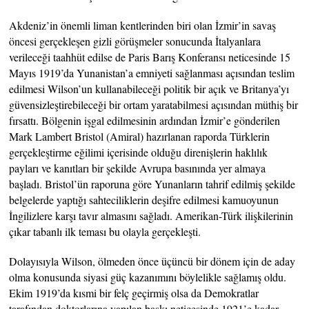
Akdeniz’in önemli liman kentlerinden biri olan İzmir’in savaş
öncesi gerçekleşen gizli görüşmeler sonucunda İtalyanlara
verileceği taahhüt edilse de Paris Barış Konferansı neticesinde 15
Mayıs 1919’da Yunanistan’a emniyeti sağlanması açısından teslim
edilmesi Wilson’un kullanabileceği politik bir açık ve Britanya’yı
güvensizleştirebileceği bir ortam yaratabilmesi açısından müthiş bir
fırsattı. Bölgenin işgal edilmesinin ardından İzmir’e gönderilen
Mark Lambert Bristol (Amiral) hazırlanan raporda Türklerin
gerçekleştirme eğilimi içerisinde olduğu direnişlerin haklılık
payları ve kanıtları bir şekilde Avrupa basınında yer almaya
başladı. Bristol’ün raporuna göre Yunanların tahrif edilmiş şekilde
belgelerde yaptığı sahteciliklerin deşifre edilmesi kamuoyunun
İngilizlere karşı tavır almasını sağladı. Amerikan-Türk ilişkilerinin
çıkar tabanlı ilk teması bu olayla gerçekleşti.
Dolayısıyla Wilson, ölmeden önce üçüncü bir dönem için de aday
olma konusunda siyasi güç kazanımını böylelikle sağlamış oldu.
Ekim 1919’da kısmi bir felç geçirmiş olsa da Demokratlar
tarafından doktorlarına yapılan baskı neticesinde 1921’e kadar