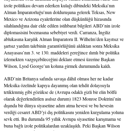
izole politikası devam ederken kulağı dibindeki Meksika’nın
Alman İmparatorluğu’nun dolduruşuna gelerek Teksas, New
Mexico ve Arizona eyaletlerine olan düşkünlüğü hizasında
silahlandığına dair elde edilen istihbarat bilgileri ABD’nin izole
diplomasisini bozmasına sebebiyet verdi. Carranza, İngiliz
ablukasına karşılık Alman İmparatoru II. Wilhelm’den kayıtsız ve
şartsız yardım talebinin garantörlüğünü aldıktan sonra Meksika
Anayasası’nın 3. ve 130. maddeleri gereğince ılımlı bir politika
izlemekten vazgeçebileceğini deklare etmesi üzerine Başkan
Wilson, Lyod George’un koluna girmek durumunda kaldı.
ABD’nin Britanya safında savaşa dâhil olması her ne kadar
Meksika özelinde kapıya dayanmış olan tehdit dolayısıyla
tetiklenmiş gibi gözükse de (Avrupa odaklı gizli bir elin bölfü
olarak değerlendirilen asılsız durum) 1823 Monroe Doktrini’nin
dışında bir dünya siyasetine adım atma hevesi ve bu hevesin
verdiği cesaret ABD’yi dış politikasını yeniden kurgulama yoluna
sevk etti. Bu durumda 95 yıllık Avrupa siyasetine karışmama ve
buna bağlı izole politikalardan uzaklaşıldı. Peki Başkan Wilson