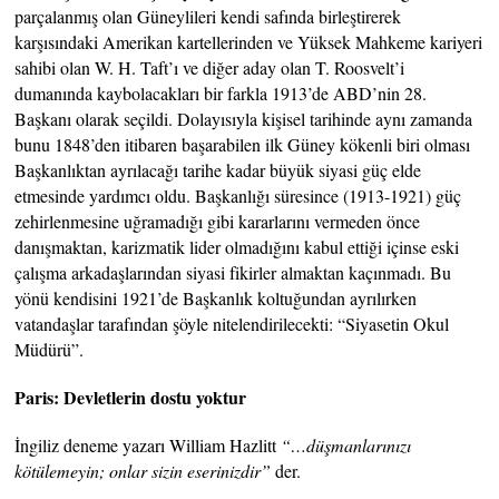
parçalanmış olan Güneylileri kendi safında birleştirerek
karşısındaki Amerikan kartellerinden ve Yüksek Mahkeme kariyeri
sahibi olan W. H. Taft’ı ve diğer aday olan T. Roosvelt’i
dumanında kaybolacakları bir farkla 1913’de ABD’nin 28.
Başkanı olarak seçildi. Dolayısıyla kişisel tarihinde aynı zamanda
bunu 1848’den itibaren başarabilen ilk Güney kökenli biri olması
Başkanlıktan ayrılacağı tarihe kadar büyük siyasi güç elde
etmesinde yardımcı oldu. Başkanlığı süresince (1913-1921) güç
zehirlenmesine uğramadığı gibi kararlarını vermeden önce
danışmaktan, karizmatik lider olmadığını kabul ettiği içinse eski
çalışma arkadaşlarından siyasi fikirler almaktan kaçınmadı. Bu
yönü kendisini 1921’de Başkanlık koltuğundan ayrılırken
vatandaşlar tarafından şöyle nitelendirilecekti: “Siyasetin Okul
Müdürü”.
Paris: Devletlerin dostu yoktur
İngiliz deneme yazarı William Hazlitt
“…düşmanlarınızı
kötülemeyin; onlar sizin eserinizdir”
der.