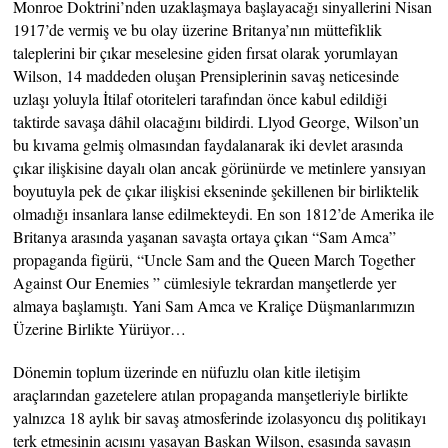
Monroe Doktrini’nden uzaklaşmaya başlayacağı sinyallerini Nisan
1917’de vermiş ve bu olay üzerine Britanya’nın müttefiklik
taleplerini bir çıkar meselesine giden fırsat olarak yorumlayan
Wilson, 14 maddeden oluşan Prensiplerinin savaş neticesinde
uzlaşı yoluyla İtilaf otoriteleri tarafından önce kabul edildiği
taktirde savaşa dâhil olacağını bildirdi. Llyod George, Wilson’un
bu kıvama gelmiş olmasından faydalanarak iki devlet arasında
çıkar ilişkisine dayalı olan ancak görünürde ve metinlere yansıyan
boyutuyla pek de çıkar ilişkisi ekseninde şekillenen bir birliktelik
olmadığı insanlara lanse edilmekteydi. En son 1812’de Amerika ile
Britanya arasında yaşanan savaşta ortaya çıkan “Sam Amca”
propaganda figürü, “Uncle Sam and the Queen March Together
Against Our Enemies ” cümlesiyle tekrardan manşetlerde yer
almaya başlamıştı. Yani Sam Amca ve Kraliçe Düşmanlarımızın
Üzerine Birlikte Yürüyor…
Dönemin toplum üzerinde en nüfuzlu olan kitle iletişim
araçlarından gazetelere atılan propaganda manşetleriyle birlikte
yalnızca 18 aylık bir savaş atmosferinde izolasyoncu dış politikayı
terk etmesinin acısını yaşayan Başkan Wilson, esasında savaşın