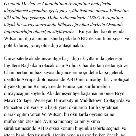
Osmanlı Devleti ve Anadolu’nun Avrupa’nın hedeflerine
ulaşabilmesi açısından geçiş güzergâhı üstünde olması Wilson’un
dikkatini hep çekmişti. Daha o dönemlerde (1883) Avrupa’nın
büyük bir savaş sonrasında bölüşeceği nihai devletin Osmanlı
İmparatorluğu olacağını söylüyordu.”
Bu yönden bakıldığında
Wilson’un ilgi alanının aslında pek de ABD ile sınırlı bir siyasi ve
politik duruş-görüş olmadığı anlaşılmakta.
Üniversitede akademisyenliğe başladığı ilk yıllarında geleceğin
İngiltere Başbakanı olacak olan Arthur Chamberlain ile tanıştı ve
Chamberlain’in bazı siyasi düşüncelerine şiddetle karşı gelerek
özellikle Avrupa diplomasisinde ABD’nin olmadığı bir varoluşsal
diyalektiğin ne Britanya ne de Fransa için sürdürülebilir
olmayacağını söyledi. Akademisyenliğe başlamadan önce Bryn
Mawr Collage, Wesleyan University in Middletown Collage’da ve
Princeton University’e bağlı yerel okullarda Tarih Öğretmeni
olarak eğitim veren W. Wilson, bu okullarda öğrencilerine
müfredatın ötesinde Avrupa monarşilerinin yıkıma
sürüklenmesinde ABD etkisi konulu bugünkü tabirle seçmeli ve
isteğe bağlı dersler verdi. Henüz genç yaşlarındayken önceki ve