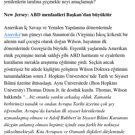
yenilenlerin tarafına geçmekle neyi amaçlamıştı?
New Jersey: ABD menfaatleri Başkan’dan büyüktür
Amerikan İç Savaşı ve Yeniden Yapılanma dönemlerinde
Amerika
’nın güneyi olan Staunton’da (Virginia) İskoç kökenli bir
ailenin naif çocuğu olarak doğan Wilson, hayatının ilk
dönemlerinde Georgia’da büyüdü. Ergenlik yaşlarında Amerikan
etnik geçmişine merak saldığı gibi ABD haritasını ve eyaletlerin
kurallarını merakla araştırma eğilimine girdi. Seçkin ancak
gösterişsiz bir ailede kişiliğini geliştiren Wilson Doktora eğitimini
tamamladıktan sonra J. Hopkins Üniversitesi’nde Tarih ve Siyaset
Bilimi üzerine ihtisaslaştı. Aynı Üniversitede (Jhon Hopkins
University) Thomas Dixon Jr. ile dostluk kurdu. Thomas, Wilson
hakkında
“…biz onunla yankın arkadaş olduk. Zamanla
birbirimizi tanıdık ve ondan Avrupa Tarihi üzerine çok şey
öğrendim. Avrupa’da kurulan ilk siyaset kürsülerinde
uzmanlaşmış olması ve Adolf Rubbert’in Siyaset Bilimi Kuramını
düzgün anlamış olması hepimiz içinde onu farklı bir noktaya
yükseltmekteydi. Kıta Avrupası ve Osmanlı ilişkileri düzleminde