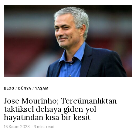
BLOG
/
DÜNYA
/
YAŞAM
Jose Mourinho; Tercümanlıktan
taktiksel dehaya giden yol
hayatından kısa bir kesit
16 Kasım 2023
3 mins read