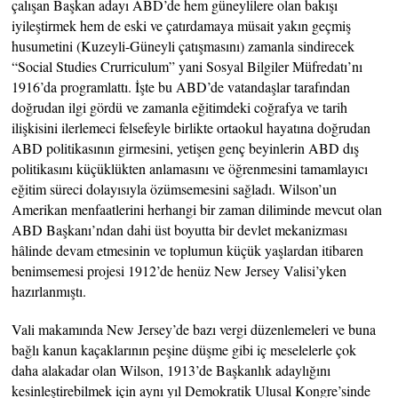
çalışan Başkan adayı ABD’de hem güneylilere olan bakışı
iyileştirmek hem de eski ve çatırdamaya müsait yakın geçmiş
husumetini (Kuzeyli-Güneyli çatışmasını) zamanla sindirecek
“Social Studies Crurriculum” yani Sosyal Bilgiler Müfredatı’nı
1916’da programlattı. İşte bu ABD’de vatandaşlar tarafından
doğrudan ilgi gördü ve zamanla eğitimdeki coğrafya ve tarih
ilişkisini ilerlemeci felsefeyle birlikte ortaokul hayatına doğrudan
ABD politikasının girmesini, yetişen genç beyinlerin ABD dış
politikasını küçüklükten anlamasını ve öğrenmesini tamamlayıcı
eğitim süreci dolayısıyla özümsemesini sağladı. Wilson’un
Amerikan menfaatlerini herhangi bir zaman diliminde mevcut olan
ABD Başkanı’ndan dahi üst boyutta bir devlet mekanizması
hâlinde devam etmesinin ve toplumun küçük yaşlardan itibaren
benimsemesi projesi 1912’de henüz New Jersey Valisi’yken
hazırlanmıştı.
Vali makamında New Jersey’de bazı vergi düzenlemeleri ve buna
bağlı kanun kaçaklarının peşine düşme gibi iç meselelerle çok
daha alakadar olan Wilson, 1913’de Başkanlık adaylığını
kesinleştirebilmek için aynı yıl Demokratik Ulusal Kongre’sinde