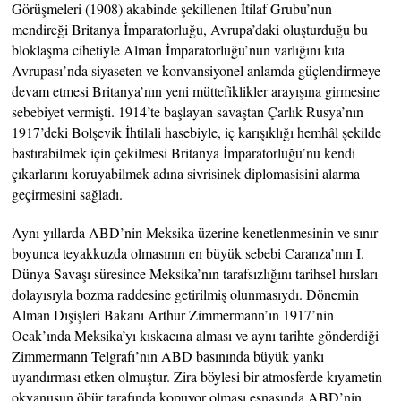
Görüşmeleri (1908) akabinde şekillenen İtilaf Grubu’nun
mendireği Britanya İmparatorluğu, Avrupa’daki oluşturduğu bu
bloklaşma cihetiyle Alman İmparatorluğu’nun varlığını kıta
Avrupası’nda siyaseten ve konvansiyonel anlamda güçlendirmeye
devam etmesi Britanya’nın yeni müttefiklikler arayışına girmesine
sebebiyet vermişti. 1914’te başlayan savaştan Çarlık Rusya’nın
1917’deki Bolşevik İhtilali hasebiyle, iç karışıklığı hemhâl şekilde
bastırabilmek için çekilmesi Britanya İmparatorluğu’nu kendi
çıkarlarını koruyabilmek adına sivrisinek diplomasisini alarma
geçirmesini sağladı.
Aynı yıllarda ABD’nin Meksika üzerine kenetlenmesinin ve sınır
boyunca teyakkuzda olmasının en büyük sebebi Caranza’nın I.
Dünya Savaşı süresince Meksika’nın tarafsızlığını tarihsel hırsları
dolayısıyla bozma raddesine getirilmiş olunmasıydı. Dönemin
Alman Dışişleri Bakanı Arthur Zimmermann’ın 1917’nin
Ocak’ında Meksika’yı kıskacına alması ve aynı tarihte gönderdiği
Zimmermann Telgrafı’nın ABD basınında büyük yankı
uyandırması etken olmuştur. Zira böylesi bir atmosferde kıyametin
okyanusun öbür tarafında kopuyor olması esnasında ABD’nin