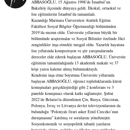
ABBASOĞLU, 15 Ağustos 1998’de İstanbul’un
Bakırköy ilçesinde dünyaya geldi. İlkokul, ortaokul ve
lise eğitimlerini İstanbul’da tamamladı.
Kazandığı Marmara Üniversitesi Atatürk Eğitim
Fakültesi Sosyal Bilgiler Öğretmenliği bölümünden
2019’da mezun oldu. Üniversite yıllarının büyük bir
bölümünde araştırmalar ve Sosyal Bilimler özelinde fikri
zenginlikler inşa etmekle meşgul oldu. Yazarlık hayatına
lise yıllarında kompozisyon ve şiir yarışmalarında
dereceler elde ederek başlayan ABBASOĞLU, Üniversite
eğitimini tamamladığında 13 akademik makale ve 37
köşe yazısı kaleme almış bulunmaktaydı.
Kendisini inşa etme boyutuna Üniversite yıllarında
başlayan ABBASOĞLU, öğrenci topluluklarında kürsü
konuşmaları gerçekleştirdiği gibi 2 konferans ve 3
panelde konuşmacı olarak katkı sağlamıştır. Şubat
2022’de Belarus’ta düzenlenen Çin, Rusya, Gürcistan,
Polonya, İsveç ve Litvanya devlet televizyonlarının da
bulunduğu “Polonyalı firari asker Emil Czeczko’nun
duruşmasına” katılmış ve sorularını yöneltmiştir.
Sosyoekonomik ve sosyopolitik tabanlı yazıların
haricinde eğitim, politika ve ülkeler arası müfredat