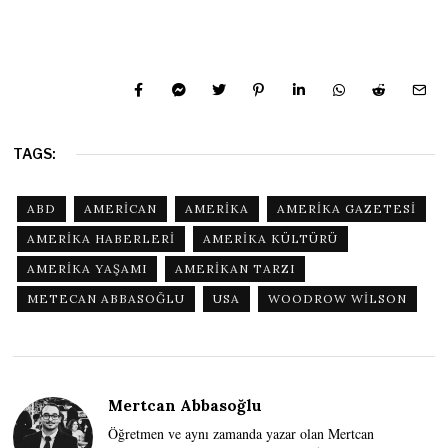
TAGS:
ABD
AMERICAN
AMERIKA
AMERIKA GAZETESI
AMERIKA HABERLERI
AMERIKA KÜLTÜRÜ
AMERIKA YAŞAMI
AMERIKAN TARZI
METECAN ABBASOĞLU
USA
WOODROW WILSON
Mertcan Abbasoğlu
Öğretmen ve aynı zamanda yazar olan Mertcan