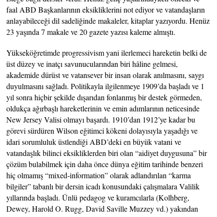
faal ABD Başkanlarının eksikliklerini not ediyor ve vatandaşların
anlayabileceği dil sadeliğinde makaleler, kitaplar yazıyordu. Henüz
23 yaşında 7 makale ve 20 gazete yazısı kaleme almıştı.
Yükseköğretimde progressivism yani ilerlemeci hareketin belki de
üst düzey ve inatçı savunucularından biri hâline gelmesi,
akademide dürüst ve vatansever bir insan olarak anılmasını, saygı
duyulmasını sağladı. Politikayla ilgilenmeye 1909’da başladı ve 1
yıl sonra hiçbir şekilde dışarıdan fonlanmış bir destek görmeden,
oldukça ağırbaşlı hareketlerinin ve emin adımlarının neticesinde
New Jersey Valisi olmayı başardı. 1910’dan 1912’ye kadar bu
görevi sürdüren Wilson eğitimci kökeni dolayısıyla yaşadığı ve
idari sorumluluk üstlendiği ABD’deki en büyük vatani ve
vatandaşlık bilinci eksikliklerden biri olan “aidiyet duygusuna” bir
çözüm bulabilmek için daha önce dünya eğitim tarihinde benzeri
hiç olmamış “mixed-information” olarak adlandırılan “karma
bilgiler” tabanlı bir dersin icadı konusundaki çalışmalara Valilik
yıllarında başladı. Ünlü pedagog ve kuramcılarla (Kolhberg,
Dewey, Harold O. Rugg, David Saville Muzzey vd.) yakından