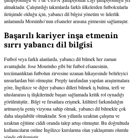
almaktadır. Çalıştırdığı takımlarda farklı ülkelerden futbolcularla
iletişimde olduğu için, yabancı dil bilgisi yönetim ve liderlik
anlamında Moruinho’nun efsaneler arasına girmesini sağlamıştır.
Başarılı kariyer inşa etmenin
sırrı yabancı dil bilgisi
Futbol veya farklı alanlarda, yabancı dil bilmek her zaman
avantajlıdır. Jose Mourinho gibi bir futbol efsanesinin,
tercümanlıktan futbolun zirvesine uzanan hikayesinde belirleyici
unsurlardan biri olmuştur. Preply tarafından yapılan araştırmalara
göre, İngilizce ve diğer yabancı dilleri bilmek iş bulma, terfi ve
uluslararası iş ilişkilerinde başarı sağlamada kritik rol oynadığı
görülmüştür.. Bilgi ve fırsatlara erişmek, kültürel farkındalığın
artmasıyla geniş vizyona sahip olmak, yabancı dil bilmekle çok
daha ulaşılabilir olmaktadır. Son yıllarda uzaktan çalışma ve
uzaktan eğitime ciddi oranda talep artışı olmuştur. Bu doğrultuda
kullanıcıların online İngilizce kurslarına olan yaklaşımını olumlu
yönde etkilemiştir.