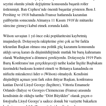
seyrini olumlu yönde değiştirme konusunda başarılı roller
üstlenmişti. Batı Cephesi’nde önemli başarılar gösteren Jhon J.
Pershing ve 1918 baharında Fransız hatlarında kazanılan
galibiyetin sonucunda Almanya 11 Kasım 1918’de mütareke
sürecine girmeyi kabul etmek zorunda kaldı.
Wilson savaştan 1 yıl önce eski popülaritesini kaybetmiş
imajındaydı. Dolayısıyla rakiplerine göre çok az bir farkla
tekrardan Başkan olması ona politik güç kazanımı konusunda
aldığı savaş kararı da düşünüldüğünde mutlak bir barış kahramanı
olarak Washington’a dönmesi gerekiyordu. Dolayısıyla 1919 Paris
Barış Konferansı’nın gerçekleşeceği tarihe kadar İngiliz Başbakanı
üzerindeki baskısını kontrol etmeli ve Britanya kanadında en
nüfuzlu müzakereci lider o (Wilson) olmalıydı. Kendisini
düşürdüğü açmazı yeni fark eden ihtiyar Başkan, konferansa
katılan David Lloyd George (İngiltere), Vittoria Emanuele
Orlando (İtalya) ve Georges Clemenceau (Fransa) arasında
kendisinin de olduğu tarihe “Dört Büyükler” olarak geçen o
fotoğrafta Lloyd George’a sadece donuk bir vaziyette bakarken