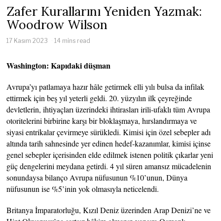
Zafer Kurallarını Yeniden Yazmak:
Woodrow Wilson
17 Kasım 2023
14 mins read
Washington: Kapıdaki düşman
Avrupa’yı patlamaya hazır hâle getirmek elli yılı bulsa da infilak
ettirmek için beş yıl yeterli geldi. 20. yüzyılın ilk çeyreğinde
devletlerin, ihtiyaçları üzerindeki ihtirasları irili-ufaklı tüm Avrupa
otoritelerini birbirine karşı bir bloklaşmaya, hırslandırmaya ve
siyasi entrikalar çevirmeye sürükledi. Kimisi için özel sebepler adı
altında tarih sahnesinde yer edinen hedef-kazanımlar, kimisi içinse
genel sebepler içerisinden elde edilmek istenen politik çıkarlar yeni
güç dengelerini meydana getirdi. 4 yıl süren amansız mücadelenin
sonundaysa bilanço Avrupa nüfusunun %10’unun, Dünya
nüfusunun ise %5’inin yok olmasıyla neticelendi.
Britanya İmparatorluğu, Kızıl Deniz üzerinden Arap Denizi’ne ve