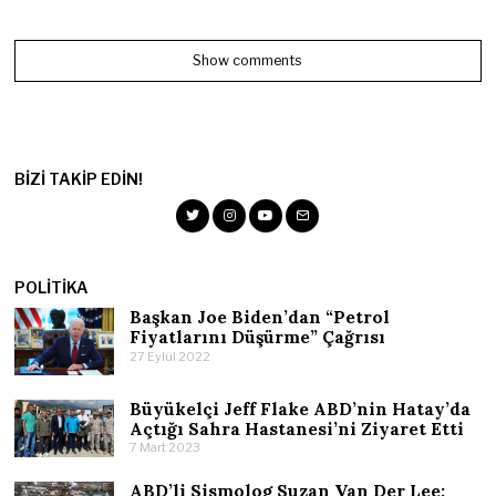
Show comments
BIZI TAKIP EDIN!
POLITIKA
Başkan Joe Biden’dan “Petrol
Fiyatlarını Düşürme” Çağrısı
27 Eylül 2022
Büyükelçi Jeff Flake ABD’nin Hatay’da
Açtığı Sahra Hastanesi’ni Ziyaret Etti
7 Mart 2023
ABD’li Sismolog Suzan Van Der Lee: