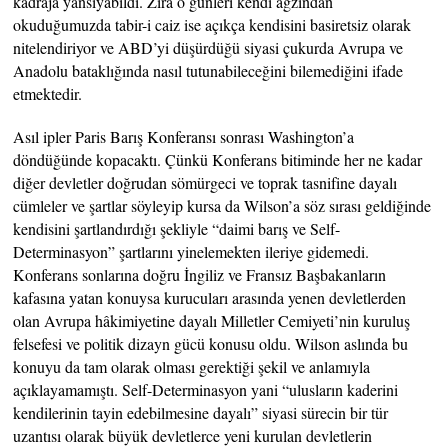
kadraja yansıyabildi. Zira o günleri kendi ağzından
okuduğumuzda tabir-i caiz ise açıkça kendisini basiretsiz olarak
nitelendiriyor ve ABD’yi düşürdüğü siyasi çukurda Avrupa ve
Anadolu bataklığında nasıl tutunabileceğini bilemediğini ifade
etmektedir.
Asıl ipler Paris Barış Konferansı sonrası Washington’a
döndüğünde kopacaktı. Çünkü Konferans bitiminde her ne kadar
diğer devletler doğrudan sömürgeci ve toprak tasnifine dayalı
cümleler ve şartlar söyleyip kursa da Wilson’a söz sırası geldiğinde
kendisini şartlandırdığı şekliyle “daimi barış ve Self-
Determinasyon” şartlarını yinelemekten ileriye gidemedi.
Konferans sonlarına doğru İngiliz ve Fransız Başbakanların
kafasına yatan konuysa kurucuları arasında yenen devletlerden
olan Avrupa hâkimiyetine dayalı Milletler Cemiyeti’nin kuruluş
felsefesi ve politik dizayn gücü konusu oldu. Wilson aslında bu
konuyu da tam olarak olması gerektiği şekil ve anlamıyla
açıklayamamıştı. Self-Determinasyon yani “ulusların kaderini
kendilerinin tayin edebilmesine dayalı” siyasi sürecin bir tür
uzantısı olarak büyük devletlerce yeni kurulan devletlerin