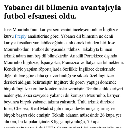
Yabancı dil bilmenin avantajıyla
futbol efsanesi oldu
.
Jose Mourinho’nun kariyer serüvenini inceleyen online İngilizce
kursu
Preply
analistlerine göre; Yabancı dil bilmenin ne denli
kariyer fırsatları yaratabileceğinin canlı örneklerinden biri Jose
Mourinho’dur. Futbol dünyasında “dilbaz” lakabıyla bilinen
teknik adam tam beş dil bilmektedir. Anadili Portekizce dışında
Mourinho İngilizce, İspanyolca, Fransızca ve İtalyanca bilmektedir.
Kendisiyle yapılan röportajlarda özellikle İngilizce derslerinde
diğer dillere göre daha çok zorlandığı ve sık sık özel İngilizce
dersleri aldığını belirtmiştir. İngiltere’de görev yaptığı dönemde
birçok İngilizce online konferanslar vermiştir. Tercümanlık kariyeri
nedeniyle, akıcı seviyede yabancı dil konuşan Mourinho, kariyeri
boyunca birçok yabancı takımı çalıştırdı. Ünlü teknik direktör
Inter, Chelsea, Real Madrid gibi dünya devlerini çalıştırmış ve
birçok başarı elde etmiştir. Teknik adamın müzesinde 26 kupa yer
alırken, bu kupalar içinde 8 lig şampiyonluğu, 7 kupa
şampiyonluğu ve 1 de UEFA Şampiyonlar Ligi şampiyonluğu yer