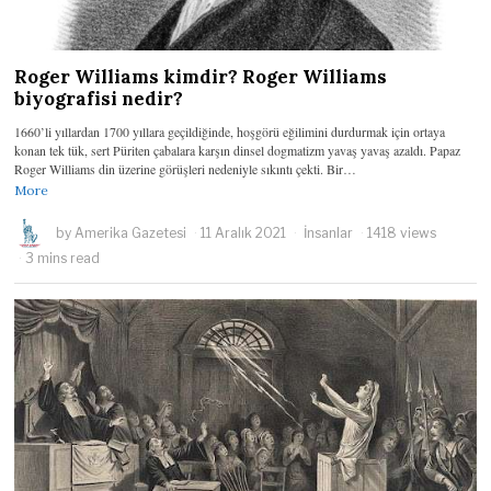
Roger Williams kimdir? Roger Williams
biyografisi nedir?
1660’li yıllardan 1700 yıllara geçildiğinde, hoşgörü eğilimini durdurmak için ortaya
konan tek tük, sert Püriten çabalara karşın dinsel dogmatizm yavaş yavaş azaldı. Papaz
Roger Williams din üzerine görüşleri nedeniyle sıkıntı çekti. Bir…
More
by
Amerika Gazetesi
11 Aralık 2021
İnsanlar
1418 views
3 mins read