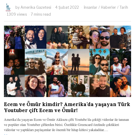
by
Amerika Gazetesi
4 Şubat 2022
İnsanlar
/
Haberler
/
Tarih
1309 views
7 mins read
Ecem ve Ömür kimdir? Amerika’da yaşayan Türk
Youtuber çift Ecem ve Ömür!
Amerika’da yaşayan Ecem ve Ömür Akkuzu çifti Youtube’da çektiği videolar ile tanınan
ve popüler olan Youtuber çiftlerden birisi. Özellikle Greencard özelinde çektikleri
videolar ve yaptıkları paylaşımlar ile önemli bir hitap kitlesi yakaladılar.…