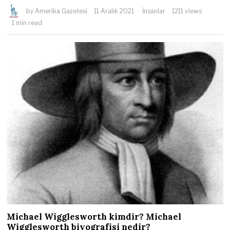
by
Amerika Gazetesi
11 Aralık 2021
İnsanlar
1211 views
1 min read
Michael Wigglesworth kimdir? Michael
Wigglesworth biyografisi nedir?