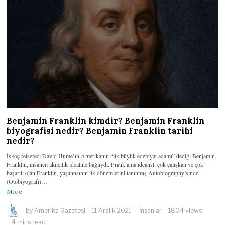
Benjamin Franklin kimdir? Benjamin Franklin
biyografisi nedir? Benjamin Franklin tarihi
nedir?
İskoç felsefeci David Hume’ın Amerikanın “ilk büyük edebiyat adamı” dediği Benjamin
Franklin, insancıl akılcılık idealine bağlıydı. Pratik ama idealist, çok çalışkan ve çok
başarılı olan Franklin, yaşantısının ilk dönemlerini tanınmış Autobiography’sinde
(Otobiyografi)…
More
by
Amerika Gazetesi
11 Aralık 2021
İnsanlar
1804 views
4 mins read