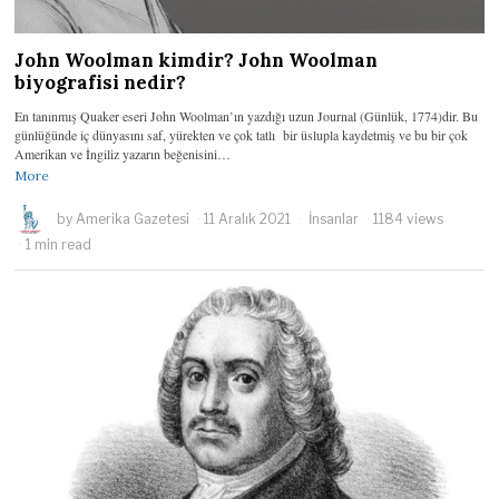
John Woolman kimdir? John Woolman
biyografisi nedir?
En tanınmış Quaker eseri John Woolman’ın yazdığı uzun Journal (Günlük, 1774)dir. Bu
günlüğünde iç dünyasını saf, yürekten ve çok tatlı bir üslupla kaydetmiş ve bu bir çok
Amerikan ve İngiliz yazarın beğenisini…
More
by
Amerika Gazetesi
11 Aralık 2021
İnsanlar
1184 views
1 min read