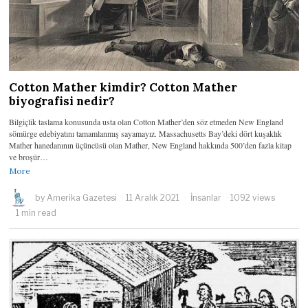
Cotton Mather kimdir? Cotton Mather
biyografisi nedir?
Bilgiçlik taslama konusunda usta olan Cotton Mather’den söz etmeden New England
sömürge edebiyatını tamamlanmış sayamayız. Massachusetts Bay’deki dört kuşaklık
Mather hanedanının üçüncüsü olan Mather, New England hakkında 500’den fazla kitap
ve broşür…
More
by
Amerika Gazetesi
11 Aralık 2021
İnsanlar
1092 views
1 min read