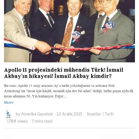
Apollo 11 projesindeki mühendis Türk! İsmail
Akbay’ın hikayesi! İsmail Akbay kimdir?
Bu sene, Apollo 11 uzay aracının Ay’a tarihi yolculuğunun ve astronot Neil
Armstrong’un “insan için küçük, insanlık için dev bir adım” dediği, tarihe geçen ayda ilk
insan adımının 50. Yılı kutlanıyor. Diğer…
More
by
Amerika Gazetesi
10 Aralık 2021
İnsanlar
/
Tarih
1788 views
7 mins read