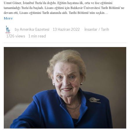
Umut Güner, İstanbul Tuzla’da doğdu. Eğitim hayatına ilk, orta ve lise eğitimini
tamamladığı Tuzla’da başladı. Lisans eğitimi için Balıkesir Üniversitesi Tarih Bölümü’ne
devam etti, Lisans eğitimini Tarih alanında aldı. Tarihi Bölümü’nün seçkin…
More
by
Amerika Gazetesi
13 Haziran 2022
İnsanlar
/
Tarih
1726 views
1 min read