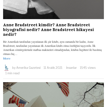
Anne Bradstreet kimdir? Anne Bradstreet
biyografisi nedir? Anne Bradstreet hikayesi
nedir?
Bir Amerikalı tarafından yayınlanan ilk şiir kitabı, aynı zamanda bir kadın, Anne
Bradstreet, tarafından yayınlanan ilk Amerikan kitabı olma özelliğini taşıyordu. İlk
Amerikan sömürgelerinde matbaa makineleri olmadığından, kitabın İngiltere’de basılmış
olması hiç…
More
by
Amerika Gazetesi
11 Aralık 2021
İnsanlar
1545 views
1 min read