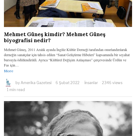
Mehmet Güneş kimdir? Mehmet Güneş
biyografisi nedir?
Mehmet Güneş, 2011 Aralık ayında İngiliz Kültür Derneği tarafından onurlandırılarak
derneğin sanatçılar için tahsis edilen “Sanat Geliştirme Hibeleri” kapsamında bir seyahat
bursuyla ödüllendirildi. Ayrıca “Kültürel Değişim Anlaşması” çerçevesinde Ürdün ve
Fas için…
More
by
Amerika Gazetesi
6 Şubat 2022
İnsanlar
2346 views
1 min read