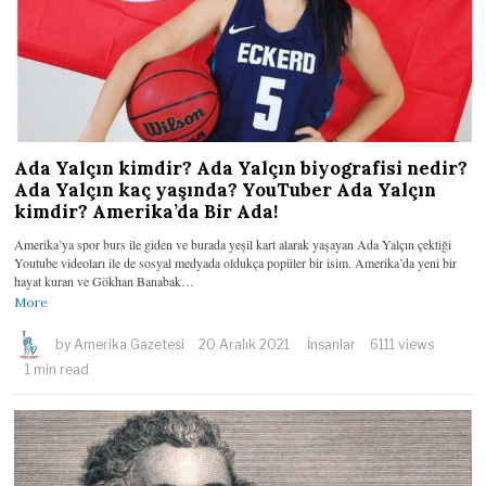
Ada Yalçın kimdir? Ada Yalçın biyografisi nedir?
Ada Yalçın kaç yaşında? YouTuber Ada Yalçın
kimdir? Amerika’da Bir Ada!
Amerika’ya spor burs ile giden ve burada yeşil kart alarak yaşayan Ada Yalçın çektiği
Youtube videoları ile de sosyal medyada oldukça popüler bir isim. Amerika’da yeni bir
hayat kuran ve Gökhan Banabak…
More
by
Amerika Gazetesi
20 Aralık 2021
İnsanlar
6111 views
1 min read