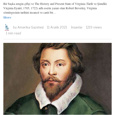
Bir başka zengin çiftçi ve The History and Present State of Virginia (Tarih ve Şimdiki
Virginia Eyalet, 1705, 1722) adlı eserin yazarı olan Robert Beverley, Virginia
sömürgesinin tarihini insancıl ve canlı bir…
More
by
Amerika Gazetesi
11 Aralık 2021
İnsanlar
1219 views
1 min read