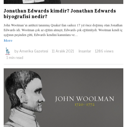
Jonathan Edwards kimdir? Jonathan Edwards
biyografisi nedir?
John Woolman’ın antitezi tanınmış Quaker’dan sadece 17 yıl önce doğmuş olan Jonathan
Edwards idi. Woolman çok az eğitim almıştı; Edwards çok eğitimliydi. Woolman kendi iç
ışığının peşinden gitti, Edwards kendini kanunlara ve…
More
by
Amerika Gazetesi
11 Aralık 2021
İnsanlar
1286 views
1 min read