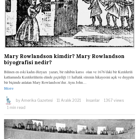
Mary Rowlandson kimdir? Mary Rowlandson
biyografisi nedir?
Bilinen en eski kadın düzyazı yazarı, bir rahibin karısı olan ve 1676’daki bir Kızılderili
katliamında Kızılderililerin elinde geçirdiği 11 haftalık sürenin hikayesini açık ve duygulu
bir biçimde anlatan Mary Rowlandson’dur. Aynı John…
More
by
Amerika Gazetesi
11 Aralık 2021
İnsanlar
1367 views
1 min read