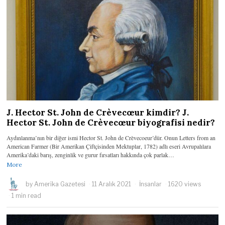
J. Hector St. John de Crèvecœur kimdir? J.
Hector St. John de Crèvecœur biyografisi nedir?
Aydınlanma’nın bir diğer ismi Hector St. John de Crèvecoeur’dür. Onun Letters from an
American Farmer (Bir Amerikan Çiftçisinden Mektuplar, 1782) adlı eseri Avrupalılara
Amerika’daki barış, zenginlik ve gurur fırsatları hakkında çok parlak…
More
by
Amerika Gazetesi
11 Aralık 2021
İnsanlar
1620 views
1 min read