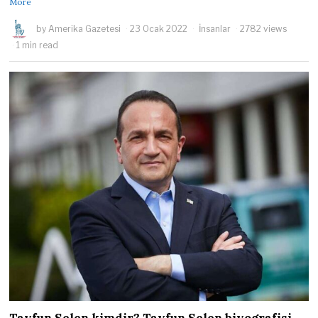
More
by
Amerika Gazetesi
23 Ocak 2022
İnsanlar
2782 views
1 min read
Tayfun Selen kimdir? Tayfun Selen biyografisi