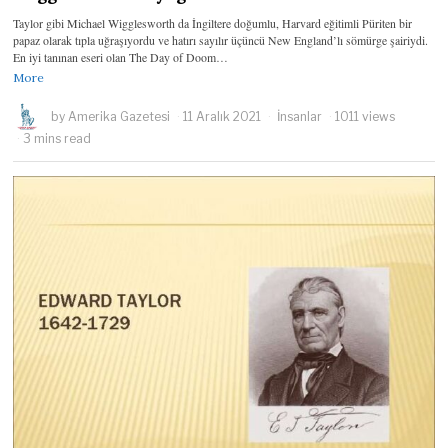
Taylor gibi Michael Wigglesworth da İngiltere doğumlu, Harvard eğitimli Püriten bir
papaz olarak tıpla uğraşıyordu ve hatırı sayılır üçüncü New England’lı sömürge şairiydi.
En iyi tanınan eseri olan The Day of Doom…
More
by
Amerika Gazetesi
11 Aralık 2021
İnsanlar
1011 views
3 mins read