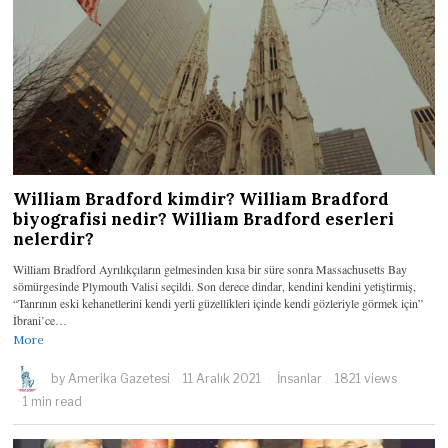
William Bradford kimdir? William Bradford
biyografisi nedir? William Bradford eserleri
nelerdir?
William Bradford Ayrılıkçıların gelmesinden kısa bir süre sonra Massachusetts Bay
sömürgesinde Plymouth Valisi seçildi. Son derece dindar, kendini kendini yetiştirmiş,
“Tanrının eski kehanetlerini kendi yerli güzellikleri içinde kendi gözleriyle görmek için”
İbrani’ce…
More
by
Amerika Gazetesi
11 Aralık 2021
İnsanlar
1821 views
1 min read