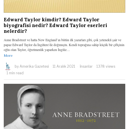
Edward Taylor kimdir? Edward Taylor
biyografisi nedir? Edward Taylor eserleri
nelerdir?
Anne Bradstreet ve hatta New England’ın bütün ilk yazarları gibi, çok yetenekli şair ve
papaz Edward Taylor da İngiltere’de doğmuştu. Kendi toprağına sahip küçük bir çiftçinin
oğlu olan Taylor, öğretmenlik yaparken İngiliz…
More
by
Amerika Gazetesi
11 Aralık 2021
İnsanlar
1378 views
1 min read