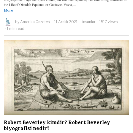
the Life of Olaudah Equiano, or Gustavus Vassa,…
More
by
Amerika Gazetesi
11 Aralık 2021
İnsanlar
1517 views
1 min read
Robert Beverley kimdir? Robert Beverley
biyografisi nedir?