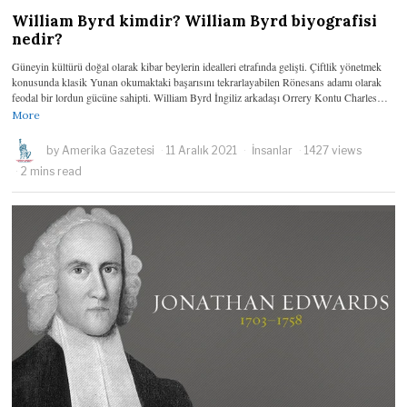
William Byrd kimdir? William Byrd biyografisi
nedir?
Güneyin kültürü doğal olarak kibar beylerin idealleri etrafında gelişti. Çiftlik yönetmek
konusunda klasik Yunan okumaktaki başarısını tekrarlayabilen Rönesans adamı olarak
feodal bir lordun gücüne sahipti. William Byrd İngiliz arkadaşı Orrery Kontu Charles…
More
by
Amerika Gazetesi
11 Aralık 2021
İnsanlar
1427 views
2 mins read