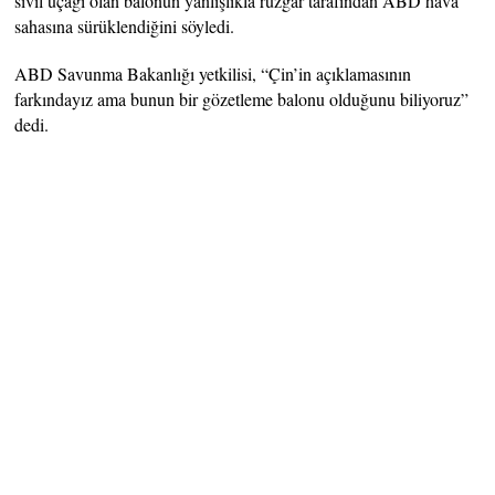
sivil uçağı olan balonun yanlışlıkla rüzgar tarafından ABD hava
sahasına sürüklendiğini söyledi.
ABD Savunma Bakanlığı yetkilisi, “Çin’in açıklamasının
farkındayız ama bunun bir gözetleme balonu olduğunu biliyoruz”
dedi.