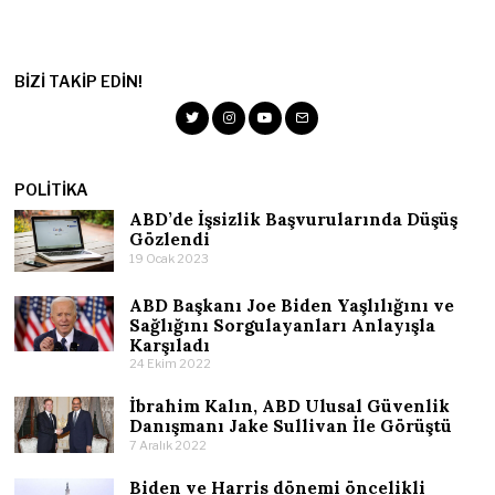
BIZI TAKIP EDIN!
POLITIKA
ABD’de İşsizlik Başvurularında Düşüş
Gözlendi
19 Ocak 2023
ABD Başkanı Joe Biden Yaşlılığını ve
Sağlığını Sorgulayanları Anlayışla
Karşıladı
24 Ekim 2022
İbrahim Kalın, ABD Ulusal Güvenlik
Danışmanı Jake Sullivan İle Görüştü
7 Aralık 2022
Biden ve Harris dönemi öncelikli