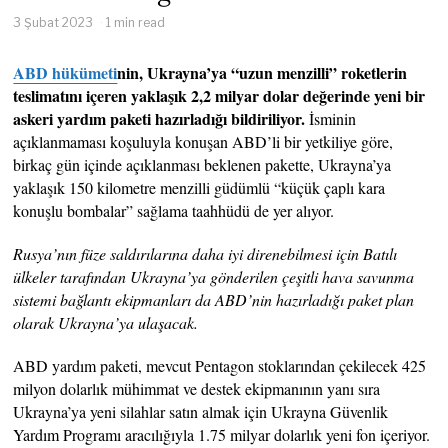
3 Şubat 2023
1 min read
ABD hükümeti
nin, Ukrayna’ya “uzun menzilli” roketlerin
teslimatını içeren yaklaşık 2,2 milyar dolar değerinde yeni bir
askeri yardım paketi hazırladığı bildiriliyor.
İsminin
açıklanmaması koşuluyla konuşan ABD’li bir yetkiliye göre,
birkaç gün içinde açıklanması beklenen pakette, Ukrayna’ya
yaklaşık 150 kilometre menzilli güdümlü “küçük çaplı kara
konuşlu bombalar” sağlama taahhüdü de yer alıyor.
Rusya’nın füze saldırılarına daha iyi direnebilmesi için Batılı
ülkeler tarafından Ukrayna’ya gönderilen çeşitli hava savunma
sistemi bağlantı ekipmanları da ABD’nin hazırladığı paket plan
olarak Ukrayna’ya ulaşacak.
ABD yardım paketi, mevcut Pentagon stoklarından çekilecek 425
milyon dolarlık mühimmat ve destek ekipmanının yanı sıra
Ukrayna’ya yeni silahlar satın almak için Ukrayna Güvenlik
Yardım Programı aracılığıyla 1.75 milyar dolarlık yeni fon içeriyor.