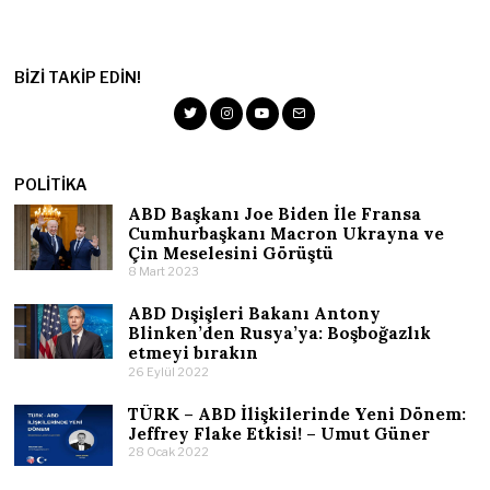
BIZI TAKIP EDIN!
POLITIKA
ABD Başkanı Joe Biden İle Fransa
Cumhurbaşkanı Macron Ukrayna ve
Çin Meselesini Görüştü
8 Mart 2023
ABD Dışişleri Bakanı Antony
Blinken’den Rusya’ya: Boşboğazlık
etmeyi bırakın
26 Eylül 2022
TÜRK – ABD İlişkilerinde Yeni Dönem:
Jeffrey Flake Etkisi! – Umut Güner
28 Ocak 2022