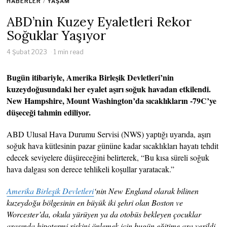
HABERLER
/
YAŞAM
ABD’nin Kuzey Eyaletleri Rekor
Soğuklar Yaşıyor
4 Şubat 2023
1 min read
Bugün itibariyle, Amerika Birleşik Devletleri’nin
kuzeydoğusundaki her eyalet aşırı soğuk havadan etkilendi.
New Hampshire, Mount Washington’da sıcaklıkların -79C’ye
düşeceği tahmin ediliyor.
ABD Ulusal Hava Durumu Servisi (NWS) yaptığı uyarıda, aşırı
soğuk hava kütlesinin pazar gününe kadar sıcaklıkları hayatı tehdit
edecek seviyelere düşüreceğini belirterek, “Bu kısa süreli soğuk
hava dalgası son derece tehlikeli koşullar yaratacak.”
Amerika Birleşik Devletleri
‘nin New England olarak bilinen
kuzeydoğu bölgesinin en büyük iki şehri olan Boston ve
Worcester’da, okula yürüyen ya da otobüs bekleyen çocuklar
arasında hipotermi riskini önlemek için bugün eğitime ara verildi.