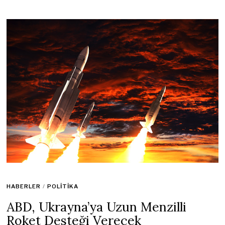
HABERLER
/
POLITIKA
ABD, Ukrayna’ya Uzun Menzilli
Roket Desteği Verecek