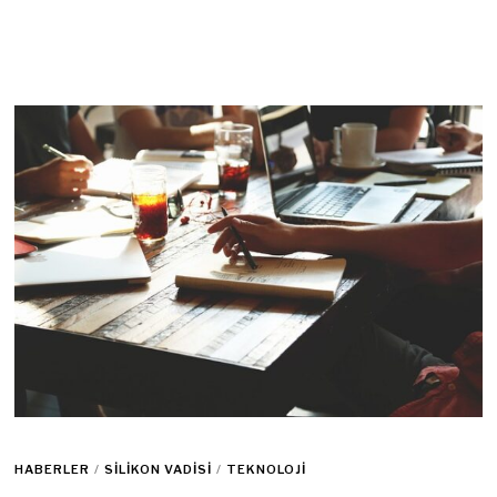
HABERLER
/
SILIKON VADISI
/
TEKNOLOJI