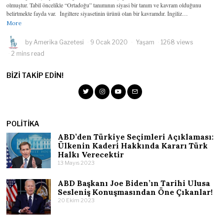
olmuştur. Tabiî öncelikle “Ortadoğu” tanımının siyasi bir tanım ve kavram olduğunu
belirtmekte fayda var. İngiltere siyasetinin ürünü olan bir kavramdır. İngiliz…
More
by
Amerika Gazetesi
9 Ocak 2020
Yaşam
1268 views
2 mins read
BIZI TAKIP EDIN!
POLITIKA
ABD’den Türkiye Seçimleri Açıklaması:
Ülkenin Kaderi Hakkında Kararı Türk
Halkı Verecektir
13 Mayıs 2023
ABD Başkanı Joe Biden’ın Tarihi Ulusa
Sesleniş Konuşmasından Öne Çıkanlar!
20 Ekim 2023