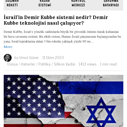
İsrail’in Demir Kubbe sistemi nedir? Demir
Kubbe teknolojisi nasıl çalışıyor?
Demir Kubbe, İsrail‘e yönelik saldırılarda büyük bir güvenlik önlemi olarak kullanılan
bir hava savunma sistemi. Bu etkili sistem, Hamas-İsrail çatışmasının başlangıcından bu
yana, İsrail topraklarına atılan 3 bin roketin yaklaşık yüzde 90’ını…
More
by
Umut Güner
11 Ekim 2023
Dünya
/
Haberler
/
Politika
/
Silikon Vadisi
1413 views
1 min read