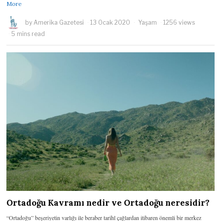
More
by
Amerika Gazetesi
13 Ocak 2020
Yaşam
1256 views
5 mins read
Ortadoğu Kavramı nedir ve Ortadoğu neresidir?
“Ortadoğu” beşeriyetin varlığı ile beraber tarihî çağlardan itibaren önemli bir merkez