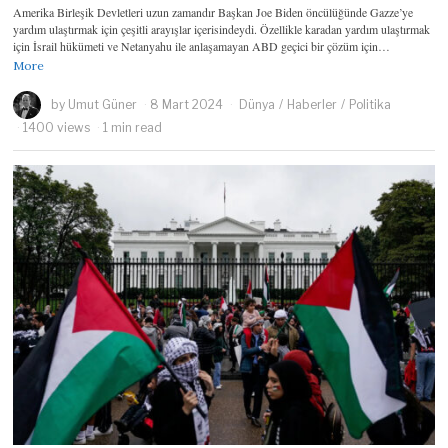
Amerika Birleşik Devletleri uzun zamandır Başkan Joe Biden öncülüğünde Gazze’ye
yardım ulaştırmak için çeşitli arayışlar içerisindeydi. Özellikle karadan yardım ulaştırmak
için İsrail hükümeti ve Netanyahu ile anlaşamayan ABD geçici bir çözüm için…
More
by
Umut Güner
8 Mart 2024
Dünya
/
Haberler
/
Politika
1400 views
1 min read