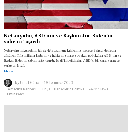
Netanyahu, ABD’nin ve Başkan Joe Biden’ın
sabrını taşırdı
Netanyahu hükümetinin tek devlet çözümüne kilitlenmiş, sadece Yahudi devletini
düşünen, Filistinlilerin kaderini ve haklarını sonraya bırakan politikaları ABD’nin ve
Başkan Biden’ın sabrını artık taşırdı. İsrail’in politikaları ABD’yi bir karar vermeye
zorluyor. İsrail…
More
by
Umut Güner
19 Temmuz 2023
Amerika Rehberi
/
Dünya
/
Haberler
/
Politika
2478 views
1 min read