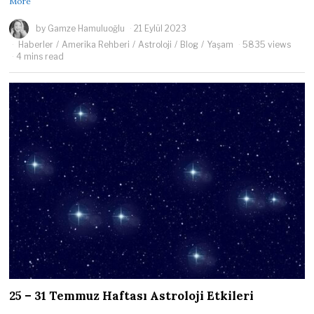
More
by
Gamze Hamuluoğlu
21 Eylül 2023
Haberler
/
Amerika Rehberi
/
Astroloji
/
Blog
/
Yaşam
5835 views
4 mins read
25 – 31 Temmuz Haftası Astroloji Etkileri