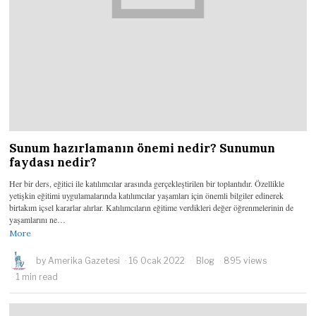
Sunum hazırlamanın önemi nedir? Sunumun
faydası nedir?
Her bir ders, eğitici ile katılımcılar arasında gerçekleştirilen bir toplantıdır. Özellikle
yetişkin eğitimi uygulamalarında katılımcılar yaşamları için önemli bilgiler edinerek
birtakım içsel kararlar alırlar. Katılımcıların eğitime verdikleri değer öğrenmelerinin de
yaşamlarını ne…
More
by
Amerika Gazetesi
16 Ocak 2022
Blog
895 views
1 min read