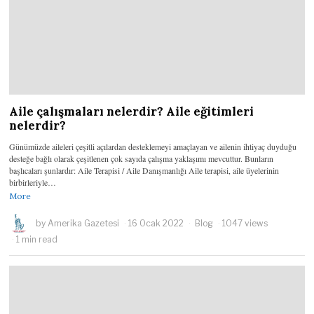
Aile çalışmaları nelerdir? Aile eğitimleri
nelerdir?
Günümüzde aileleri çeşitli açılardan desteklemeyi amaçlayan ve ailenin ihtiyaç duyduğu
desteğe bağlı olarak çeşitlenen çok sayıda çalışma yaklaşımı mevcuttur. Bunların
başlıcaları şunlardır: Aile Terapisi / Aile Danışmanlığı Aile terapisi, aile üyelerinin
birbirleriyle…
More
by
Amerika Gazetesi
16 Ocak 2022
Blog
1047 views
1 min read