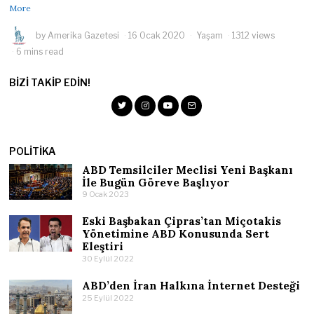
More
by
Amerika Gazetesi
16 Ocak 2020
Yaşam
1312 views
6 mins read
BIZI TAKIP EDIN!
POLITIKA
ABD Temsilciler Meclisi Yeni Başkanı
İle Bugün Göreve Başlıyor
9 Ocak 2023
Eski Başbakan Çipras’tan Miçotakis
Yönetimine ABD Konusunda Sert
Eleştiri
30 Eylül 2022
ABD’den İran Halkına İnternet Desteği
25 Eylül 2022