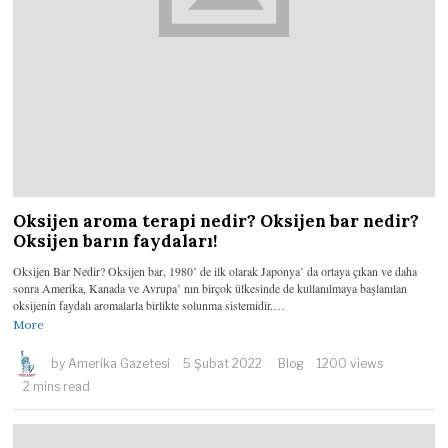
Oksijen aroma terapi nedir? Oksijen bar nedir?
Oksijen barın faydaları!
Oksijen Bar Nedir? Oksijen bar, 1980’ de ilk olarak Japonya’ da ortaya çıkan ve daha
sonra Amerika, Kanada ve Avrupa’ nın birçok ülkesinde de kullanılmaya başlanılan
oksijenin faydalı aromalarla birlikte solunma sistemidir.…
More
by
Amerika Gazetesi
5 Şubat 2022
Blog
1200 views
2 mins read