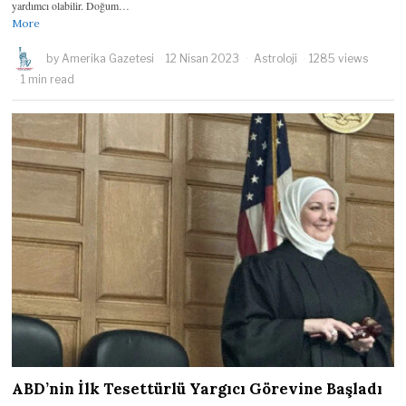
yardımcı olabilir. Doğum…
More
by
Amerika Gazetesi
12 Nisan 2023
Astroloji
1285 views
1 min read
ABD’nin İlk Tesettürlü Yargıcı Görevine Başladı