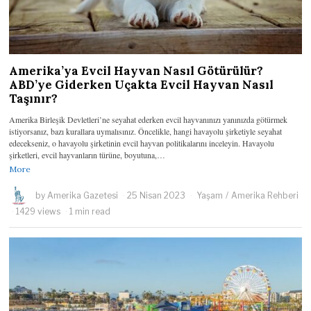
Amerika’ya Evcil Hayvan Nasıl Götürülür?
ABD’ye Giderken Uçakta Evcil Hayvan Nasıl
Taşınır?
Amerika Birleşik Devletleri’ne seyahat ederken evcil hayvanınızı yanınızda götürmek
istiyorsanız, bazı kurallara uymalısınız. Öncelikle, hangi havayolu şirketiyle seyahat
edecekseniz, o havayolu şirketinin evcil hayvan politikalarını inceleyin. Havayolu
şirketleri, evcil hayvanların türüne, boyutuna,…
More
by
Amerika Gazetesi
25 Nisan 2023
Yaşam
/
Amerika Rehberi
1429 views
1 min read