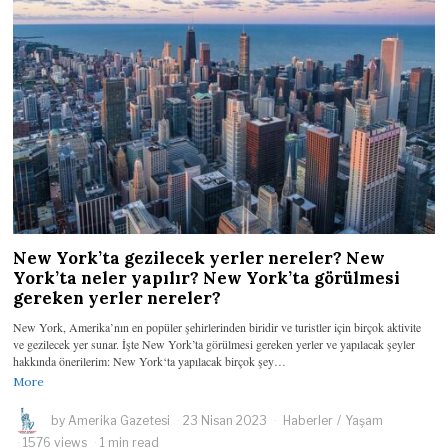
New York’ta gezilecek yerler nereler? New
York’ta neler yapılır? New York’ta görülmesi
gereken yerler nereler?
New York, Amerika’nın en popüler şehirlerinden biridir ve turistler için birçok aktivite
ve gezilecek yer sunar. İşte New York’ta görülmesi gereken yerler ve yapılacak şeyler
hakkında önerilerim: New York‘ta yapılacak birçok şey…
More
by
Amerika Gazetesi
23 Nisan 2023
Haberler
/
Yaşam
1576 views
1 min read