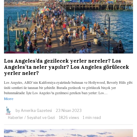
Los Angeles’da gezilecek yerler nereler? Los
Angeles’ta neler yapılır? Los Angeles görülecek
yerler neler?
Los Angeles, ABD’nin Kaliforniya eyaletinde bulunan ve Hollywood, Beverly Hills gibi
ünlü semtleri ile tanınan bir şehirdir. Burada gezilecek ve görülecek birçok yer
bulunmaktadır. İşte Los Angeles’ta gezilmesi gereken bazı yerler: Los…
More
by
Amerika Gazetesi
23 Nisan 2023
Haberler
/
Seyahat ve Gezi
1826 views
1 min read