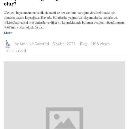
olur?
Oksijen, hayatımızın en kritik elementi ve her canlının varlığını sürdürebilmesi için
olmazsa yaşam kaynağıdır. Havada, bulutlarda, yağmurda, okyanuslarda, nehirlerde,
bitkisel/hayvansal oluşumlarda ve diğer su kaynaklarında bulunan oksijen, vücudumuzun
%80’inin sudan oluştuğu da…
More
by
Amerika Gazetesi
5 Şubat 2022
Blog
1198 views
2 mins read