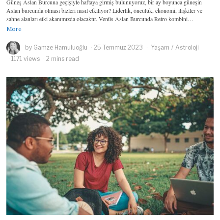
Güneş Aslan Burcuna geçişiyle haftaya girmiş bulunuyoruz, bir ay boyunca güneşin
Aslan burcunda olması bizleri nasıl etkiliyor? Liderlik, öncülük, ekonomi, ilişkiler ve
sahne alanları etki akanımızda olacaktır. Venüs Aslan Burcunda Retro kombini…
More
by
Gamze Hamuluoğlu
25 Temmuz 2023
Yaşam
/
Astroloji
1171 views
2 mins read