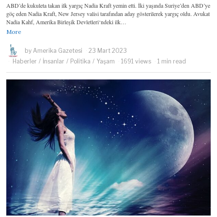
ABD’de kukuleta takan ilk yargıç Nadia Kraft yemin etti. İki yaşında Suriye’den ABD’ye
göç eden Nadia Kraft, New Jersey valisi tarafından aday gösterilerek yargıç oldu. Avukat
Nadia Kahf, Amerika Birleşik Devletleri‘ndeki ilk…
More
by
Amerika Gazetesi
23 Mart 2023
Haberler
/
İnsanlar
/
Politika
/
Yaşam
1691 views
1 min read