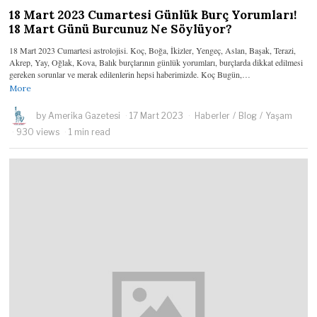
18 Mart 2023 Cumartesi Günlük Burç Yorumları!
18 Mart Günü Burcunuz Ne Söylüyor?
18 Mart 2023 Cumartesi astrolojisi. Koç, Boğa, İkizler, Yengeç, Aslan, Başak, Terazi,
Akrep, Yay, Oğlak, Kova, Balık burçlarının günlük yorumları, burçlarda dikkat edilmesi
gereken sorunlar ve merak edilenlerin hepsi haberimizde. Koç Bugün,…
More
by
Amerika Gazetesi
17 Mart 2023
Haberler
/
Blog
/
Yaşam
930 views
1 min read