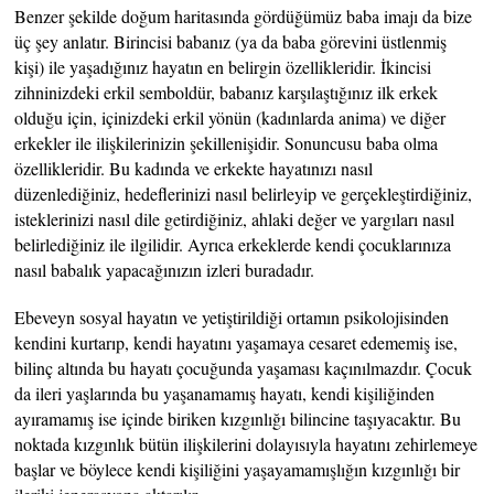
Benzer şekilde doğum haritasında gördüğümüz baba imajı da bize
üç şey anlatır. Birincisi babanız (ya da baba görevini üstlenmiş
kişi) ile yaşadığınız hayatın en belirgin özellikleridir. İkincisi
zihninizdeki erkil semboldür, babanız karşılaştığınız ilk erkek
olduğu için, içinizdeki erkil yönün (kadınlarda anima) ve diğer
erkekler ile ilişkilerinizin şekillenişidir. Sonuncusu baba olma
özellikleridir. Bu kadında ve erkekte hayatınızı nasıl
düzenlediğiniz, hedeflerinizi nasıl belirleyip ve gerçekleştirdiğiniz,
isteklerinizi nasıl dile getirdiğiniz, ahlaki değer ve yargıları nasıl
belirlediğiniz ile ilgilidir. Ayrıca erkeklerde kendi çocuklarınıza
nasıl babalık yapacağınızın izleri buradadır.
Ebeveyn sosyal hayatın ve yetiştirildiği ortamın psikolojisinden
kendini kurtarıp, kendi hayatını yaşamaya cesaret edememiş ise,
bilinç altında bu hayatı çocuğunda yaşaması kaçınılmazdır. Çocuk
da ileri yaşlarında bu yaşanamamış hayatı, kendi kişiliğinden
ayıramamış ise içinde biriken kızgınlığı bilincine taşıyacaktır. Bu
noktada kızgınlık bütün ilişkilerini dolayısıyla hayatını zehirlemeye
başlar ve böylece kendi kişiliğini yaşayamamışlığın kızgınlığı bir