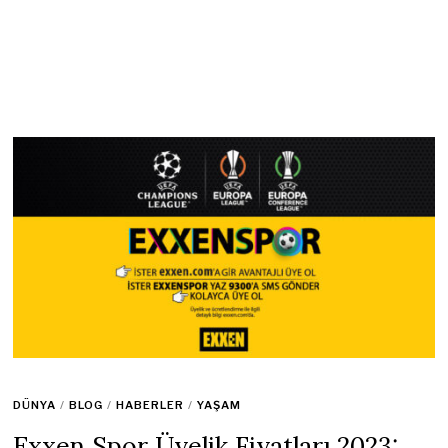
DÜNYA
/
BLOG
/
HABERLER
/
YAŞAM
Exxen Spor Üyelik Fiyatları 2023: