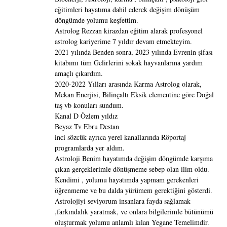
eğitimleri hayatıma dahil ederek değişim dönüşüm
döngümde yolumu keşfettim.
Astrolog Rezzan kirazdan eğitim alarak profesyonel
astrolog kariyerime 7 yıldır devam etmekteyim.
2021 yılında Benden sonra, 2023 yılında Evrenin şifası
kitabımı tüm Gelirlerini sokak hayvanlarına yardım
amaçlı çıkardım.
2020-2022 Yılları arasında Karma Astrolog olarak,
Mekan Enerjisi, Bilinçaltı Eksik elementine göre Doğal
taş vb konuları sundum.
Kanal D Özlem yıldız
Beyaz Tv Ebru Destan
inci sözcük ayrıca yerel kanallarında Röportaj
programlarda yer aldım.
Astroloji Benim hayatımda değişim döngümde karşıma
çıkan gerçeklerimle dönüşmeme sebep olan ilim oldu.
Kendimi , yolumu hayatımda yapmam gerekenleri
öğrenmeme ve bu dalda yürümem gerektiğini gösterdi.
Astrolojiyi seviyorum insanlara fayda sağlamak
,farkındalık yaratmak, ve onlara bilgilerimle bütünümü
oluşturmak yolumu anlamlı kılan Yegane Temelimdir.