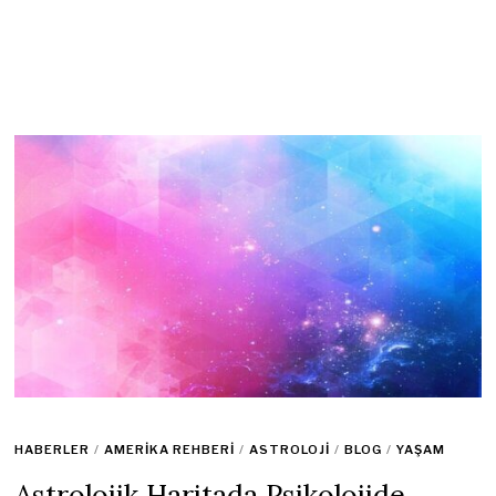
HABERLER
/
AMERIKA REHBERI
/
ASTROLOJI
/
BLOG
/
YAŞAM
Astrolojik Haritada Psikolojide