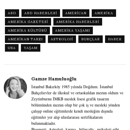
ABD
ABD HABERLERI
AMERICAN
AMERIKA
AMERIKA GAZETESI
AMERIKA HABERLERI
AMERIKA KÜLTÜRÜ
AMERIKA YAŞAMI
AMERIKAN TARZI
ASTROLOJI
BURÇLAR
HABER
USA
YAŞAM
Gamze Hamuluoğlu
İstanbul Bakırköy 1985 yılında Doğdum. İstanbul
Bahçelievler de ilkokul ve ortaokuldan mezun oldum ve
Zeytinburnu İMKB meslek lisesi grafik tasarım
bölümünden mezun olup bir çok iş ve mesleki yönden
çalışıp online eğitimlerde kendi mesleğim dışında
eğitimler yer alıp uluslararası sertifikalarım
bulunmaktadır.
Bioenerji, Astroloji, karma , bilinçaltı , psikoloji gibi