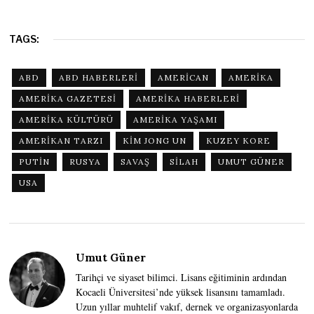
TAGS:
ABD
ABD HABERLERI
AMERICAN
AMERIKA
AMERIKA GAZETESI
AMERIKA HABERLERI
AMERIKA KÜLTÜRÜ
AMERIKA YAŞAMI
AMERIKAN TARZI
KIM JONG UN
KUZEY KORE
PUTIN
RUSYA
SAVAŞ
SILAH
UMUT GÜNER
USA
Umut Güner
Tarihçi ve siyaset bilimci. Lisans eğitiminin ardından
Kocaeli Üniversitesi’nde yüksek lisansını tamamladı.
Uzun yıllar muhtelif vakıf, dernek ve organizasyonlarda