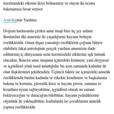
üzerimizdeki etkisini ikiye bölmemize ve olayın iki ucuna
bakmamıza fırsat veriyor.
Astroloji
nin Yardımı:
Doğum haritasında çizilen anne imaji bize üç şey anlatır.
Bunlardan ilki annemiz ile yaşadığımız hayatın belirgin
özellikleridir. Onun dışarı yansıttığı özelliklerin çoğunu biliyor
olabiliriz fakat astrolojinin gerçek yardımı annenizin ifade
edilmemiş iç dünyasının sizin üzerinizdeki etkilerine ışık tutmak
olacaktır. İkincisi anne imajının içinizdeki femineni, yani duygusal
ve içgüdüsel yönü nasıl anlattığıdır, bu aynı zamanda kadınlar ile
olan ilişkilerinizi şekillendirir. Üçüncü faktör ise içimizdeki annelik
özellikleridir bunlar kadında ve erkekte kendimize ve başkalarına
bakma ve koruma, güvenlik hissi ve hayata güven, zamana ve
koşullara uyum sağlayabilme, içgüdüsel olarak ne zaman
bekleyeceğini ve duracağını bilebilme, hayatın getirdiklerine
olgunluk ile yaklaşabilme, kadınlarda ise çocuklarına annelik
yapma özellikleridir.