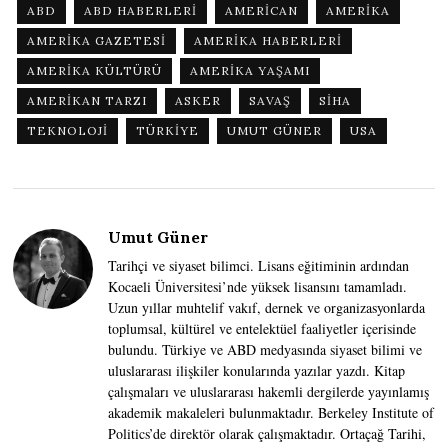
ABD
ABD HABERLERI
AMERICAN
AMERIKA
AMERIKA GAZETESI
AMERIKA HABERLERI
AMERIKA KÜLTÜRÜ
AMERIKA YAŞAMI
AMERIKAN TARZI
ASKER
SAVAŞ
SIHA
TEKNOLOJI
TÜRKIYE
UMUT GÜNER
USA
Umut Güner
Tarihçi ve siyaset bilimci. Lisans eğitiminin ardından
Kocaeli Üniversitesi’nde yüksek lisansını tamamladı.
Uzun yıllar muhtelif vakıf, dernek ve organizasyonlarda
toplumsal, kültürel ve entelektüel faaliyetler içerisinde
bulundu. Türkiye ve ABD medyasında siyaset bilimi ve
uluslararası ilişkiler konularında yazılar yazdı. Kitap
çalışmaları ve uluslararası hakemli dergilerde yayınlamış
akademik makaleleri bulunmaktadır. Berkeley Institute of
Politics’de direktör olarak çalışmaktadır. Ortaçağ Tarihi,