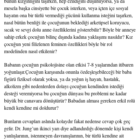
bunun kızgınlığını taşırken, hep ezildiğini düşünüyorsa, ya da
mesela başka cinsiyette bir çocuk isterken, veya içten içe sosyal
hayatın ona bir türlü vermediği gücünü kullanma isteğini taşırken,
nasıl bütün benliği ile çocuğunun beklediği arketipsel koruyucu,
sıcak ve sevgi dolu anne özelliklerini gösterebilir? Böyle bir anneye
sahip erkek çocuğun bilinç dışında kadına yaklaşımı nasıldır? Kız
çocuğun yeni filizlenen feminen özellikleri böyle bir rol
modelinden nasıl etkilenir?
Babanın çocuğun psikolojisine olan etkisi 7-8 yaşlarından itibaren
yoğunlaşır.Çocuğun karşısında onunla özdeşleşebileceği bir baba
figürü fiziksel olarak yoksa, ya da yoğun iş hayatı, hastalık,
alkolizm gibi nedenlerden dolayı çocuğun kendinden istediği
desteği veremiyorsa bu çocuğun dünyası bu problemi ne kadar
büyük bir canavara dönüştürür? Babadan alması gereken erkil rolü
kendi kendine mi doldurur?
Bunların cevapları aslında kolaydır fakat nedense cevap çok geç
gelir. Dr. Jung’un ikinci yarı diye adlandırdığı dönemde kişi kendi
yanlışlarının, istenmeyen davranışlarının, bir türlü kendine ait