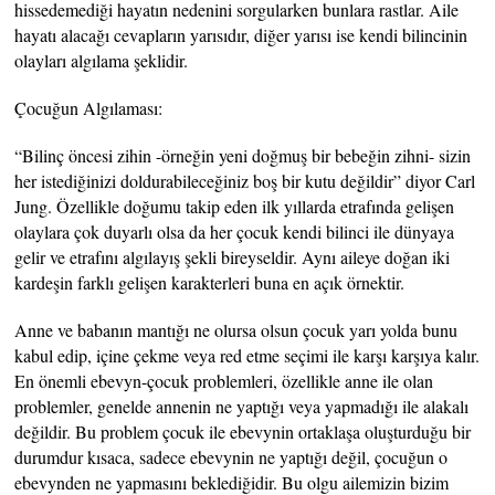
hissedemediği hayatın nedenini sorgularken bunlara rastlar. Aile
hayatı alacağı cevapların yarısıdır, diğer yarısı ise kendi bilincinin
olayları algılama şeklidir.
Çocuğun Algılaması:
“Bilinç öncesi zihin -örneğin yeni doğmuş bir bebeğin zihni- sizin
her istediğinizi doldurabileceğiniz boş bir kutu değildir” diyor Carl
Jung. Özellikle doğumu takip eden ilk yıllarda etrafında gelişen
olaylara çok duyarlı olsa da her çocuk kendi bilinci ile dünyaya
gelir ve etrafını algılayış şekli bireyseldir. Aynı aileye doğan iki
kardeşin farklı gelişen karakterleri buna en açık örnektir.
Anne ve babanın mantığı ne olursa olsun çocuk yarı yolda bunu
kabul edip, içine çekme veya red etme seçimi ile karşı karşıya kalır.
En önemli ebevyn-çocuk problemleri, özellikle anne ile olan
problemler, genelde annenin ne yaptığı veya yapmadığı ile alakalı
değildir. Bu problem çocuk ile ebevynin ortaklaşa oluşturduğu bir
durumdur kısaca, sadece ebevynin ne yaptığı değil, çocuğun o
ebevynden ne yapmasını beklediğidir. Bu olgu ailemizin bizim