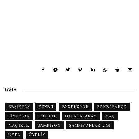
TAGS:
BEŞIKTAŞ
EXXEN
EXXENSPOR
FENERBAHÇE
FIYATLAR
FUTBOL
GALATASARAY
MAÇ
MAÇ IZLE
ŞAMPIYON
ŞAMPIYONLAR LIGI
UEFA
ÜYELIK