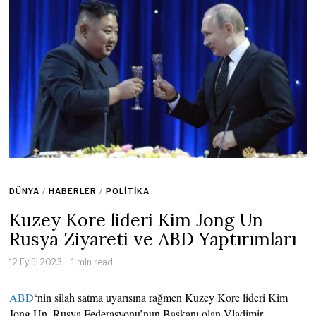
DÜNYA
/
HABERLER
/
POLITIKA
Kuzey Kore lideri Kim Jong Un
Rusya Ziyareti ve ABD Yaptırımları
12 Eylül 2023
1 min read
ABD
‘nin silah satma uyarısına rağmen Kuzey Kore lideri Kim
Jong Un, Rusya Federasyonu’nun Başkanı olan Vladimir