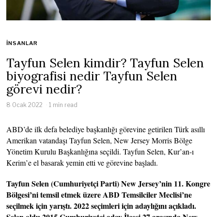
İNSANLAR
Tayfun Selen kimdir? Tayfun Selen
biyografisi nedir Tayfun Selen
görevi nedir?
8 Ocak 2022
1 min read
ABD’de ilk defa belediye başkanlığı görevine getirilen Türk asıllı
Amerikan vatandaşı Tayfun Selen, New Jersey Morris Bölge
Yönetim Kurulu Başkanlığına seçildi. Tayfun Selen, Kur’an-ı
Kerim’e el basarak yemin etti ve görevine başladı.
Tayfun Selen (Cumhuriyetçi Parti) New Jersey’nin 11. Kongre
Bölgesi’ni temsil etmek üzere ABD Temsilciler Meclisi’ne
seçilmek için yarıştı. 2022 seçimleri için adaylığını açıkladı.
Selen oldu 2015 Cumhuriyetçi aday İlçesi 27 arasında New