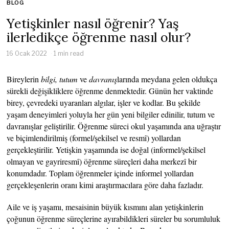
BLOG
Yetişkinler nasıl öğrenir? Yaş
ilerledikçe öğrenme nasıl olur?
16 Ocak 2022
1 min read
Bireylerin
bilgi, tutum
ve
davranış
larında meydana gelen oldukça
sürekli değişikliklere öğrenme denmektedir. Günün her vaktinde
birey, çevredeki uyaranları algılar, işler ve kodlar. Bu şekilde
yaşam deneyimleri yoluyla her gün yeni bilgiler edinilir, tutum ve
davranışlar geliştirilir. Öğrenme süreci okul yaşamında ana uğraştır
ve biçimlendirilmiş (formel/şekilsel ve resmî) yollardan
gerçekleştirilir. Yetişkin yaşamında ise doğal (informel/şekilsel
olmayan ve gayriresmî) öğrenme süreçleri daha merkezî bir
konumdadır. Toplam öğrenmeler içinde informel yollardan
gerçekleşenlerin oranı kimi araştırmacılara göre daha fazladır.
Aile ve iş yaşamı, mesaisinin büyük kısmını alan yetişkinlerin
çoğunun öğrenme süreçlerine ayırabildikleri süreler bu sorumluluk