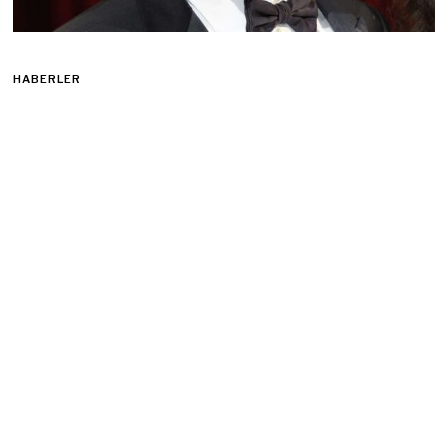
HABERLER
Oscar kazanan ilk siyahi aktör
Sidney Poitier hayata gözlerini
yumdu!
7 Ocak 2022
1 min read
En iyi erkek oyuncu Oscar’ını kazanan ilk siyahi aktör Sidney
Poitier, 94 yaşında hayatını kaybetti.
En iyi erkek oyuncu Oscar’ını kazanan ilk siyahi aktör olan
Hollywood yıldızı Sidney Poitier’ın 94 yaşında hayatını kaybettiği
bildirildi. Aslen Bahamalı olan ve 1927’de ABD’nin Miami
kentinde doğan Poitier, 1958’de The Defiant Ones ile Oscar’a
aday gösterilmesinin ardından 1963’te Tarladaki Zambaklar filmi
ile en iyi erkek oyuncu dalında Oscar kazanmıştı.