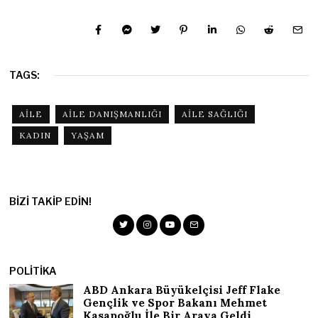
TAGS:
AILE
AILE DANIŞMANLIĞI
AILE SAĞLIĞI
KADIN
YAŞAM
BIZI TAKIP EDIN!
POLITIKA
ABD Ankara Büyükelçisi Jeff Flake
Gençlik ve Spor Bakanı Mehmet
Kasapoğlu İle Bir Araya Geldi