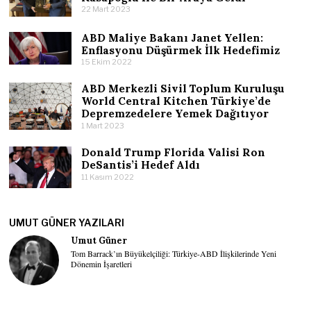
22 Mart 2023
ABD Maliye Bakanı Janet Yellen:
Enflasyonu Düşürmek İlk Hedefimiz
15 Ekim 2022
ABD Merkezli Sivil Toplum Kuruluşu
World Central Kitchen Türkiye’de
Depremzedelere Yemek Dağıtıyor
1 Mart 2023
Donald Trump Florida Valisi Ron
DeSantis’i Hedef Aldı
11 Kasım 2022
UMUT GÜNER YAZILARI
Umut Güner
Tom Barrack’ın Büyükelçiliği: Türkiye-ABD İlişkilerinde Yeni
Dönemin İşaretleri