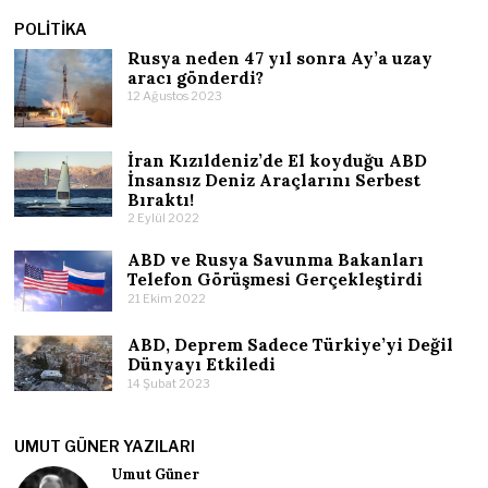
POLITIKA
Rusya neden 47 yıl sonra Ay’a uzay
aracı gönderdi?
12 Ağustos 2023
İran Kızıldeniz’de El koyduğu ABD
İnsansız Deniz Araçlarını Serbest
Bıraktı!
2 Eylül 2022
ABD ve Rusya Savunma Bakanları
Telefon Görüşmesi Gerçekleştirdi
21 Ekim 2022
ABD, Deprem Sadece Türkiye’yi Değil
Dünyayı Etkiledi
14 Şubat 2023
UMUT GÜNER YAZILARI
Umut Güner