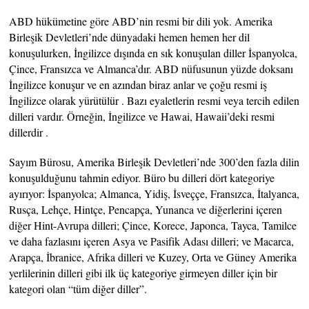
ABD hükümetine göre ABD’nin resmi bir dili yok. Amerika
Birleşik Devletleri’nde dünyadaki hemen hemen her dil
konuşulurken, İngilizce dışında en sık konuşulan diller İspanyolca,
Çince, Fransızca ve Almanca’dır. ABD nüfusunun yüzde doksanı
İngilizce konuşur ve en azından biraz anlar ve çoğu resmi iş
İngilizce olarak yürütülür . Bazı eyaletlerin resmi veya tercih edilen
dilleri vardır. Örneğin, İngilizce ve Hawai, Hawaii’deki resmi
dillerdir .
Sayım Bürosu, Amerika Birleşik Devletleri’nde 300’den fazla dilin
konuşulduğunu tahmin ediyor. Büro bu dilleri dört kategoriye
ayırıyor: İspanyolca; Almanca, Yidiş, İsveççe, Fransızca, İtalyanca,
Rusça, Lehçe, Hintçe, Pencapça, Yunanca ve diğerlerini içeren
diğer Hint-Avrupa dilleri; Çince, Korece, Japonca, Tayca, Tamilce
ve daha fazlasını içeren Asya ve Pasifik Adası dilleri; ve Macarca,
Arapça, İbranice, Afrika dilleri ve Kuzey, Orta ve Güney Amerika
yerlilerinin dilleri gibi ilk üç kategoriye girmeyen diller için bir
kategori olan “tüm diğer diller”.