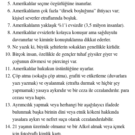
Amerikalılar seçme özgürlüğüne inanırlar.
Amerikalıların çok fazla “dirsek boşluğuna” ihtiyacı var;
kişisel severler etraflarında boşluk.
Amerikalıların yaklaşık %1’i evsizdir (3,5 milyon insanlar).
Amerikalılar evsizlerle kolayca konuşur ama sağduyulu
davranırlar ve kiminle konuştuklarına dikkat ederler.
Ne yazık ki, büyük şehirlerin sokakları genellikle kirlidir.
Birçok insan, özellikle de gençler tuhaf giysiler giyer ve
çoğunun dövmesi ve piercingi var.
Amerikalılar hukukun üstünlüğüne uyarlar.
Çöp atma (sokağa çöp atma), grafiti ve etiketleme (duvarlara
yazı yazmak) ve oyalanmak (etrafta durmak ve hiçbir şey
yapmamak) yasaya aykırıdır ve bir ceza ile cezalandırılır. para
cezası veya hapis.
Ayrımcılık yapmak veya herhangi bir aşağılayıcı ifadede
bulunmak başka birinin dini veya etnik kökeni hakkında
yasalara aykırı ve nefret suçu olarak cezalandırılabilir.
21 yaşının üzerinde olmanız ve bir Alkol almak veya içmek
için fotoğraflı kimlik kartı.