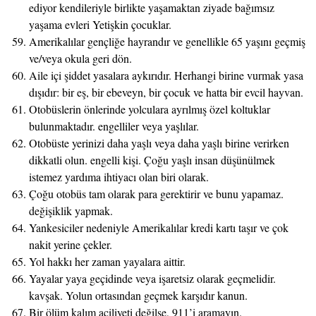
ediyor kendileriyle birlikte yaşamaktan ziyade bağımsız
yaşama evleri Yetişkin çocuklar.
Amerikalılar gençliğe hayrandır ve genellikle 65 yaşını geçmiş
ve/veya okula geri dön.
Aile içi şiddet yasalara aykırıdır. Herhangi birine vurmak yasa
dışıdır: bir eş, bir ebeveyn, bir çocuk ve hatta bir evcil hayvan.
Otobüslerin önlerinde yolculara ayrılmış özel koltuklar
bulunmaktadır. engelliler veya yaşlılar.
Otobüste yerinizi daha yaşlı veya daha yaşlı birine verirken
dikkatli olun. engelli kişi. Çoğu yaşlı insan düşünülmek
istemez yardıma ihtiyacı olan biri olarak.
Çoğu otobüs tam olarak para gerektirir ve bunu yapamaz.
değişiklik yapmak.
Yankesiciler nedeniyle Amerikalılar kredi kartı taşır ve çok
nakit yerine çekler.
Yol hakkı her zaman yayalara aittir.
Yayalar yaya geçidinde veya işaretsiz olarak geçmelidir.
kavşak. Yolun ortasından geçmek karşıdır kanun.
Bir ölüm kalım aciliyeti değilse, 911’i aramayın.