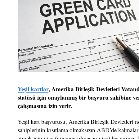
Yeşil kartlar
, Amerika Birleşik Devletleri Vata
statüsü için onaylanmış bir başvuru sahibine ver
çalışmasına izin verir.
Yeşil kart başvurusu, Amerika Birleşik Devletleri’nd
sahiplerinin kısıtlama olmaksızın ABD’de kalmalarına
etmek için vize (göçmen olmayan vize) başvurusu 