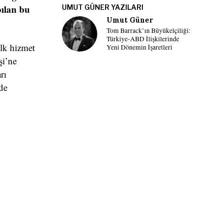
ılan bu
UMUT GÜNER YAZILARI
Umut Güner
Tom Barrack’ın Büyükelçiliği:
Türkiye-ABD İlişkilerinde
ilk hizmet
Yeni Dönemin İşaretleri
şi’ne
rı
de