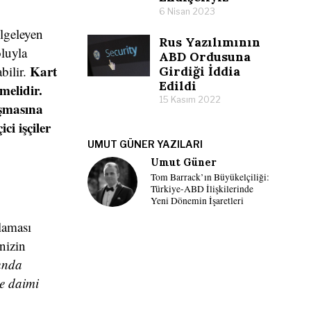
6 Nisan 2023
lgeleyen
Rus Yazılımının
oluyla
ABD Ordusuna
Kart
bilir.
Girdiği İddia
Edildi
melidir.
15 Kasım 2022
ışmasına
ci işçiler
UMUT GÜNER YAZILARI
Umut Güner
Tom Barrack’ın Büyükelçiliği:
Türkiye-ABD İlişkilerinde
Yeni Dönemin İşaretleri
tlaması
inizin
unda
de daimi