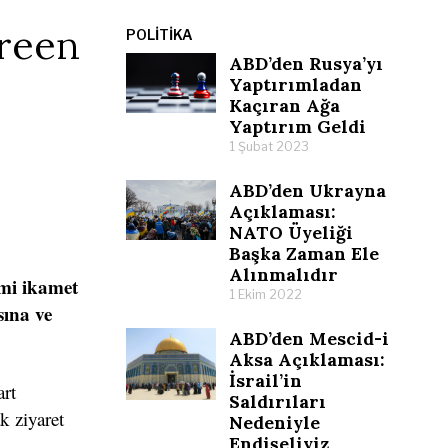
Green
POLITIKA
ABD’den Rusya’yı
Yaptırımladan
Kaçıran Ağa
Yaptırım Geldi
1 Şubat 2023
ABD’den Ukrayna
Açıklaması:
NATO Üyeliği
Başka Zaman Ele
Alınmalıdır
imi ikamet
1 Ekim 2022
sına ve
ABD’den Mescid-i
Aksa Açıklaması:
İsrail’in
art
Saldırıları
k ziyaret
Nedeniyle
Endişeliyiz