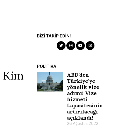
BIZI TAKIP EDIN!
POLITIKA
i Kim
ABD’den
Türkiye’ye
yönelik vize
adımı! Vize
hizmeti
kapasitesinin
artırılacağı
açıklandı!
26 Ağustos 2022