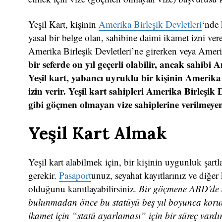
Yeşil Kart, kişinin
Amerika Birleşik Devletleri
‘nde 
yasal bir belge olan, sahibine daimi ikamet izni ve
Amerika Birleşik Devletleri’ne girerken veya Amerik
bir seferde on yıl geçerli olabilir, ancak sahib
Yeşil kart, yabancı uyruklu bir kişinin Amerika 
izin verir. Yeşil kart sahipleri Amerika Birleşik De
gibi göçmen olmayan vize sahiplerine verilmeyen 
Yeşil Kart Almak
Yeşil kart alabilmek için, bir kişinin uygunluk şartla
gerekir.
Pasaport
unuz, seyahat kayıtlarınız ve diğer 
olduğunu kanıtlayabilirsiniz.
Bir göçmene ABD’de d
bulunmadan önce bu statüyü beş yıl boyunca korumu
ikamet için “statü ayarlaması” için bir süreç vardır