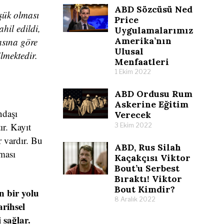
ABD Sözcüsü Ned
üşük olması
Price
ahil edildi,
Uygulamalarımız
Amerika’nın
asına göre
Ulusal
ilmektedir.
Menfaatleri
1 Ekim 2022
ABD Ordusu Rum
Askerine Eğitim
ndaşı
Verecek
r. Kayıt
3 Ekim 2022
r vardır. Bu
ABD, Rus Silah
aması
Kaçakçısı Viktor
Bout’u Serbest
Bıraktı! Viktor
Bout Kimdir?
n bir yolu
8 Aralık 2022
rihsel
 sağlar.