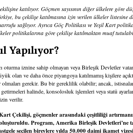
kilişine katılıyor. Göçmen sayısının diğer ülkelere göre d
iye, bu çekilişe katılmasına izin verilen ülkeler listesine d
arrufu sağlıyor. Ayrıca Göç Politikası ve Yeşil Kart politik
 ülkeler politikalarına göre çekilişe katılmaktan muaf tutulab
ıl Yapılıyor?
ıcı oturma iznine sahip olmayan veya Birleşik Devletler vata
yük olan ve daha önce piyangoya katılmamış kişilere açıktı
olmaları gerekir. Bu bir gereklilik olabilir; ancak, istisnala
 getirmeleri halinde, konsolosluk işlemleri veya statü ayarl
in verilir.
Kart Çekilişi, göçmenler arasındaki çeşitliliği artırmanı
uşturuldu. Program, Amerika Birleşik Devletleri’ne ta
tgele seçilen bireylere yılda 50.000 daimi ikamet vizesi