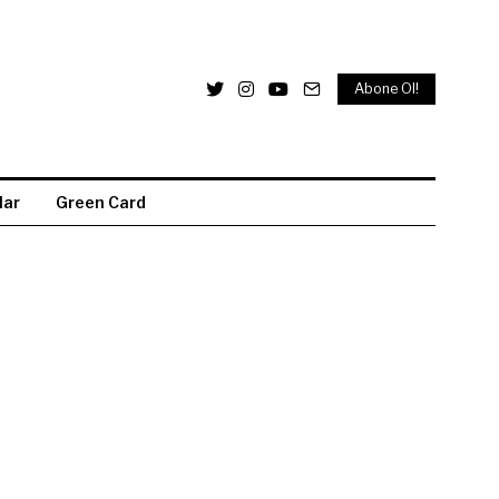
Abone Ol!
lar
Green Card