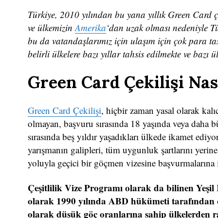
Türkiye, 2010 yılından bu yana yıllık Green Card çe
ve ülkemizin
Amerika
‘dan uzak olması nedeniyle Türk
bu da vatandaşlarımız için ulaşım için çok para tas
belirli ülkelere bazı yıllar tahsis edilmekte ve bazı
Green Card Çekilişi Nas
Green Card Çekilişi
, hiçbir zaman yasal olarak kal
olmayan, başvuru sırasında 18 yaşında veya daha bü
sırasında beş yıldır yaşadıkları ülkede ikamet ediyor 
yarışmanın galipleri, tüm uygunluk şartlarını yerine
yoluyla geçici bir göçmen vizesine başvurmalarına iz
Çeşitlilik Vize Programı olarak da bilinen Yeşil 
olarak 1990 yılında ABD hükümeti tarafından ol
olarak düşük göç oranlarına sahip ülkelerden ras