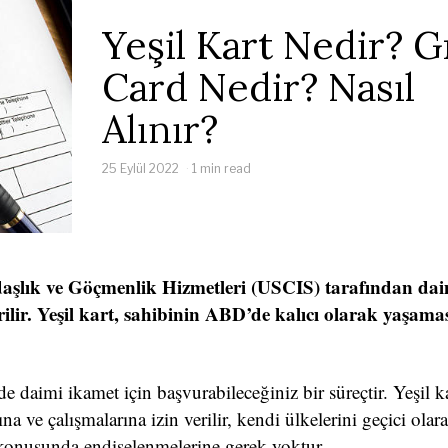
Yeşil Kart Nedir? 
Card Nedir? Nasıl
Alınır?
25 Eylül 2022
1 min read
ndaşlık ve Göçmenlik Hizmetleri (USCIS) tarafından da
ilir. Yeşil kart, sahibinin ABD’de kalıcı olarak yaşama
e daimi ikamet için başvurabileceğiniz bir süreçtir. Yeşil k
 ve çalışmalarına izin verilir, kendi ülkelerini geçici olara
konusunda endişelenmelerine gerek yoktur.