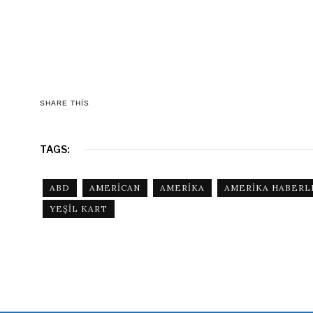
SHARE THIS
TAGS:
ABD
AMERICAN
AMERIKA
AMERIKA HABERL
YEŞIL KART