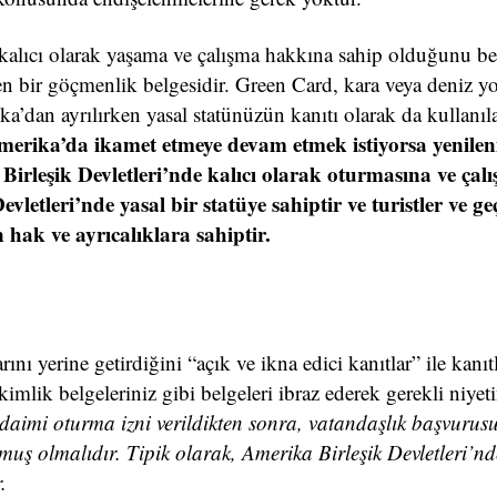
kalıcı olarak yaşama ve çalışma hakkına sahip olduğunu be
ren bir göçmenlik belgesidir. Green Card, kara veya deniz y
a’dan ayrılırken yasal statünüzün kanıtı olarak da kullanıla
i Amerika’da ikamet etmeye devam etmek istiyorsa yenilen
Birleşik Devletleri’nde kalıcı olarak oturmasına ve çal
vletleri’nde yasal bir statüye sahiptir ve turistler ve geçi
hak ve ayrıcalıklara sahiptir.
rını yerine getirdiğini “açık ve ikna edici kanıtlar” ile kanı
kimlik belgeleriniz gibi belgeleri ibraz ederek gerekli niyet
aimi oturma izni verildikten sonra, vatandaşlık başvurus
ş olmalıdır. Tipik olarak, Amerika Birleşik Devletleri’n
.