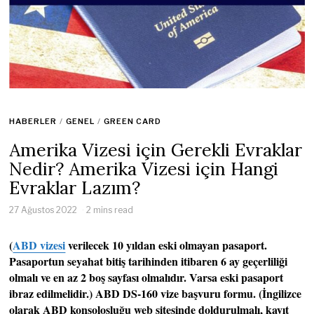
HABERLER
/
GENEL
/
GREEN CARD
Amerika Vizesi için Gerekli Evraklar
Nedir? Amerika Vizesi için Hangi
Evraklar Lazım?
27 Ağustos 2022
2 mins read
(
ABD vizesi
verilecek 10 yıldan eski olmayan pasaport.
Pasaportun seyahat bitiş tarihinden itibaren 6 ay geçerliliği
olmalı ve en az 2 boş sayfası olmalıdır. Varsa eski pasaport
ibraz edilmelidir.) ABD DS-160 vize başvuru formu. (İngilizce
olarak ABD konsolosluğu web sitesinde doldurulmalı, kayıt