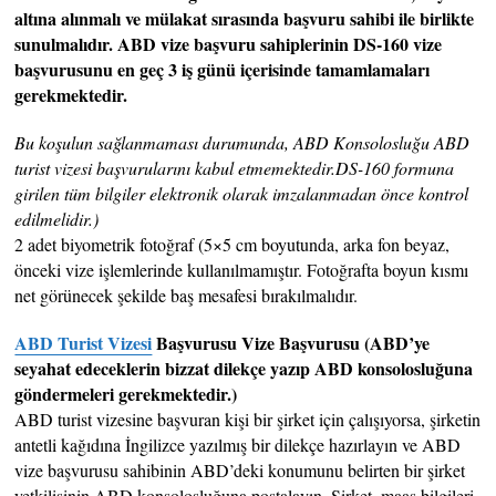
altına alınmalı ve mülakat sırasında başvuru sahibi ile birlikte
sunulmalıdır. ABD vize başvuru sahiplerinin DS-160 vize
başvurusunu en geç 3 iş günü içerisinde tamamlamaları
gerekmektedir.
Bu koşulun sağlanmaması durumunda, ABD Konsolosluğu ABD
turist vizesi başvurularını kabul etmemektedir.DS-160 formuna
girilen tüm bilgiler elektronik olarak imzalanmadan önce kontrol
edilmelidir.)
2 adet biyometrik fotoğraf (5×5 cm boyutunda, arka fon beyaz,
önceki vize işlemlerinde kullanılmamıştır. Fotoğrafta boyun kısmı
net görünecek şekilde baş mesafesi bırakılmalıdır.
ABD Turist Vizesi
Başvurusu Vize Başvurusu (ABD’ye
seyahat edeceklerin bizzat dilekçe yazıp ABD konsolosluğuna
göndermeleri gerekmektedir.)
ABD turist vizesine başvuran kişi bir şirket için çalışıyorsa, şirketin
antetli kağıdına İngilizce yazılmış bir dilekçe hazırlayın ve ABD
vize başvurusu sahibinin ABD’deki konumunu belirten bir şirket
yetkilisinin ABD konsolosluğuna postalayın. Şirket, maaş bilgileri,