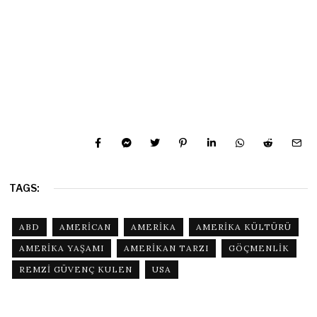
TAGS:
ABD
AMERICAN
AMERIKA
AMERIKA KÜLTÜRÜ
AMERIKA YAŞAMI
AMERIKAN TARZI
GÖÇMENLIK
REMZI GÜVENÇ KULEN
USA