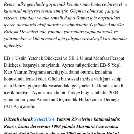
Remzi, ülke genelinde göçmenlik konularında binlerce bireysel ve
kurumsal müşteriyi temsil etmiştir. Göçmen olmayan çalışma
vizeleri, istihdam ve aile temelli daimi ikamet için başvuruları
içeren davalarda aktif olarak yer almaktadır. Özellikle Amerika
Birleşik Devletleri’nde yabancı yatırımları yapılandırmak ve
yatırımcılar ve kilit personel için çalışma vizesi/yeşil kart almakla
ilgileniyor.
EB-1 Üstün Yetenek Dilekçesi ve EB-2 Ulusal Menfaat Feragat
Dilekçesi başarıyla onaylandı. Ayrıca müşterilerini EB-5 Yeşil
Kart Yatırım Programı aracılığıyla daimi oturma izni alma
konusunda temsil eder. Güçlü bir sosyal medya varlığına sahip
olan Remzi, göçmenlik yasasındaki gelişmeler hakkında sürekli
içerik üretiyor. Aynı zamanda bir Türkçe blog sahibidir. 2004
yılından bu yana Amerikan Göçmenlik Hukukçuları Derneği
(AILA) üyesidir.
Düzenli olarak
SelectUSA
Yatırım Zirvelerine katılmaktadır.
Remzi, lisans derecesini 1998 yılında Marmara Üniversitesi
Hukuk Fakültesi’nden almış ve 2000 yılında Tulane Hukuk