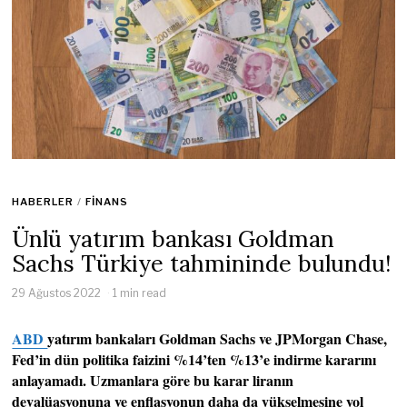
HABERLER
/
FINANS
Ünlü yatırım bankası Goldman
Sachs Türkiye tahmininde bulundu!
29 Ağustos 2022
1 min read
ABD
yatırım bankaları Goldman Sachs ve JPMorgan Chase,
Fed’in dün politika faizini %14’ten %13’e indirme kararını
anlayamadı. Uzmanlara göre bu karar liranın
devalüasyonuna ve enflasyonun daha da yükselmesine yol