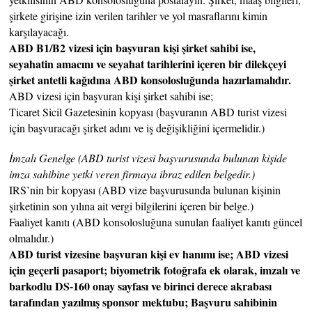
şirkete girişine izin verilen tarihler ve yol masraflarını kimin
karşılayacağı.
ABD B1/B2 vizesi için başvuran kişi şirket sahibi ise,
seyahatin amacını ve seyahat tarihlerini içeren bir dilekçeyi
şirket antetli kağıdına ABD konsolosluğunda hazırlamalıdır.
ABD vizesi için başvuran kişi şirket sahibi ise;
Ticaret Sicil Gazetesinin kopyası (başvuranın ABD turist vizesi
için başvuracağı şirket adını ve iş değişikliğini içermelidir.)
İmzalı Genelge (ABD turist vizesi başvurusunda bulunan kişide
imza sahibine yetki veren firmaya ibraz edilen belgedir.)
IRS’nin bir kopyası (ABD vize başvurusunda bulunan kişinin
şirketinin son yılına ait vergi bilgilerini içeren bir belge.)
Faaliyet kanıtı (ABD konsolosluğuna sunulan faaliyet kanıtı güncel
olmalıdır.)
ABD turist vizesine başvuran kişi ev hanımı ise; ABD vizesi
için geçerli pasaport; biyometrik fotoğrafa ek olarak, imzalı ve
barkodlu DS-160 onay sayfası ve birinci derece akrabası
tarafından yazılmış sponsor mektubu; Başvuru sahibinin