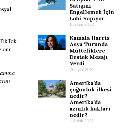
Satışını
osyal
Engellemek İçin
Lobi Yapıyor
15 Ekim 2022
Kamala Harris
 TikTok
Asya Turunda
ve onu
Müttefiklere
Destek Mesajı
Verdi
26 Eylül 2022
nlamına
arını
Amerika’da
çoğunluk ilkesi
nedir?
Amerika’da
azınlık hakları
nedir?
4 Aralık 2021