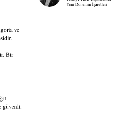
Yeni Dönemin İşaretleri
igorta ve
sidir.
r. Bir
ğıt
e güvenli.