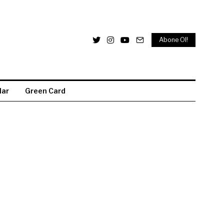
Abone Ol!
lar
Green Card