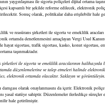
nın yaygınlaşması ile sigorta poliçeleri dijital ortama taşı
içesi kapsamlı bir şekilde reforme edilecek, elektronik poli
ilecektir. Sonuç olarak, politikalar daha erişilebilir hale gel
ilik ve reasürans şirketleri ile sigorta ve emeklilik aracıları
ktronik ortamda denetlenmesini amaçlayan Vergi Usul Kanu
 hayat sigortası, trafik sigortası, kasko, konut sigortası, e
k ortama taşınmaktadır.
şirketleri ile sigorta ve emeklilik aracılarının halihazırda b
ortamda düzenlemelerine ve talep etmeleri halinde elektron
ıcı, elektronik ortamda olacaktır. Saklayın ve görüntüleyin
 damgası olarak onaylanmasını da içerir. Elektronik poliçe 
nı yasal statüye sahiptir. Düzenlemeler ilerledikçe süreçler 
lir hale getirilmiştir.