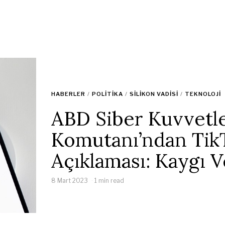
HABERLER
/
POLITIKA
/
SILIKON VADISI
/
TEKNOLOJI
ABD Siber Kuvvetl
Komutanı’ndan Tik
Açıklaması: Kaygı V
8 Mart 2023
1 min read