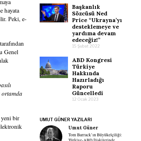
nmaya
Başkanlık
çe hayata
Sözcüsü Ned
ir. Peki, e-
Price “Ukrayna’yı
desteklemeye ve
yardıma devam
edeceğiz!”
 tarafından
15 Şubat 2022
nu Genel
mlak
ABD Kongresi
Türkiye
Hakkında
Hazırladığı
asılı
Raporu
ik ortamda
Güncelledi
12 Ocak 2023
.
yeni bir
UMUT GÜNER YAZILARI
elektronik
Umut Güner
Tom Barrack’ın Büyükelçiliği:
Türkiye-ABD İlişkilerinde