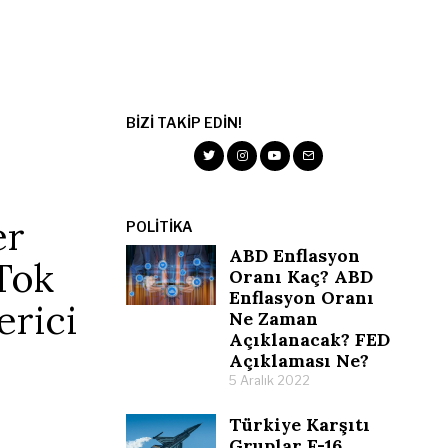
BIZI TAKIP EDIN!
er
POLITIKA
ABD Enflasyon
Tok
Oranı Kaç? ABD
Enflasyon Oranı
erici
Ne Zaman
Açıklanacak? FED
Açıklaması Ne?
5 Aralık 2022
Türkiye Karşıtı
Gruplar F-16