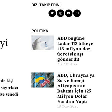
BIZI TAKIP EDIN!
POLITIKA
ABD bugüne
yi
kadar 112 ülkeye
413 milyon doz
ücretsiz aşı
gönderdi!
7 Şubat 2022
ABD, Ukrayna’ya
ir kişi
Su ve Enerji
Altyapısının
 sigortacı
Bakımı İçin 125
se senedi
Milyon Dolar
Yardım Yaptı
19 Ocak 2023