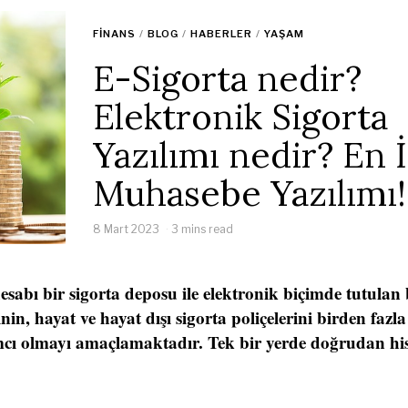
FINANS
/
BLOG
/
HABERLER
/
YAŞAM
E-Sigorta nedir?
Elektronik Sigorta
Yazılımı nedir? En İ
Muhasebe Yazılımı!
8 Mart 2023
3 mins read
hesabı bir sigorta deposu ile elektronik biçimde tutulan b
nin, hayat ve hayat dışı sigorta poliçelerini birden fazla
ımcı olmayı amaçlamaktadır. Tek bir yerde doğrudan his