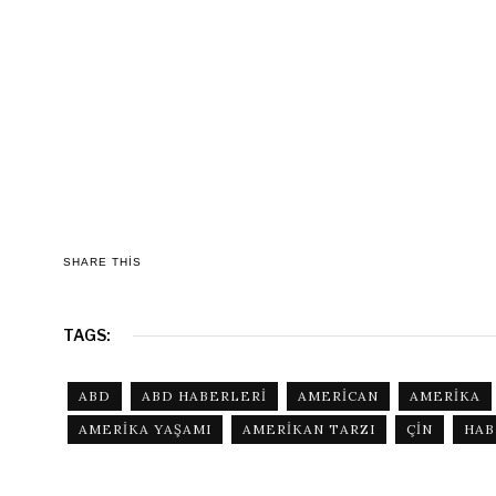
SHARE THIS
TAGS:
ABD
ABD HABERLERI
AMERICAN
AMERIKA
AMERIKA YAŞAMI
AMERIKAN TARZI
ÇIN
HAB