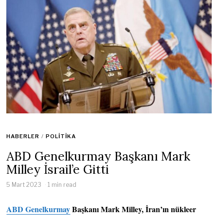
HABERLER
/
POLITIKA
ABD Genelkurmay Başkanı Mark
Milley İsrail’e Gitti
5 Mart 2023
1 min read
ABD Genelkurmay
Başkanı Mark Milley, İran’ın nükleer