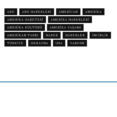
ABD
ABD HABERLERI
AMERICAN
AMERIKA
AMERIKA GAZETESI
AMERIKA HABERLERI
AMERIKA KÜLTÜRÜ
AMERIKA YAŞAMI
AMERIKAN TARZI
HABER
HABERLER
INCIRLIK
TÜRKIYE
UKRAYNA
USA
YARDIM