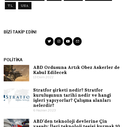
TL
USA
BIZI TAKIP EDIN!
POLITIKA
ABD Ordusuna Artık Obez Askerler de
Kabul Edilecek
13 Ekim 2022
Stratfor şirketi nedir? Stratfor
kuruluşunun tarihi nedir ve hangi
işleri yapıyorlar? Çalışma alanları
nelerdir?
6 Haziran 2023
ABD’den teknoloji devlerine Çin
yasağı: İleri teknoloji tesisi kurmak 10