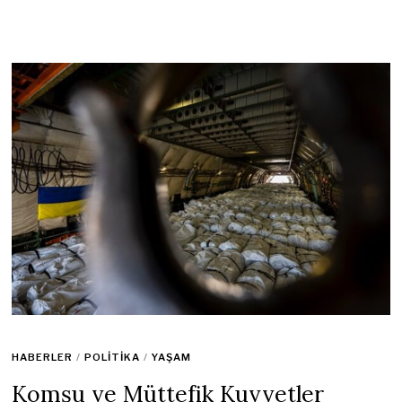
HABERLER
/
POLITIKA
/
YAŞAM
Komşu ve Müttefik Kuvvetler