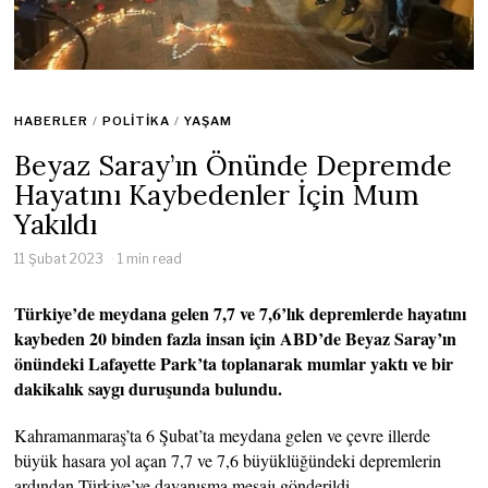
HABERLER
/
POLITIKA
/
YAŞAM
Beyaz Saray’ın Önünde Depremde
Hayatını Kaybedenler İçin Mum
Yakıldı
11 Şubat 2023
1 min read
Türkiye’de meydana gelen 7,7 ve 7,6’lık depremlerde hayatını
kaybeden 20 binden fazla insan için ABD’de Beyaz Saray’ın
önündeki Lafayette Park’ta toplanarak mumlar yaktı ve bir
dakikalık saygı duruşunda bulundu.
Kahramanmaraş’ta 6 Şubat’ta meydana gelen ve çevre illerde
büyük hasara yol açan 7,7 ve 7,6 büyüklüğündeki depremlerin
ardından Türkiye’ye dayanışma mesajı gönderildi.