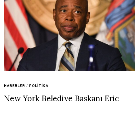
HABERLER
/
POLITIKA
New York Belediye Başkanı Eric
Adams Türk Camisine Taziye
Ziyaretinde Bulundu
11 Şubat 2023
1 min read