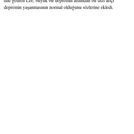
dile getiren Lee, büyük bir depremin ardından bir dizi artçı
depremin yaşanmasının normal olduğunu sözlerine ekledi.