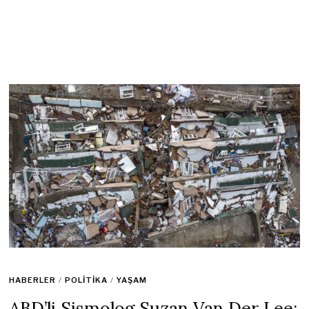
HABERLER
/
POLITIKA
/
YAŞAM
ABD’li Sismolog Suzan Van Der Lee: