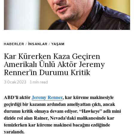
HABERLER
/
İNSANLAR
/
YAŞAM
Kar Kürerken Kaza Geçiren
Amerikalı Ünlü Aktör Jeremy
Renner’in Durumu Kritik
3 Ocak 2023
1 min read
ABD’li aktör
Jeremy Renner
, kar küreme makinesiyle
geçirdiği bir kazanın ardından ameliyattan çıktı, ancak
durumu kritik olmaya devam ediyor. “Hawkeye” adlı mini
dizide rol alan Rainer, Nevada’daki malikanesinde kar
temizlerken kar küreme makinesi bacağını ezdiğinde
yaralandı.