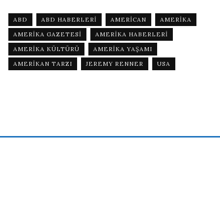
ABD
ABD HABERLERI
AMERICAN
AMERIKA
AMERIKA GAZETESI
AMERIKA HABERLERI
AMERIKA KÜLTÜRÜ
AMERIKA YAŞAMI
AMERIKAN TARZI
JEREMY RENNER
USA