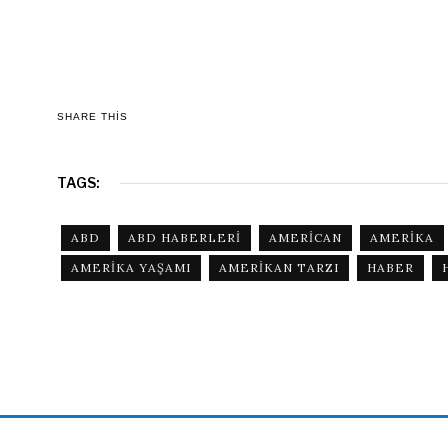
SHARE THIS
TAGS:
ABD
ABD HABERLERI
AMERICAN
AMERIKA
AMERIKA YAŞAMI
AMERIKAN TARZI
HABER