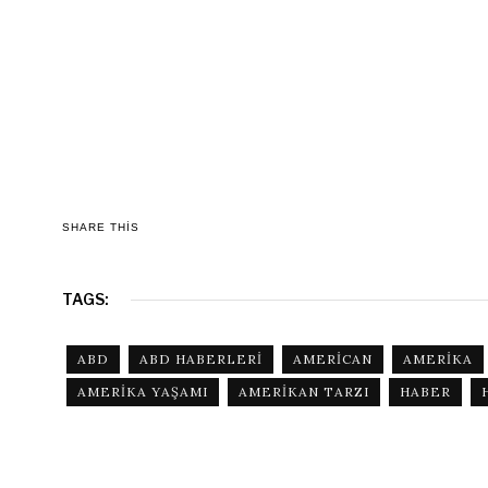
SHARE THIS
TAGS:
ABD
ABD HABERLERI
AMERICAN
AMERIKA
AMERIKA YAŞAMI
AMERIKAN TARZI
HABER