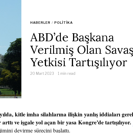
HABERLER
/
POLITIKA
ABD’de Başkana
Verilmiş Olan Sava
Yetkisi Tartışılıyor
20 Mart 2023
1 min read
lda, kitle imha silahlarına ilişkin yanlış iddiaları gere
 arttı ve işgale yol açan bir yasa Kongre’de tartışılıyor.
imini devirme sürecini başlattı.