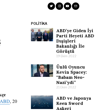
POLITIKA
ABD’ye Giden İyi
Parti Heyeti ABD
ş
Dışişleri
Bakanlığı İle
Görüştü
19 Ekim 2022
Ünlü Oyuncu
Kevin Spacey:
“Babam Neo-
Nazi’ydi”
21 Ekim 2022
kçe
ABD ve Japonya
ABD
, 20
Keen Sword
Askeri