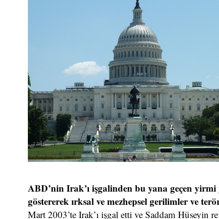
ABD’nin Irak’ı işgalinden bu yana geçen yirmi yı
göstererek ırksal ve mezhepsel gerilimler ve terör
Mart 2003’te Irak’ı işgal etti ve Saddam Hüseyin rej