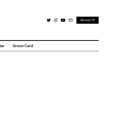
Abone Ol!
lar
Green Card