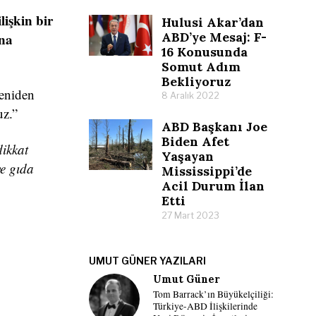
lişkin bir
Hulusi Akar’dan
ABD’ye Mesaj: F-
ına
16 Konusunda
Somut Adım
Bekliyoruz
yeniden
8 Aralık 2022
uz.”
ABD Başkanı Joe
Biden Afet
dikkat
Yaşayan
ve gıda
Mississippi’de
Acil Durum İlan
Etti
27 Mart 2023
UMUT GÜNER YAZILARI
Umut Güner
Tom Barrack’ın Büyükelçiliği:
Türkiye-ABD İlişkilerinde