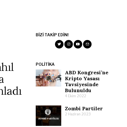
BIZI TAKIP EDIN!
hıl
POLITIKA
ABD Kongresi’ne
a
Kripto Yasası
Tavsiyesinde
nladı
Bulunuldu
4 Ekim 2022
Zombi Partiler
2 Haziran 2023