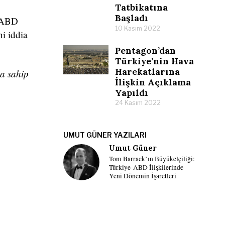
Tatbikatına
Başladı
, ABD
10 Kasım 2022
ni iddia
Pentagon’dan
Türkiye’nin Hava
Harekatlarına
a sahip
İlişkin Açıklama
Yapıldı
24 Kasım 2022
UMUT GÜNER YAZILARI
Umut Güner
Tom Barrack’ın Büyükelçiliği:
Türkiye-ABD İlişkilerinde
Yeni Dönemin İşaretleri