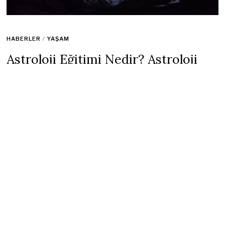
HABERLER
/
YAŞAM
Astroloji Eğitimi Nedir? Astroloji
Eğitimi Nasıl Alınır? Online Astroloji
Eğitimi Almak!
17 Mart 2023
1 min read
Astroloji eğitimi
, birçok farklı kaynaktan alınabilen bir
eğitimdir. Birçok üniversite, astroloji dersleri sunmaz, ancak
birçok astroloji okulu ve eğitmen, astroloji eğitim programları
sunar. İşte astroloji eğitimini almak için bazı popüler yollar:
Online astroloji eğitim programları: Birçok astroloji okulu ve
eğitmeni, online olarak astroloji eğitim programları sunar. Bu
programlar, evinizin rahatlığında astroloji öğrenmenize olanak
tanır ve genellikle her seviyede öğrenciye hitap eder.