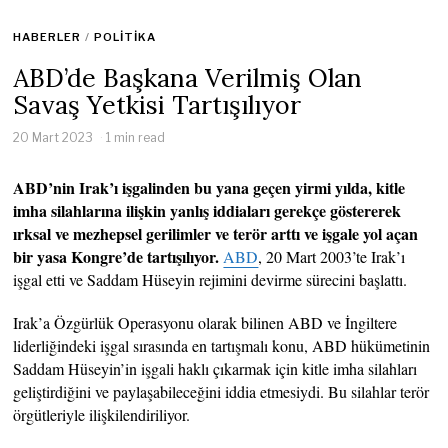
HABERLER
/
POLITIKA
ABD’de Başkana Verilmiş Olan
Savaş Yetkisi Tartışılıyor
20 Mart 2023
1 min read
ABD’nin Irak’ı işgalinden bu yana geçen yirmi yılda, kitle
imha silahlarına ilişkin yanlış iddiaları gerekçe göstererek
ırksal ve mezhepsel gerilimler ve terör arttı ve işgale yol açan
bir yasa Kongre’de tartışılıyor.
ABD
, 20 Mart 2003’te Irak’ı
işgal etti ve Saddam Hüseyin rejimini devirme sürecini başlattı.
Irak’a Özgürlük Operasyonu olarak bilinen ABD ve İngiltere
liderliğindeki işgal sırasında en tartışmalı konu, ABD hükümetinin
Saddam Hüseyin’in işgali haklı çıkarmak için kitle imha silahları
geliştirdiğini ve paylaşabileceğini iddia etmesiydi. Bu silahlar terör
örgütleriyle ilişkilendiriliyor.