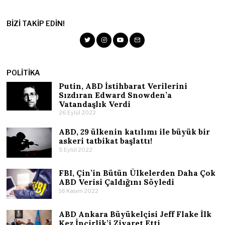
BIZI TAKIP EDIN!
POLITIKA
Putin, ABD İstihbarat Verilerini
Sızdıran Edward Snowden’a
Vatandaşlık Verdi
26 Eylül 2022
ABD, 29 ülkenin katılımı ile büyük bir
askeri tatbikat başlattı!
5 Eylül 2022
FBI, Çin’in Bütün Ülkelerden Daha Çok
ABD Verisi Çaldığını Söyledi
16 Kasım 2022
ABD Ankara Büyükelçisi Jeff Flake İlk
Kez İncirlik’i Ziyaret Etti