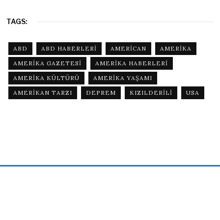
TAGS:
ABD
ABD HABERLERI
AMERICAN
AMERIKA
AMERIKA GAZETESI
AMERIKA HABERLERI
AMERIKA KÜLTÜRÜ
AMERIKA YAŞAMI
AMERIKAN TARZI
DEPREM
KIZILDERILI
USA