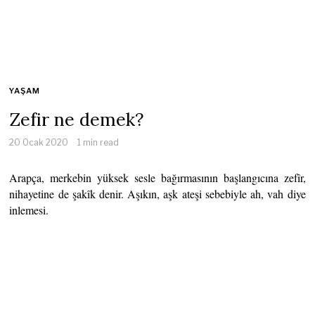
YAŞAM
Zefir ne demek?
20 Ocak 2020
1 min read
Arapça, merkebin yüksek sesle bağırmasının başlangıcına zefîr,
nihayetine de şakîk denir. Aşıkın, aşk ateşi sebebiyle ah, vah diye
inlemesi.