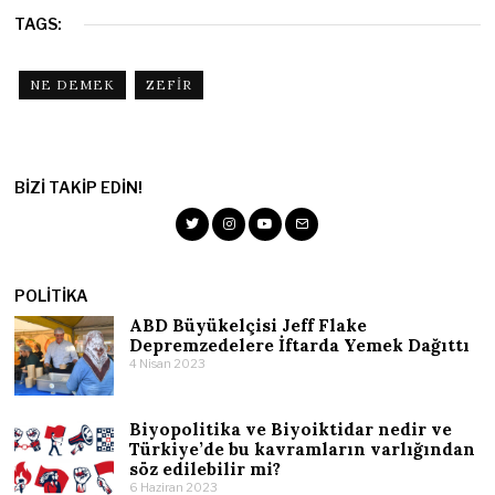
TAGS:
NE DEMEK
ZEFIR
BIZI TAKIP EDIN!
POLITIKA
ABD Büyükelçisi Jeff Flake
Depremzedelere İftarda Yemek Dağıttı
4 Nisan 2023
Biyopolitika ve Biyoiktidar nedir ve
Türkiye’de bu kavramların varlığından
söz edilebilir mi?
6 Haziran 2023