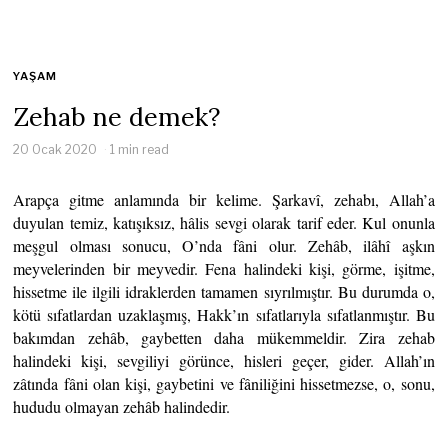
YAŞAM
Zehab ne demek?
20 Ocak 2020
1 min read
Arapça gitme anlamında bir kelime. Şarkavî, zehabı, Allah’a
duyulan temiz, katışıksız, hâlis sevgi olarak tarif eder. Kul onunla
meşgul olması sonucu, O’nda fâni olur. Zehâb, ilâhî aşkın
meyvelerinden bir meyvedir. Fena halindeki kişi, görme, işitme,
hissetme ile ilgili idraklerden tamamen sıyrılmıştır. Bu durumda o,
kötü sıfatlardan uzaklaşmış, Hakk’ın sıfatlarıyla sıfatlanmıştır. Bu
bakımdan zehâb, gaybetten daha mükemmeldir. Zira zehab
halindeki kişi, sevgiliyi görünce, hisleri geçer, gider. Allah’ın
zâtında fâni olan kişi, gaybetini ve fâniliğini hissetmezse, o, sonu,
hududu olmayan zehâb halindedir.