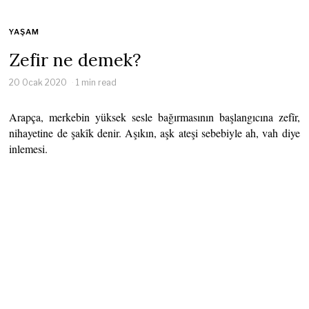
YAŞAM
Zefir ne demek?
20 Ocak 2020
1 min read
Arapça, merkebin yüksek sesle bağırmasının başlangıcına zefîr,
nihayetine de şakîk denir. Aşıkın, aşk ateşi sebebiyle ah, vah diye
inlemesi.