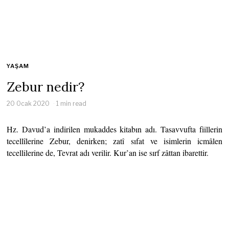
YAŞAM
Zebur nedir?
20 Ocak 2020
1 min read
Hz. Davud’a indirilen mukaddes kitabın adı. Tasavvufta fiillerin
tecellîlerine Zebur, denirken; zatî sıfat ve isimlerin icmâlen
tecellilerine de, Tevrat adı verilir. Kur’an ise sırf zâttan ibarettir.