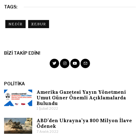
TAGS:
NEDIR
ZEBUR
BIZI TAKIP EDIN!
POLITIKA
Amerika Gazetesi Yayın Yönetmeni
Umut Güner Önemli Açıklamalarda
Bulundu
1 Şubat 2022
ABD’den Ukrayna’ya 800 Milyon İlave
Ödenek
7 Aralık 2022