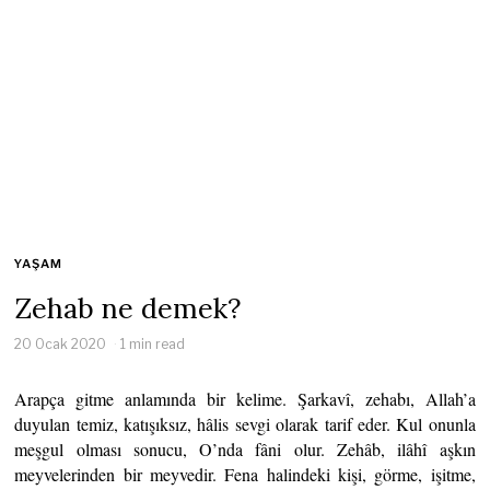
YAŞAM
Zehab ne demek?
20 Ocak 2020
1 min read
Arapça gitme anlamında bir kelime. Şarkavî, zehabı, Allah’a
duyulan temiz, katışıksız, hâlis sevgi olarak tarif eder. Kul onunla
meşgul olması sonucu, O’nda fâni olur. Zehâb, ilâhî aşkın
meyvelerinden bir meyvedir. Fena halindeki kişi, görme, işitme,