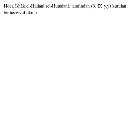
Hoca İshâk el-Hatlanî (el-Huttalanî) tarafından (ö. IX y.y) kurulan
bir tasavvuf okulu.