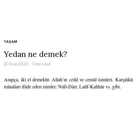
YAŞAM
Yedan ne demek?
21 Ocak 2020
1 min read
Arapça, iki el demektir. Allah’ın celâl ve cemâl isimleri. Karşılıklı
mânâları ifâde eden isimler: Nâfi-Dârr, Latîf-Kahhâr vs. gibi.