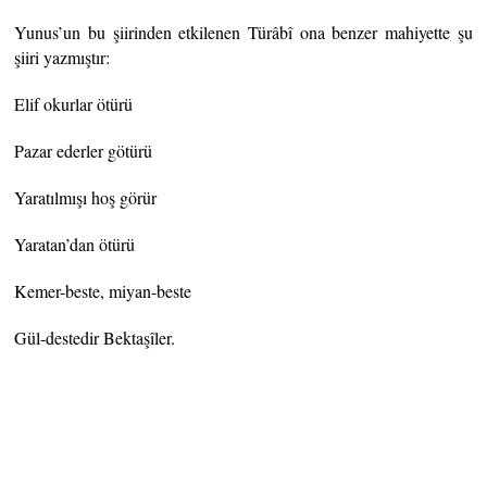
Yunus’un bu şiirinden etkilenen Türâbî ona benzer mahiyette şu
şiiri yazmıştır:
Elif okurlar ötürü
Pazar ederler götürü
Yaratılmışı hoş görür
Yaratan’dan ötürü
Kemer-beste, miyan-beste
Gül-destedir Bektaşîler.