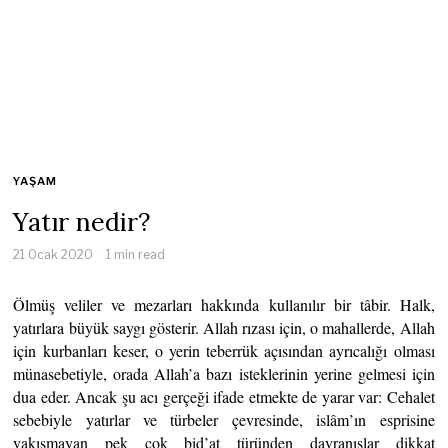
YAŞAM
Yatır nedir?
21 Ocak 2020
1 min read
Ölmüş veliler ve mezarları hakkında kullanılır bir tâbir. Halk,
yatırlara büyük saygı gösterir. Allah rızası için, o mahallerde, Allah
için kurbanları keser, o yerin teberrük açısından ayrıcalığı olması
münasebetiyle, orada Allah’a bazı isteklerinin yerine gelmesi için
dua eder. Ancak şu acı gerçeği ifade etmekte de yarar var: Cehalet
sebebiyle yatırlar ve türbeler çevresinde, islâm’ın esprisine
yakışmayan pek çok bid’at türünden davranışlar dikkat