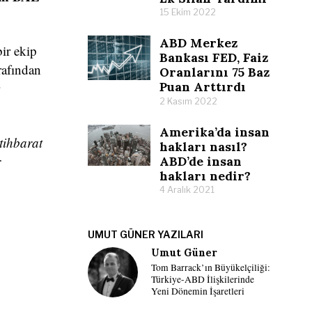
15 Ekim 2022
ABD Merkez
ir ekip
Bankası FED, Faiz
rafından
Oranlarını 75 Baz
Puan Arttırdı
2 Kasım 2022
Amerika’da insan
tihbarat
hakları nasıl?
r
ABD’de insan
hakları nedir?
4 Aralık 2021
UMUT GÜNER YAZILARI
Umut Güner
Tom Barrack’ın Büyükelçiliği:
Türkiye-ABD İlişkilerinde
Yeni Dönemin İşaretleri