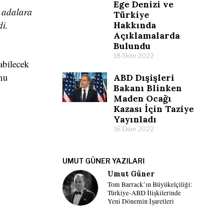
Ege Denizi ve
 adalara
Türkiye
di.
Hakkında
Açıklamalarda
Bulundu
18 Ekim 2022
abilecek
nu
ABD Dışişleri
Bakanı Blinken
Maden Ocağı
Kazası İçin Taziye
Yayınladı
16 Ekim 2022
UMUT GÜNER YAZILARI
Umut Güner
Tom Barrack’ın Büyükelçiliği:
Türkiye-ABD İlişkilerinde
Yeni Dönemin İşaretleri