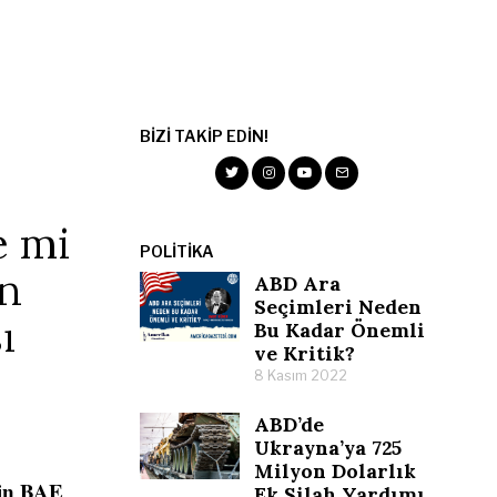
BIZI TAKIP EDIN!
e mi
POLITIKA
an
ABD Ara
Seçimleri Neden
ı
Bu Kadar Önemli
ve Kritik?
8 Kasım 2022
ABD’de
Ukrayna’ya 725
Milyon Dolarlık
çin BAE
Ek Silah Yardımı