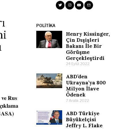
ı
POLITIKA
mi
Henry Kissinger,
Çin Dışişleri
ı
Bakanı İle Bir
Görüşme
Gerçekleştirdi
24 Eylül 2022
ABD’den
Ukrayna’ya 800
Milyon İlave
Ödenek
 ve Rus
7 Aralık 2022
açıklama
(GASA)
ABD Türkiye
Büyükelçisi
Jeffry L. Flake