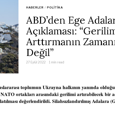
HABERLER
/
POLITIKA
ABD’den Ege Adalar
Açıklaması: “Gerili
Arttırmanın Zaman
Değil”
27 Eylül 2022
1 min read
uslararası toplumun Ukrayna halkının yanında olduğu
i NATO ortakları arasındaki gerilimi artırabilecek bir 
latılması değerlendirildi. Silahsızlandırılmış Adalara 