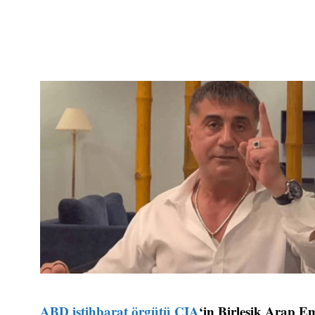
ABD istihbarat örgütü CIA
‘in Birleşik Arap E