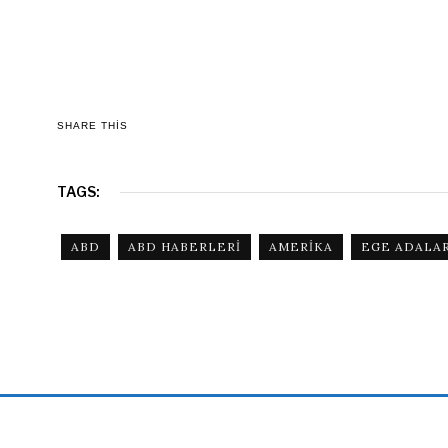
SHARE THIS
TAGS:
ABD
ABD HABERLERI
AMERIKA
EGE ADALAR