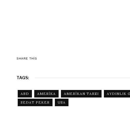
SHARE THIS
TAGS:
ABD
AMERIKA
AMERIKAN TARZI
AYDINLIK 
SEDAT PEKER
USA