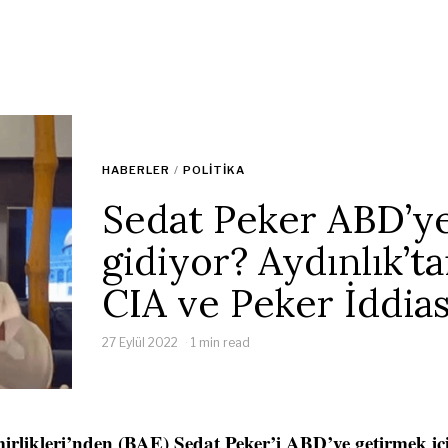
HABERLER
/
POLITIKA
Sedat Peker ABD’y
gidiyor? Aydınlık’t
CIA ve Peker İddias
27 Eylül 2022
1 min read
mirlikleri’nden (BAE) Sedat Peker’i ABD’ye getirmek i