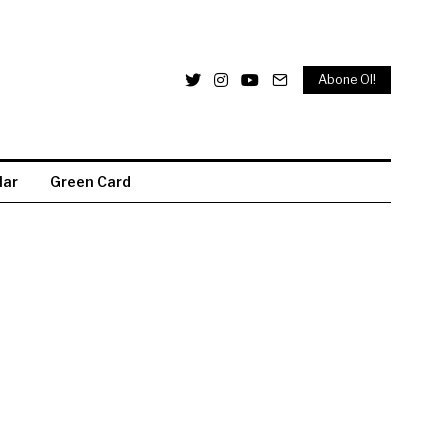
Abone Ol!
lar
Green Card