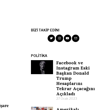
BIZI TAKIP EDIN!
POLITIKA
Facebook ve
Instagram Eski
Başkan Donald
Trump
Hesaplarını
Tekrar Açacağını
Açıkladı
27 Ocak 2023
işare
Amerikalı