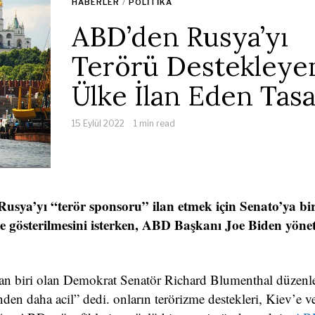
HABERLER
/
POLITIKA
ABD’den Rusya’yı
Terörü Destekleye
Ülke İlan Eden Tasa
15 Eylül 2022
1 min read
sya’yı “terör sponsoru” ilan etmek için Senato’ya bi
de gösterilmesini isterken, ABD Başkanı Joe Biden yön
dan biri olan Demokrat Senatör Richard Blumenthal düzenle
den daha acil” dedi. onların terörizme destekleri, Kiev’e 