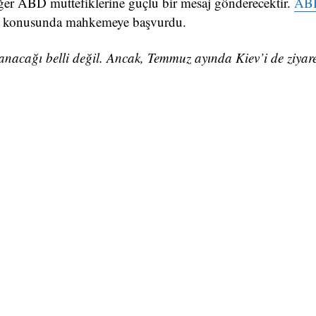
iğer ABD müttefiklerine güçlü bir mesaj gönderecektir.
AB
ırma konusunda mahkemeye başvurdu.
acağı belli değil. Ancak, Temmuz ayında Kiev’i de ziyare