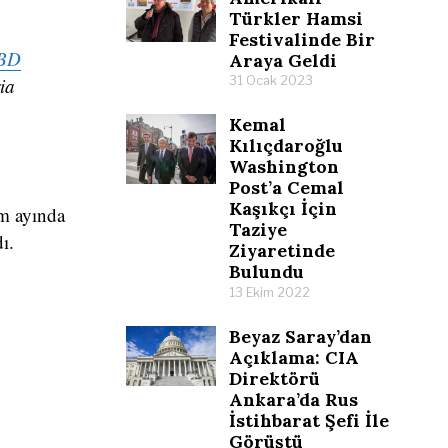
Türkler Hamsi
Festivalinde Bir
BD
Araya Geldi
ia
31 Ocak 2023
Kemal
Kılıçdaroğlu
Washington
Post’a Cemal
Kaşıkçı İçin
m ayında
Taziye
ı.
Ziyaretinde
Bulundu
13 Ekim 2022
Beyaz Saray’dan
Açıklama: CIA
Direktörü
Ankara’da Rus
İstihbarat Şefi İle
Görüştü