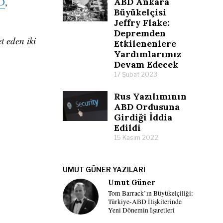
D
,
ABD Ankara
Büyükelçisi
Jeffry Flake:
Depremden
t eden iki
Etkilenenlere
Yardımlarımız
Devam Edecek
17 Şubat 2023
Rus Yazılımının
ABD Ordusuna
Girdiği İddia
Edildi
15 Kasım 2022
UMUT GÜNER YAZILARI
Umut Güner
Tom Barrack’ın Büyükelçiliği:
Türkiye-ABD İlişkilerinde
Yeni Dönemin İşaretleri