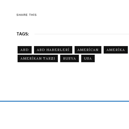
SHARE THIS
TAGS:
ABD
ABD HABERLERI
AMERICAN
AMERIKA
AMERIKAN TARZI
RUSYA
USA