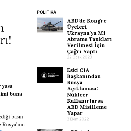
POLITIKA
ABD’de Kongre
n
Üyeleri
Ukrayna’ya M1
rı!
Abrams Tankları
Verilmesi İçin
Çağrı Yaptı
22 Ocak 2023
Eski CIA
Başkanından
Rusya
r yasa
Açıklaması:
etimi buna
Nükleer
Kullanırlarsa
ABD Misilleme
Yapar
diği basın
3 Ekim 2022
ve Rusya’nın