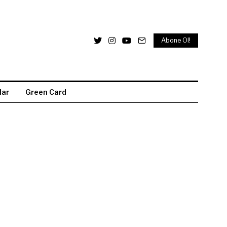
Abone Ol!
lar
Green Card