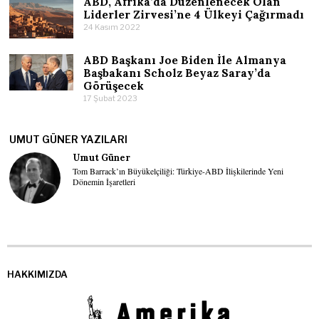
ABD, Afrika’da Düzenlenecek Olan
Liderler Zirvesi’ne 4 Ülkeyi Çağırmadı
24 Kasım 2022
ABD Başkanı Joe Biden İle Almanya
Başbakanı Scholz Beyaz Saray’da
Görüşecek
17 Şubat 2023
UMUT GÜNER YAZILARI
Umut Güner
Tom Barrack’ın Büyükelçiliği: Türkiye-ABD İlişkilerinde Yeni
Dönemin İşaretleri
HAKKIMIZDA