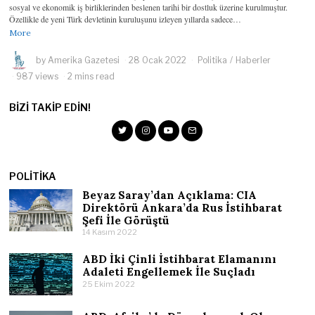
sosyal ve ekonomik iş birliklerinden beslenen tarihi bir dostluk üzerine kurulmuştur.
Özellikle de yeni Türk devletinin kuruluşunu izleyen yıllarda sadece…
More
by
Amerika Gazetesi
28 Ocak 2022
Politika
/
Haberler
987 views
2 mins read
BIZI TAKIP EDIN!
POLITIKA
Beyaz Saray’dan Açıklama: CIA
Direktörü Ankara’da Rus İstihbarat
Şefi İle Görüştü
14 Kasım 2022
ABD İki Çinli İstihbarat Elamanını
Adaleti Engellemek İle Suçladı
25 Ekim 2022