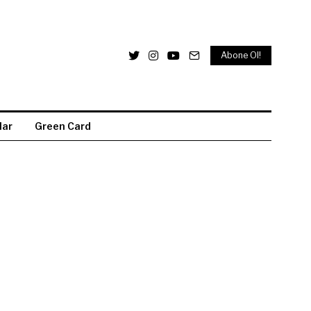
Abone Ol!
lar
Green Card