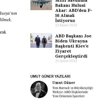
Milli Savunma
Bakanı Hulusi
Akar: ABD’den F-
Rusya’nın
16 Almak
dilmek.
İstiyoruz
22 Kasım 2022
arak
ABD Başkanı Joe
Biden Ukrayna
Başkenti Kiev’e
Ziyaret
Gerçekleştirdi
20 Şubat 2023
UMUT GÜNER YAZILARI
Umut Güner
Tom Barrack’ın Büyükelçiliği:
Türkiye-ABD İlişkilerinde
Yeni Dönemin İşaretleri