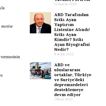
11 Haziran 2025
kla
ABD Tarafından
Sıtkı Ayan
Yaptırım
n motive
Listesine Alındı!
Sıtkı Ayan
Kimdir? Sıtkı
Ayan Biyografisi
Nedir?
8 Aralık 2022
i vermesinin
ABD ve
uluslararası
ortaklar, Türkiye
ve
ve Suriye’deki
depremzedeleri
desteklemeye
devm ediyor
1 Nisan 2023