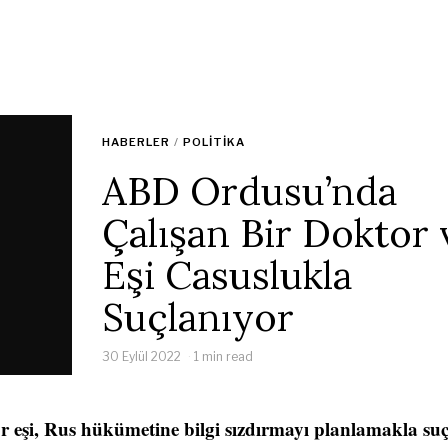
HABERLER
/
POLITIKA
ABD Ordusu’nda
Çalışan Bir Doktor 
Eşi Casuslukla
Suçlanıyor
30 Eylül 2022
1 min read
 eşi, Rus hükümetine bilgi sızdırmayı planlamakla suç