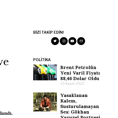
BIZI TAKIP EDIN!
ve
POLITIKA
Brent Petrolün
Yeni Varil Fiyatı
88,46 Dolar Oldu
23 Kasım 2022
Yasaklanan
Kalem,
Susturulamayan
Ses: Gökhan
landı.
Yavuzel Portresi