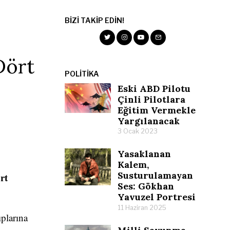
BIZI TAKIP EDIN!
Dört
POLITIKA
Eski ABD Pilotu
Çinli Pilotlara
Eğitim Vermekle
Yargılanacak
3 Ocak 2023
Yasaklanan
Kalem,
Susturulamayan
rt
Ses: Gökhan
Yavuzel Portresi
11 Haziran 2025
ıplarına