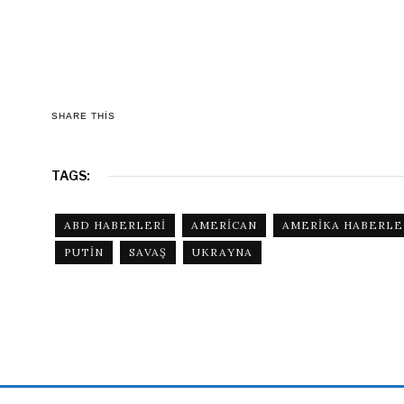
SHARE THIS
TAGS:
ABD HABERLERI
AMERICAN
AMERIKA HABERLE
PUTIN
SAVAŞ
UKRAYNA