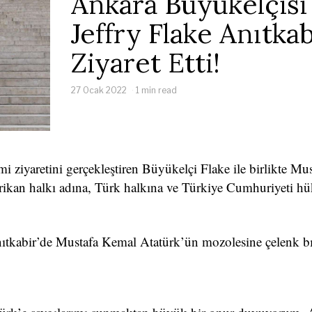
Ankara Büyükelçisi
Jeffry Flake Anıtkab
Ziyaret Etti!
27 Ocak 2022
1 min read
i ziyaretini gerçekleştiren Büyükelçi Flake ile birlikte M
rikan halkı adına, Türk halkına ve Türkiye Cumhuriyeti h
ıtkabir’de Mustafa Kemal Atatürk’ün mozolesine çelenk bı