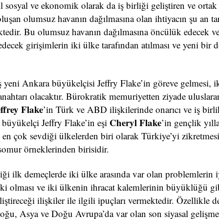
l sosyal ve ekonomik olarak da iş birliği geliştiren ve ortak 
a oluşan olumsuz havanın dağılmasına olan ihtiyacın şu an tar
ktedir. Bu olumsuz havanın dağılmasına öncülük edecek ve
s edecek girişimlerin iki ülke tarafından atılması ve yeni bir
 yeni Ankara büyükelçisi Jeffry Flake’in göreve gelmesi, i
ahtarı olacaktır. Bürokratik memuriyetten ziyade uluslararas
ffrey Flake
’in Türk ve ABD ilişkilerinde onarıcı ve iş birli
Cheryl Flake
e büyükelçi Jeffry Flake’in eşi
’in gençlik yıll
 en çok sevdiği ülkelerden biri olarak Türkiye’yi zikretmes
somur örneklerinden birisidir.
i ilk demeçlerde iki ülke arasında var olan problemlerin iy
ki olması ve iki ülkenin ihracat kalemlerinin büyüklüğü gi
tireceği ilişkiler ile ilgili ipuçları vermektedir. Özellikle d
ğu, Asya ve Doğu Avrupa’da var olan son siyasal gelişme