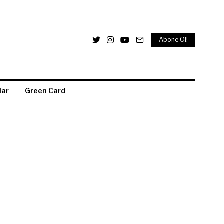
Abone Ol!
lar
Green Card