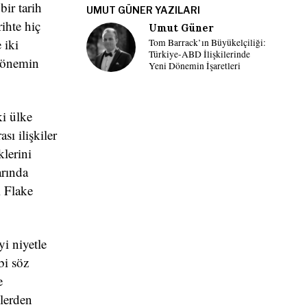
bir tarih
UMUT GÜNER YAZILARI
ihte hiç
Umut Güner
 iki
Tom Barrack’ın Büyükelçiliği:
Türkiye-ABD İlişkilerinde
 dönemin
Yeni Dönemin İşaretleri
ki ülke
ı ilişkiler
klerini
arında
i Flake
i niyetle
bi söz
e
lerden