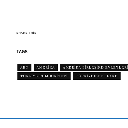
SHARE THIS
TAGS:
ABD
AMERIKA
AMERIKA BIRLEŞIKD EVLETLER
TÜRKIYE CUMHURIYETI
TÜRKIYEJEFF FLAKE