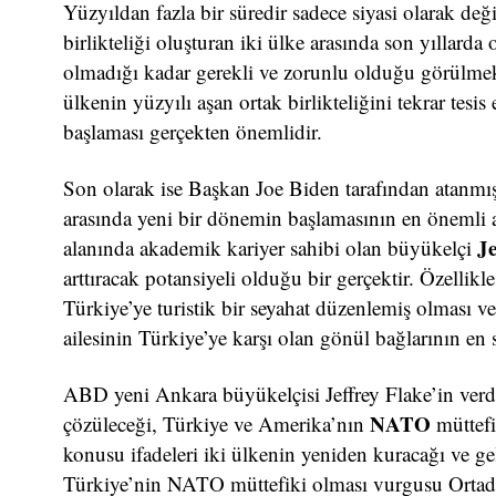
Yüzyıldan fazla bir süredir sadece siyasi olarak deği
birlikteliği oluşturan iki ülke arasında son yıllard
olmadığı kadar gerekli ve zorunlu olduğu görülme
ülkenin yüzyılı aşan ortak birlikteliğini tekrar tesi
başlaması gerçekten önemlidir.
Son olarak ise Başkan Joe Biden tarafından atanmış
arasında yeni bir dönemin başlamasının en önemli an
Je
alanında akademik kariyer sahibi olan büyükelçi
arttıracak potansiyeli olduğu bir gerçektir. Özellikl
Türkiye’ye turistik bir seyahat düzenlemiş olması ve
ailesinin Türkiye’ye karşı olan gönül bağlarının en 
ABD yeni Ankara büyükelçisi Jeffrey Flake’in verdiğ
NATO
çözüleceği, Türkiye ve Amerika’nın
müttefi
konusu ifadeleri iki ülkenin yeniden kuracağı ve geliş
Türkiye’nin NATO müttefiki olması vurgusu Ortado