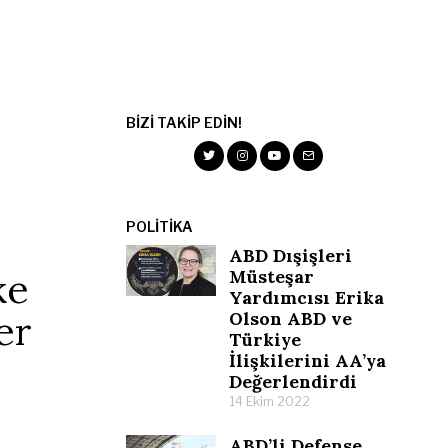
BIZI TAKIP EDIN!
POLITIKA
ABD Dışişleri
ke
Müsteşar
Yardımcısı Erika
er
Olson ABD ve
Türkiye
İlişkilerini AA’ya
Değerlendirdi
14 Ekim 2022
ABD’li Defense