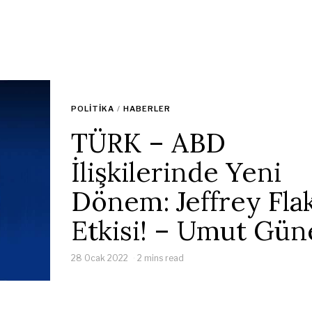
POLITIKA
/
HABERLER
TÜRK – ABD
İlişkilerinde Yeni
Dönem: Jeffrey Fla
Etkisi! – Umut Gün
28 Ocak 2022
2 mins read