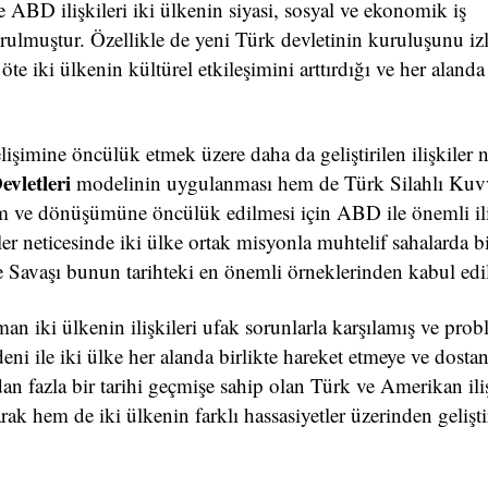
 ABD ilişkileri iki ülkenin siyasi, sosyal ve ekonomik iş
kurulmuştur. Özellikle de yeni Türk devletinin kuruluşunu iz
öte iki ülkenin kültürel etkileşimini arttırdığı ve her alanda 
işimine öncülük etmek üzere daha da geliştirilen ilişkiler n
vletleri
modelinin uygulanması hem de Türk Silahlı Kuvv
m ve dönüşümüne öncülük edilmesi için ABD ile önemli ili
r neticesinde iki ülke ortak misyonla muhtelif sahalarda bi
re Savaşı bunun tarihteki en önemli örneklerinden kabul edil
an iki ülkenin ilişkileri ufak sorunlarla karşılamış ve pro
eni ile iki ülke her alanda birlikte hareket etmeye ve dostane
n fazla bir tarihi geçmişe sahip olan Türk ve Amerikan iliş
arak hem de iki ülkenin farklı hassasiyetler üzerinden gelişti