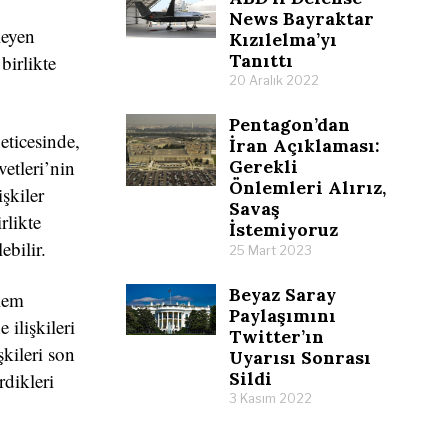
News Bayraktar
leyen
Kızılelma’yı
Tanıttı
birlikte
20 Aralık 2022
Pentagon’dan
eticesinde,
İran Açıklaması:
etleri’nin
Gerekli
Önlemleri Alırız,
şkiler
Savaş
rlikte
İstemiyoruz
ebilir.
25 Mart 2023
Beyaz Saray
blem
Paylaşımını
 ilişkileri
Twitter’ın
kileri son
Uyarısı Sonrası
Sildi
rdikleri
3 Kasım 2022