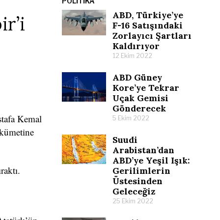
POLITIKA
ABD, Türkiye’ye
ir’i
F-16 Satışındaki
Zorlayıcı Şartları
Kaldırıyor
12 Ekim 2022
ABD Güney
Kore’ye Tekrar
Uçak Gemisi
Gönderecek
ustafa Kemal
5 Ekim 2022
ükümetine
Suudi
Arabistan’dan
ABD’ye Yeşil Işık:
raktı.
Gerilimlerin
Üstesinden
Geleceğiz
25 Ekim 2022