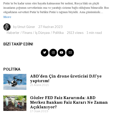
Putin‘in bu kadar uzun süre hayatta kalmasının bir nedeni, Rusya’daki en güçlü
insanların çoğunun servetlerinin ona ve yarattığı sisteme bağlı olduğunu bilmesidir. Rus
oligarkların servetleri Putin’le birlikte Putin’e rağmen büyüdü. Ama günümüzde…
More
by
Umut Güner
27 Haziran 2023
Haberler
/
Finans
/
İş Dünyası
/
Politika
2613 views
1 min read
BIZI TAKIP EDIN!
POLITIKA
ABD’den Çin drone üreticisi DJI’ye
yaptırım!
21 Aralık 2021
Gözler FED Faiz Kararında: ABD
Merkez Bankası Faiz Kararı Ne Zaman
Açıklanıyor?
17 Ocak 2023