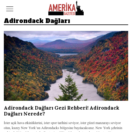
Adirondack Dağları
Adirondack Dağları Gezi Rehberi! Adirondack
Dağları Nerede?
İster açık hava etkinliklerini, ister spor tarihini seviyor, ister güzel manzarayı seviyor
olun, kuzey New York’un Adirondacks bölgesine bayılacaksınız. New York şehrinin