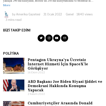
yaklaşık 290 mil kuzeyinde, Boston’un 250 mil kuzeybatısında ve Montreal’in…
More
by
Amerika Gazetesi
31 Ocak 2022
Genel
1840 views
3 mins read
BIZI TAKIP EDIN!
POLITIKA
Pentagon Ukrayna’ya Ücretsiz
İnternet Hizmeti İçin SpaceX’le
Görüşüyor
16 Ekim 2022
ABD Başkanı Joe Biden Siyasi Şiddet ve
Demokrasi Hakkında Konuşma
Yapacak
2 Kasım 2022
Cumhuriyetçiler Arasında Donald