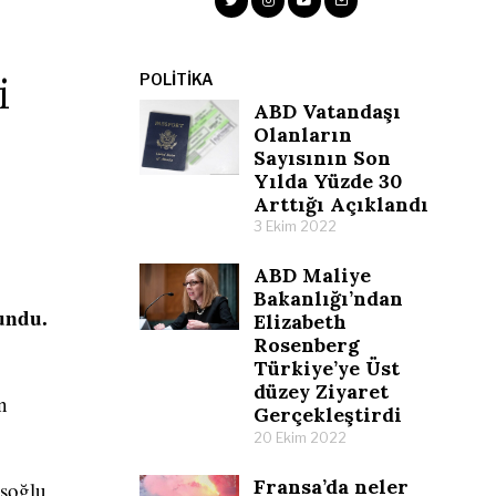
i
POLITIKA
ABD Vatandaşı
Olanların
Sayısının Son
Yılda Yüzde 30
Arttığı Açıklandı
3 Ekim 2022
ABD Maliye
Bakanlığı’ndan
undu.
Elizabeth
Rosenberg
Türkiye’ye Üst
düzey Ziyaret
n
Gerçekleştirdi
20 Ekim 2022
Fransa’da neler
şoğlu,