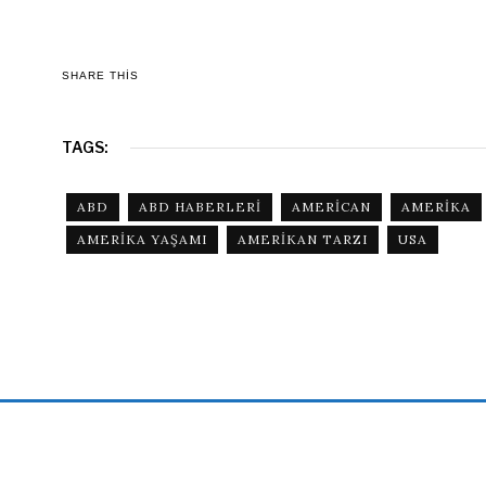
SHARE THIS
TAGS:
ABD
ABD HABERLERI
AMERICAN
AMERIKA
AMERIKA YAŞAMI
AMERIKAN TARZI
USA