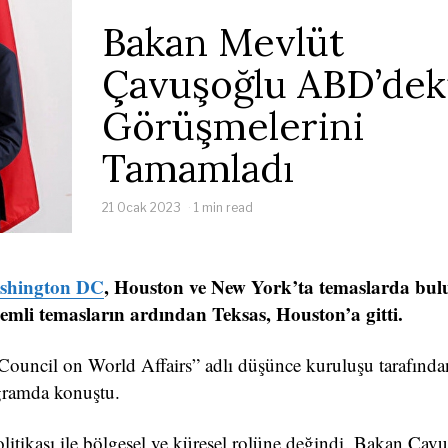
Bakan Mevlüt
Çavuşoğlu ABD’dek
Görüşmelerini
Tamamladı
21 Ocak 2023
1 min read
shington DC
, Houston ve New York’ta temaslarda bul
li temasların ardından Teksas, Houston’a gitti.
Council on World Affairs” adlı düşünce kuruluşu tarafında
ogramda konuştu.
tikası ile bölgesel ve küresel rolüne değindi. Bakan Çavu