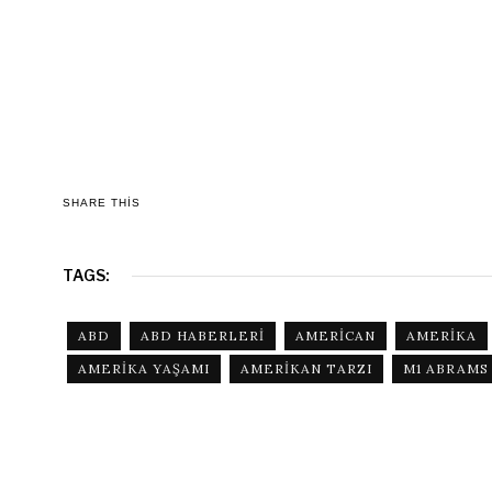
SHARE THIS
TAGS:
ABD
ABD HABERLERI
AMERICAN
AMERIKA
AMERIKA YAŞAMI
AMERIKAN TARZI
M1 ABRAMS