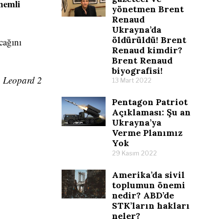
önemli
yönetmen Brent
Renaud
Ukrayna’da
öldürüldü! Brent
cağını
Renaud kimdir?
Brent Renaud
biyografisi!
a Leopard 2
13 Mart 2022
Pentagon Patriot
Açıklaması: Şu an
Ukrayna’ya
Verme Planımız
Yok
29 Kasım 2022
Amerika’da sivil
toplumun önemi
nedir? ABD’de
STK’ların hakları
neler?