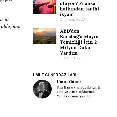
oluyor? Fransa
halkından tarihi
isyan!
e ile
2 Temmuz 2023
le olduğunu
ABD’den
Karabağ’a Mayın
Temizliği İçin 2
Milyon Dolar
Yardım
13 Eylül 2022
UMUT GÜNER YAZILARI
Umut Güner
Tom Barrack’ın Büyükelçiliği:
Türkiye-ABD İlişkilerinde
Yeni Dönemin İşaretleri