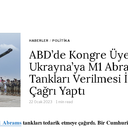
HABERLER
/
POLITIKA
ABD’de Kongre Üye
Ukrayna’ya M1 Abr
Tankları Verilmesi 
Çağrı Yaptı
22 Ocak 2023
1 min read
 Abrams
tankları tedarik etmeye çağırdı. Bir Cumhuri