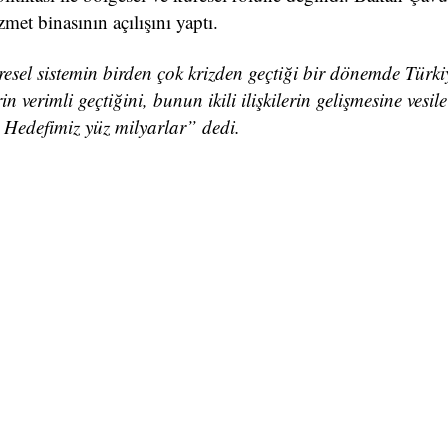
t binasının açılışını yaptı.
esel sistemin birden çok krizden geçtiği bir dönemde Türkiy
 verimli geçtiğini, bunun ikili ilişkilerin gelişmesine vesi
ı. Hedefimiz yüz milyarlar” dedi.