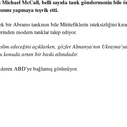
anı Michael McCall, belli sayıda tank göndermenin bile 
nısını yapmaya teşvik etti.
k bir Abrams tankının bile Müttefiklerin isteksizliğini kıra
klerinden modern tanklar talep ediyor.
teslim edeceğini açıklarken, gözler Almanya’nın Ukrayna’y
bu konuda artan bir baskı altındadır.
önderen ABD’ye bağlamış görünüyor.