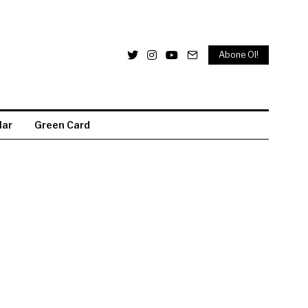
Abone Ol!
lar
Green Card