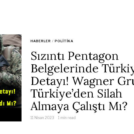
HABERLER
/
POLITIKA
Sızıntı Pentagon
Belgelerinde Türki
Detayı! Wagner Gr
Türkiye’den Silah
Almaya Çalıştı Mı?
11 Nisan 2023
1 min read