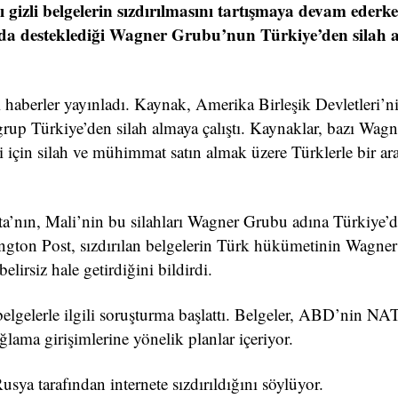
zli belgelerin sızdırılmasını tartışmaya devam ederke
da desteklediği Wagner Grubu’nun Türkiye’den silah 
i haberler yayınladı. Kaynak, Amerika Birleşik Devletleri’
grup Türkiye’den silah almaya çalıştı. Kaynaklar, bazı Wagn
i için silah ve mühimmat satın almak üzere Türklerle bir ar
a’nın, Mali’nin bu silahları Wagner Grubu adına Türkiye’
ington Post, sızdırılan belgelerin Türk hükümetinin Wagner
irsiz hale getirdiğini bildirdi.
belgelerle ilgili soruşturma başlattı. Belgeler, ABD’nin N
ğlama girişimlerine yönelik planlar içeriyor.
Rusya tarafından internete sızdırıldığını söylüyor.