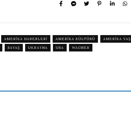
AMERIKA HABERLERI
AMERIKA KÜLTÜRÜ
AMERIKA YAŞ
SAVAŞ
UKRAYNA
USA
WAGNER