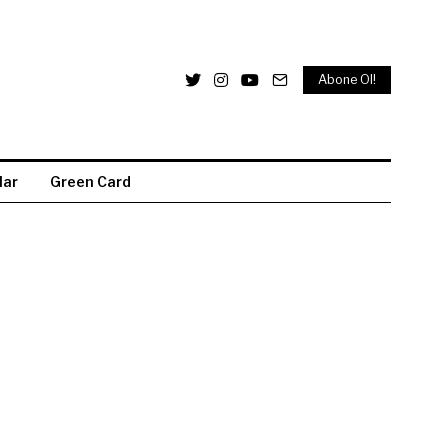
Abone Ol!
lar
Green Card