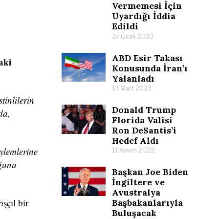
Vermemesi İçin
Uyardığı İddia
Edildi
27 Ocak 2023
ABD Esir Takası
aki
Konusunda İran’ı
Yalanladı
13 Mart 2023
tinlilerin
Donald Trump
da,
Florida Valisi
Ron DeSantis’i
Hedef Aldı
eylemlerine
11 Kasım 2022
uğunu
Başkan Joe Biden
İngiltere ve
Avustralya
şçıl bir
Başbakanlarıyla
Buluşacak