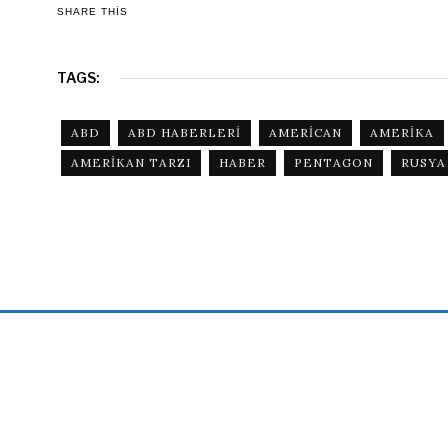
SHARE THIS
TAGS:
ABD
ABD HABERLERI
AMERICAN
AMERIKA
AMERIKAN TARZI
HABER
PENTAGON
RUSYA