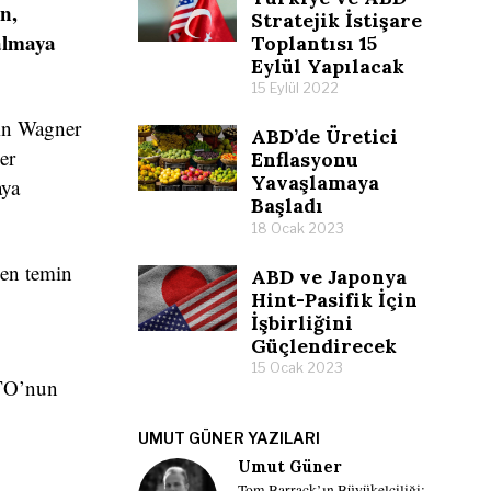
n,
Stratejik İstişare
almaya
Toplantısı 15
Eylül Yapılacak
15 Eylül 2022
nin Wagner
ABD’de Üretici
er
Enflasyonu
Yavaşlamaya
aya
Başladı
18 Ocak 2023
den temin
ABD ve Japonya
Hint-Pasifik İçin
İşbirliğini
Güçlendirecek
15 Ocak 2023
ATO’nun
UMUT GÜNER YAZILARI
Umut Güner
Tom Barrack’ın Büyükelçiliği: