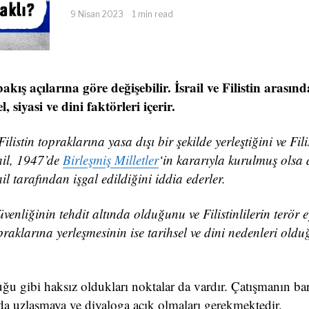
9 Nisan 2023
1 min read
kış açılarına göre değişebilir. İsrail ve Filistin arasınd
 siyasi ve dini faktörleri içerir.
listin topraklarına yasa dışı bir şekilde yerleştiğini ve Filis
rail, 1947’de
Birleşmiş Milletler
‘in kararıyla kurulmuş olsa 
ail tarafından işgal edildiğini iddia ederler.
üvenliğinin tehdit altında olduğunu ve Filistinlilerin terör 
topraklarına yerleşmesinin ise tarihsel ve dini nedenleri old
ğu gibi haksız oldukları noktalar da vardır. Çatışmanın barı
 da uzlaşmaya ve diyaloga açık olmaları gerekmektedir.