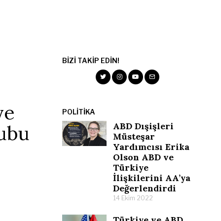
BIZI TAKIP EDIN!
ye
POLITIKA
ABD Dışişleri
ubu
Müsteşar
Yardımcısı Erika
Olson ABD ve
Türkiye
İlişkilerini AA’ya
Değerlendirdi
14 Ekim 2022
Türkiye ve ABD