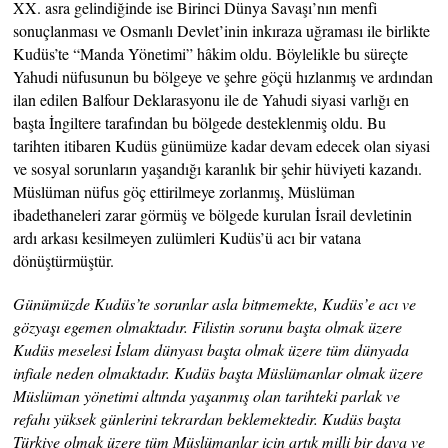
XX. asra gelindiğinde ise Birinci Dünya Savaşı’nın menfi
sonuçlanması ve Osmanlı Devlet’inin inkıraza uğraması ile birlikte
Kudüs’te “Manda Yönetimi” hâkim oldu. Böylelikle bu süreçte
Yahudi nüfusunun bu bölgeye ve şehre göçü hızlanmış ve ardından
ilan edilen Balfour Deklarasyonu ile de Yahudi siyasi varlığı en
başta İngiltere tarafından bu bölgede desteklenmiş oldu. Bu
tarihten itibaren Kudüs günümüze kadar devam edecek olan siyasi
ve sosyal sorunların yaşandığı karanlık bir şehir hüviyeti kazandı.
Müslüman nüfus göç ettirilmeye zorlanmış, Müslüman
ibadethaneleri zarar görmüş ve bölgede kurulan İsrail devletinin
ardı arkası kesilmeyen zulümleri Kudüs’ü acı bir vatana
dönüştürmüştür.
Günümüzde Kudüs’te sorunlar asla bitmemekte, Kudüs’e acı ve
gözyaşı egemen olmaktadır. Filistin sorunu başta olmak üzere
Kudüs meselesi İslam dünyası başta olmak üzere tüm dünyada
infiale neden olmaktadır. Kudüs başta Müslümanlar olmak üzere
Müslüman yönetimi altında yaşanmış olan tarihteki parlak ve
refahı yüksek günlerini tekrardan beklemektedir. Kudüs başta
Türkiye olmak üzere tüm Müslümanlar için artık milli bir dava ve