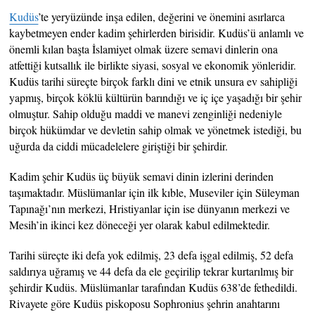
Kudüs
’te yeryüzünde inşa edilen, değerini ve önemini asırlarca
kaybetmeyen ender kadim şehirlerden birisidir. Kudüs’ü anlamlı ve
önemli kılan başta İslamiyet olmak üzere semavi dinlerin ona
atfettiği kutsallık ile birlikte siyasi, sosyal ve ekonomik yönleridir.
Kudüs tarihi süreçte birçok farklı dini ve etnik unsura ev sahipliği
yapmış, birçok köklü kültürün barındığı ve iç içe yaşadığı bir şehir
olmuştur. Sahip olduğu maddi ve manevi zenginliği nedeniyle
birçok hükümdar ve devletin sahip olmak ve yönetmek istediği, bu
uğurda da ciddi mücadelelere giriştiği bir şehirdir.
Kadim şehir Kudüs üç büyük semavi dinin izlerini derinden
taşımaktadır. Müslümanlar için ilk kıble, Museviler için Süleyman
Tapınağı’nın merkezi, Hristiyanlar için ise dünyanın merkezi ve
Mesih’in ikinci kez döneceği yer olarak kabul edilmektedir.
Tarihi süreçte iki defa yok edilmiş, 23 defa işgal edilmiş, 52 defa
saldırıya uğramış ve 44 defa da ele geçirilip tekrar kurtarılmış bir
şehirdir Kudüs. Müslümanlar tarafından Kudüs 638’de fethedildi.
Rivayete göre Kudüs piskoposu Sophronius şehrin anahtarını