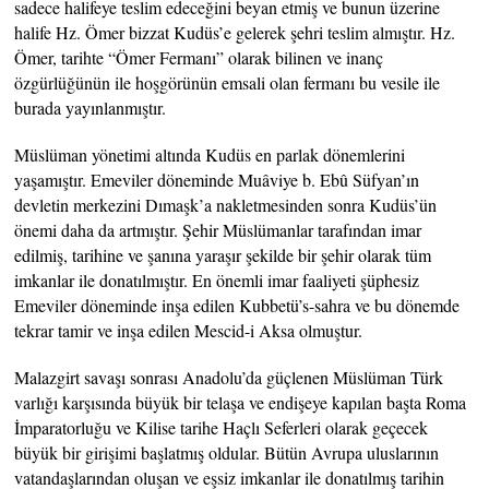
sadece halifeye teslim edeceğini beyan etmiş ve bunun üzerine
halife Hz. Ömer bizzat Kudüs’e gelerek şehri teslim almıştır. Hz.
Ömer, tarihte “Ömer Fermanı” olarak bilinen ve inanç
özgürlüğünün ile hoşgörünün emsali olan fermanı bu vesile ile
burada yayınlanmıştır.
Müslüman yönetimi altında Kudüs en parlak dönemlerini
yaşamıştır. Emeviler döneminde Muâviye b. Ebû Süfyan’ın
devletin merkezini Dımaşk’a nakletmesinden sonra Kudüs’ün
önemi daha da artmıştır. Şehir Müslümanlar tarafından imar
edilmiş, tarihine ve şanına yaraşır şekilde bir şehir olarak tüm
imkanlar ile donatılmıştır. En önemli imar faaliyeti şüphesiz
Emeviler döneminde inşa edilen Kubbetü’s-sahra ve bu dönemde
tekrar tamir ve inşa edilen Mescid-i Aksa olmuştur.
Malazgirt savaşı sonrası Anadolu’da güçlenen Müslüman Türk
varlığı karşısında büyük bir telaşa ve endişeye kapılan başta Roma
İmparatorluğu ve Kilise tarihe Haçlı Seferleri olarak geçecek
büyük bir girişimi başlatmış oldular. Bütün Avrupa uluslarının
vatandaşlarından oluşan ve eşsiz imkanlar ile donatılmış tarihin