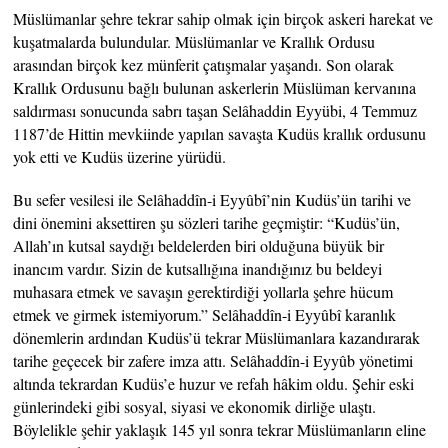
Müslümanlar şehre tekrar sahip olmak için birçok askeri harekat ve
kuşatmalarda bulundular. Müslümanlar ve Krallık Ordusu
arasından birçok kez münferit çatışmalar yaşandı. Son olarak
Krallık Ordusunu bağlı bulunan askerlerin Müslüman kervanına
saldırması sonucunda sabrı taşan Selâhaddin Eyyübi, 4 Temmuz
1187’de Hittin mevkiinde yapılan savaşta Kudüs krallık ordusunu
yok etti ve Kudüs üzerine yürüdü.
Bu sefer vesilesi ile Selâhaddîn-i Eyyûbî’nin Kudüs’ün tarihi ve
dini önemini aksettiren şu sözleri tarihe geçmiştir: “Kudüs’ün,
Allah’ın kutsal saydığı beldelerden biri olduğuna büyük bir
inancım vardır. Sizin de kutsallığına inandığınız bu beldeyi
muhasara etmek ve savaşın gerektirdiği yollarla şehre hücum
etmek ve girmek istemiyorum.” Selâhaddîn-i Eyyûbî karanlık
dönemlerin ardından Kudüs’ü tekrar Müslümanlara kazandırarak
tarihe geçecek bir zafere imza attı. Selâhaddîn-i Eyyûb yönetimi
altında tekrardan Kudüs’e huzur ve refah hâkim oldu. Şehir eski
günlerindeki gibi sosyal, siyasi ve ekonomik dirliğe ulaştı.
Böylelikle şehir yaklaşık 145 yıl sonra tekrar Müslümanların eline