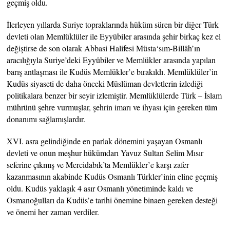
geçmiş oldu.
İlerleyen yıllarda Suriye topraklarında hüküm süren bir diğer Türk
devleti olan Memlüklüler ile Eyyübiler arasında şehir birkaç kez el
değiştirse de son olarak Abbasi Halifesi Müsta‘sım-Billâh’ın
aracılığıyla Suriye’deki Eyyûbiler ve Memlükler arasında yapılan
barış antlaşması ile Kudüs Memlükler’e bırakıldı. Memlüklüler’in
Kudüs siyaseti de daha önceki Müslüman devletlerin izlediği
politikalara benzer bir seyir izlemiştir. Memlüklülerde Türk – İslam
mührünü şehre vurmuşlar, şehrin imarı ve ihyası için gereken tüm
donanımı sağlamışlardır.
XVI. asra gelindiğinde en parlak dönemini yaşayan Osmanlı
devleti ve onun meşhur hükümdarı Yavuz Sultan Selim Mısır
seferine çıkmış ve Mercidabık’ta Memlükler’e karşı zafer
kazanmasının akabinde Kudüs Osmanlı Türkler’inin eline geçmiş
oldu. Kudüs yaklaşık 4 asır Osmanlı yönetiminde kaldı ve
Osmanoğulları da Kudüs’e tarihi önemine binaen gereken desteği
ve önemi her zaman verdiler.