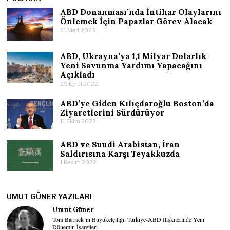
ABD Donanması’nda İntihar Olaylarını
Önlemek İçin Papazlar Görev Alacak
31 Mart 2023
ABD, Ukrayna’ya 1,1 Milyar Dolarlık
Yeni Savunma Yardımı Yapacağını
Açıkladı
29 Eylül 2022
ABD’ye Giden Kılıçdaroğlu Boston’da
Ziyaretlerini Sürdürüyor
11 Ekim 2022
ABD ve Suudi Arabistan, İran
Saldırısına Karşı Teyakkuzda
1 Kasım 2022
UMUT GÜNER YAZILARI
Umut Güner
Tom Barrack’ın Büyükelçiliği: Türkiye-ABD İlişkilerinde Yeni
Dönemin İşaretleri