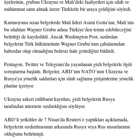
üyelerinin, grubun Ukrayna ve Mali’deki faaliyetleri için silah ve
mühimmat satın almak üzere Türklerle bir araya geldiğini söyledi.
Kamuoyuna sızan belgelerde Mali lideri Asimi Goita’nın, Mali’nin
bu silahları Wagner Grubu adına Türkiye’den temin edebileceğini
belirttiği de kaydedildi. Ancak Washington Post, sızdırılan
belgelerin Türk hükümetinin Wagner Grubu’nun çabalarından
haberdar olup olmadığını belirsiz hale getirdiğini bildirdi.
Pentagon, Twitter ve Telegram’da yayınlanan gizli belgelerle ilgili
soruşturma başlattı. Belgeler, ABD’nin NATO’nun Ukrayna ve
Rusya’ya yönelik saldırıları için silah sağlama girişimlerine yönelik
planlar içeriyor.
Ukrayna askeri istihbarat kayıtları, gizli belgelerin Rusya
tarafından internete sızdırıldığını söylüyor.
ABD’li yetkililer de 7 Nisan’da Reuters’e yaptıkları açıklamada,
belgelerin sızdırılmasının arkasında Rusya veya Rus unsurlarının
olduğunu belirtmişti.