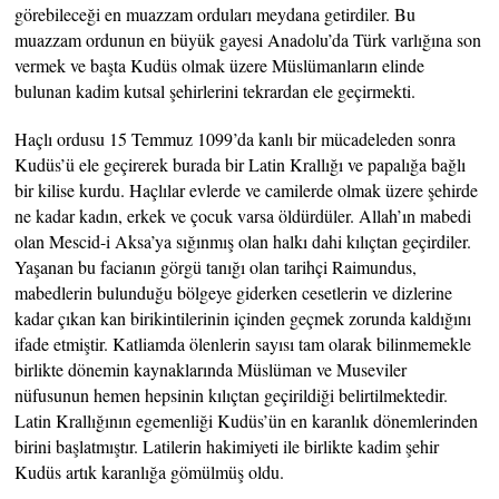
görebileceği en muazzam orduları meydana getirdiler. Bu
muazzam ordunun en büyük gayesi Anadolu’da Türk varlığına son
vermek ve başta Kudüs olmak üzere Müslümanların elinde
bulunan kadim kutsal şehirlerini tekrardan ele geçirmekti.
Haçlı ordusu 15 Temmuz 1099’da kanlı bir mücadeleden sonra
Kudüs’ü ele geçirerek burada bir Latin Krallığı ve papalığa bağlı
bir kilise kurdu. Haçlılar evlerde ve camilerde olmak üzere şehirde
ne kadar kadın, erkek ve çocuk varsa öldürdüler. Allah’ın mabedi
olan Mescid-i Aksa’ya sığınmış olan halkı dahi kılıçtan geçirdiler.
Yaşanan bu facianın görgü tanığı olan tarihçi Raimundus,
mabedlerin bulunduğu bölgeye giderken cesetlerin ve dizlerine
kadar çıkan kan birikintilerinin içinden geçmek zorunda kaldığını
ifade etmiştir. Katliamda ölenlerin sayısı tam olarak bilinmemekle
birlikte dönemin kaynaklarında Müslüman ve Museviler
nüfusunun hemen hepsinin kılıçtan geçirildiği belirtilmektedir.
Latin Krallığının egemenliği Kudüs’ün en karanlık dönemlerinden
birini başlatmıştır. Latilerin hakimiyeti ile birlikte kadim şehir
Kudüs artık karanlığa gömülmüş oldu.