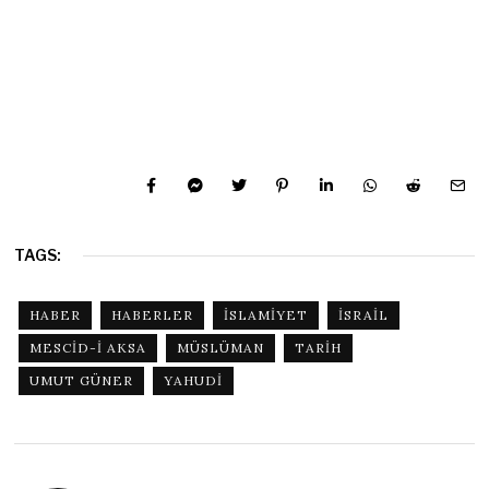
TAGS:
HABER
HABERLER
ISLAMIYET
ISRAIL
MESCID-I AKSA
MÜSLÜMAN
TARIH
UMUT GÜNER
YAHUDI