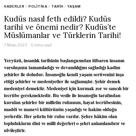
HABERLER
/
POLITIKA
/
TARIH
/
YAŞAM
Kudüs nasıl feth edildi? Kudüs
tarihi ve önemi nedir? Kudüs’te
Müslümanlar ve Türklerin Tarihi!
7 Nisan 2023
6 mins read
Yeryüzü, insanlık tarihinin başlangıcından itibaren insanın
varoluşunu tamamladığı ve devamlılığını sağladığı kadim
şehirler ile doludur. İnsanoğlu kendi yaşam serüvenini inşa
ettiği şehirler ve medeniyetler ile sağlamıştır. Şehir demek
medeniyet demektir. Medeniyet için kurmak zor ve sancılı bir
tecrübe gerekmektedir. Bu vesile ile insanoğlu tarafından
kurulan şehirler bir milletin ruhunun, hayat tecrübesinin,
maddi ve manevi kültürünün yaşadığı ve hakim olduğu
yerlerdir. Her şehrin bir ruhu vardır. Şehre hâkim olan
toplulukların dini ve milli değerleri o şehri anlamlandırır ve
ulvileştirir.