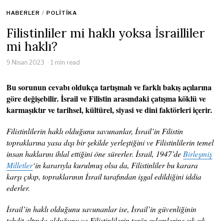
HABERLER
/
POLITIKA
Filistinliler mi haklı yoksa İsrailliler
mi haklı?
9 Nisan 2023
1 min read
Bu sorunun cevabı oldukça tartışmalı ve farklı bakış açılarına
göre değişebilir. İsrail ve Filistin arasındaki çatışma köklü ve
karmaşıktır ve tarihsel, kültürel, siyasi ve dini faktörleri içerir.
Filistinlilerin haklı olduğunu savunanlar, İsrail’in Filistin
topraklarına yasa dışı bir şekilde yerleştiğini ve Filistinlilerin temel
insan haklarını ihlal ettiğini öne sürerler. İsrail, 1947’de
Birleşmiş
Milletler
‘in kararıyla kurulmuş olsa da, Filistinliler bu karara
karşı çıkıp, topraklarının İsrail tarafından işgal edildiğini iddia
ederler.
İsrail’in haklı olduğunu savunanlar ise, İsrail’in güvenliğinin
tehdit altında olduğunu ve Filistinlilerin terör eylemlerine sık sık