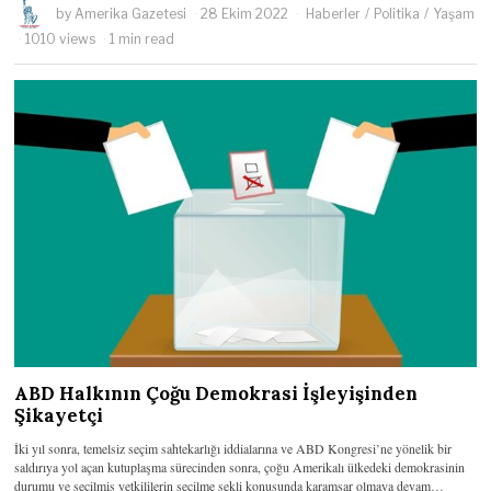
by
Amerika Gazetesi
28 Ekim 2022
Haberler
/
Politika
/
Yaşam
1010 views
1 min read
ABD Halkının Çoğu Demokrasi İşleyişinden
Şikayetçi
İki yıl sonra, temelsiz seçim sahtekarlığı iddialarına ve ABD Kongresi’ne yönelik bir
saldırıya yol açan kutuplaşma sürecinden sonra, çoğu Amerikalı ülkedeki demokrasinin
durumu ve seçilmiş yetkililerin seçilme şekli konusunda karamsar olmaya devam…