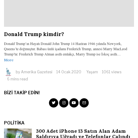
Donald Trump kimdir?
Donald Trump’ın Hayatı Donald John Trump 14 Haziran 1946 yılında Newyork,
Queens’te doğmuştur. Babası ünlü işadamı Frederich Trump, annesi Marry MacLeod
Trump’tır. Frederich Trump Alman asıllı emlakçı, Marry Trump ise İskoç asıllı…
More
by
Amerika Gazetesi
14 Ocak 2020
Yaşam
1061 views
6 mins read
BIZI TAKIP EDIN!
POLITIKA
300 Adet iPhone 13 Satın Alan Adam
Saldırıya Uğradı ve Telefonlar Çalındı