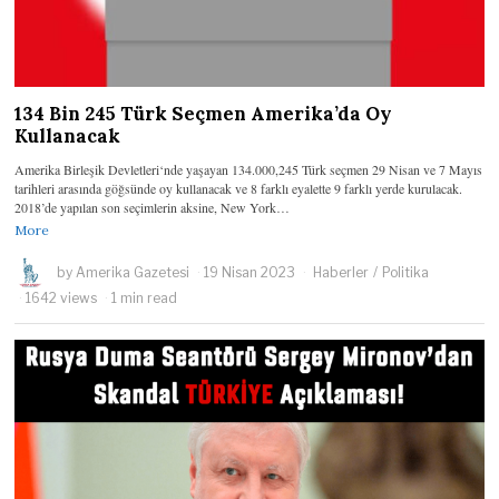
134 Bin 245 Türk Seçmen Amerika’da Oy
Kullanacak
Amerika Birleşik Devletleri‘nde yaşayan 134.000,245 Türk seçmen 29 Nisan ve 7 Mayıs
tarihleri ​​arasında göğsünde oy kullanacak ve 8 farklı eyalette 9 farklı yerde kurulacak.
2018’de yapılan son seçimlerin aksine, New York…
More
by
Amerika Gazetesi
19 Nisan 2023
Haberler
/
Politika
1642 views
1 min read