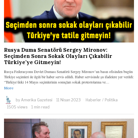
Rusya Duma Senatörü Sergey Mironov:
Seçimden Sonra Sokak Olayları Çıkabilir
Türkiye’ye Gitmeyin!
Rusya Federasyonu Devlet Duması Senatörü Sergey Mironov’un basın ofisinden bugün
Türkiye seçimleri ile ilgili bir haber servis edildi. Haber servisinde şu ifadelere yer verildi:
“Türkiye’deki 14 Mayıs seçimlerinin sonuçları sokak protestolarına ve…
More
by
Amerika Gazetesi
11 Nisan 2023
Haberler
/
Politika
1505 views
1 min read