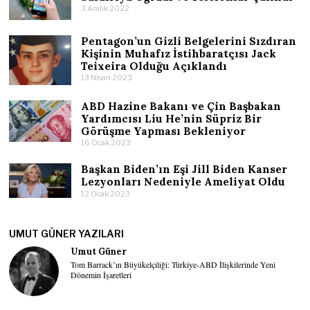
3 Aralık 2022
Pentagon’un Gizli Belgelerini Sızdıran
Kişinin Muhafız İstihbaratçısı Jack
Teixeira Olduğu Açıklandı
13 Nisan 2023
ABD Hazine Bakanı ve Çin Başbakan
Yardımcısı Liu He’nin Süpriz Bir
Görüşme Yapması Bekleniyor
16 Ocak 2023
Başkan Biden’ın Eşi Jill Biden Kanser
Lezyonları Nedeniyle Ameliyat Oldu
12 Ocak 2023
UMUT GÜNER YAZILARI
Umut Güner
Tom Barrack’ın Büyükelçiliği: Türkiye-ABD İlişkilerinde Yeni
Dönemin İşaretleri