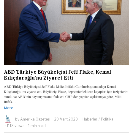
ABD Türkiye Büyükelçisi Jeff Flake, Kemal
Kılıçdaroğlu’nu Ziyaret Etti
ABD Türkiye Büyükelçisi Jeff Flake Millet İttifakı Cumhurbaşkanı adayı Kemal
Kılıçdaroğlu’nu ziyaret etti. Büyükelçi Flake, depremlerdeki can kayıpları için taziyelerini
sundu ve ABD’nin dayanışmasını ifade eti. CHP’den yapılan açıklamaya göre, Milli
İttifak…
More
by
Amerika Gazetesi
29 Mart 2023
Haberler
/
Politika
1113 views
1 min read