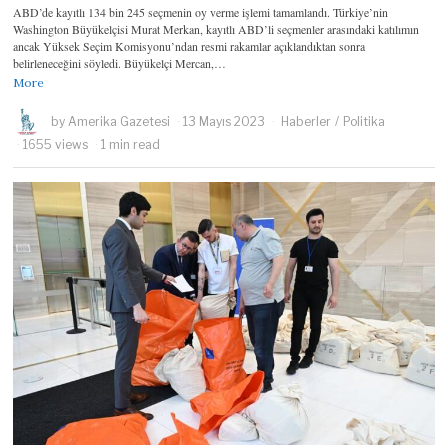
ABD’de kayıtlı 134 bin 245 seçmenin oy verme işlemi tamamlandı. Türkiye’nin
Washington Büyükelçisi Murat Merkan, kayıtlı ABD’li seçmenler arasındaki katılımın
ancak Yüksek Seçim Komisyonu’ndan resmi rakamlar açıklandıktan sonra
belirleneceğini söyledi. Büyükelçi Mercan,…
More
by
Amerika Gazetesi
13 Mayıs 2023
Haberler
/
Politika
1655 views
1 min read