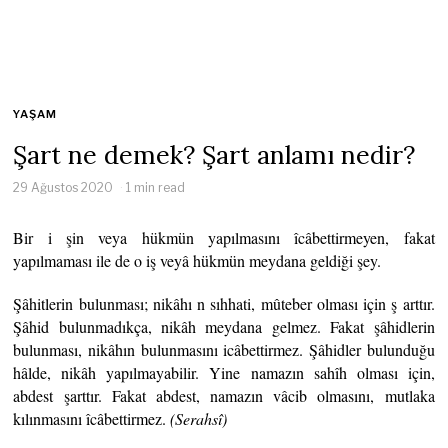
YAŞAM
Şart ne demek? Şart anlamı nedir?
29 Ağustos 2020
1 min read
Bir i şin veya hükmün yapılmasını îcâbettirmeyen, fakat
yapılmaması ile de o iş veyâ hükmün meydana geldiği şey.
Şâhitlerin bulunması; nikâhı n sıhhati, mûteber olması için ş arttır.
Şâhid bulunmadıkça, nikâh meydana gelmez. Fakat şâhidlerin
bulunması, nikâhın bulunmasını icâbettirmez. Şâhidler bulunduğu
hâlde, nikâh yapılmayabilir. Yine namazın sahîh olması için,
abdest şarttır. Fakat abdest, namazın vâcib olmasını, mutlaka
kılınmasını îcâbettirmez.
(Serahsî)