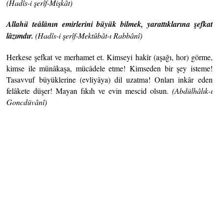
(Hadîs-i şerîf-Mişkât)
Allahü teâlânın emirlerini büyük bilmek, yarattıklarına şefkat
lâzımdır.
(Hadîs-i şerîf-Mektûbât-ı Rabbânî)
Herkese şefkat ve merhamet et. Kimseyi hakîr (aşağı, hor) görme,
kimse ile münâkaşa, mücâdele etme! Kimseden bir şey isteme!
Tasavvuf büyüklerine (evliyâya) dil uzatma! Onları inkâr eden
felâkete düşer! Mayan fıkıh ve evin mescid olsun.
(Abdülhâlık-ı
Goncdüvânî)