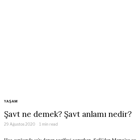
YAŞAM
Şavt ne demek? Şavt anlamı nedir?
29 Ağustos 2020
1 min read
Hac esnâsında sa’y denen vazîfeyi yaparken, Safâ’dan Merve’ye ve