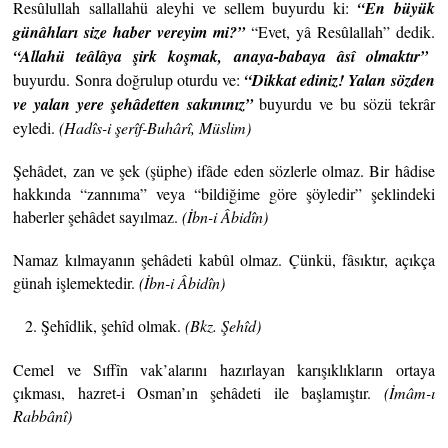
Resûlullah sallallahü aleyhi ve sellem buyurdu ki:
“En büyük
günâhları
size haber
vereyim mi?”
“Evet, yâ Resûlallah” dedik.
“Allahü teâlâya şirk koşmak, anaya-babaya âsî olmaktır”
buyurdu. Sonra doğrulup oturdu ve:
“Dikkat ediniz! Yalan sözden
ve yalan yere şehâdetten sakınınız”
buyurdu ve bu sözü tekrâr
eyledi.
(Hadîs-i şerîf-Buhârî, Müslim)
Şehâdet, zan ve şek (şüphe) ifâde eden sözlerle olmaz. Bir hâdise
hakkında “zannıma” veya “bildiğime göre şöyledir” şeklindeki
haberler şehâdet sayılmaz.
(İbn-i Âbidîn)
Namaz kılmayanın şehâdeti kabûl olmaz. Çünkü, fâsıktır, açıkça
günah işlemektedir.
(İbn-i Âbidîn)
Şehîdlik, şehîd olmak.
(Bkz.
Şehîd)
Cemel ve Sıffîn vak’alarını hazırlayan karışıklıkların ortaya
çıkması, hazret-i Osman’ın şehâdeti ile başlamıştır.
(İmâm-ı
Rabbânî)