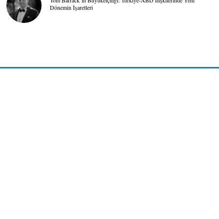
Tom Barrack’ın Büyükelçiliği: Türkiye-ABD İlişkilerinde Yeni
Dönemin İşaretleri