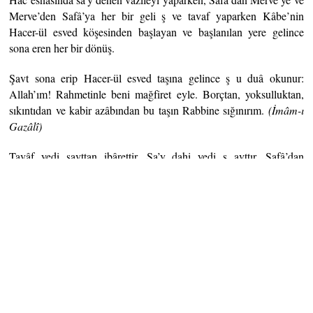
Merve’den Safâ’ya her bir geli ş ve tavaf yaparken Kâbe’nin
Hacer-ül esved köşesinden başlayan ve başlanılan yere gelince
sona eren her bir dönüş.
Şavt sona erip Hacer-ül esved taşına gelince ş u duâ okunur:
Allah’ım! Rahmetinle beni mağfiret eyle. Borçtan, yoksulluktan,
sıkıntıdan ve kabir azâbından bu taşın Rabbine sığınırım.
(İmâm-ı
Gazâlî)
Tavâf yedi şavttan ibârettir. Sa’y dahi yedi ş avttır. Safâ’dan
Merve’ye her gidiş bir şavt olduğu gibi, Merve’den Safâ’ya her
geliş dahi bir şavttır. Böylece dört gidiş ve üç geliş olur.
(M. Zihni
Efendi)