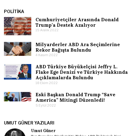
POLITIKA
Cumhuriyetçiler Arasında Donald
Trump’a Destek Azalıyor
15 Aralık 2022
Milyarderler ABD Ara Seçimlerine
Rekor Bağışta Bulundu
4 Kasım 2022
ABD Türkiye Büyükelçisi Jeffry L.
Flake Ege Denizi ve Türkiye Hakkında
Açıklamalarda Bulundu
18 Ekim 2022
Eski Başkan Donald Trump “Save
America” Mitingi Düzenledi!
5 Eylül 2022
UMUT GÜNER YAZILARI
Umut Güner