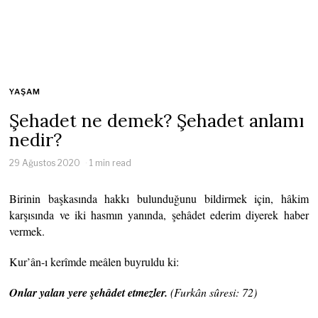
YAŞAM
Şehadet ne demek? Şehadet anlamı
nedir?
29 Ağustos 2020
1 min read
Birinin başkasında hakkı bulunduğunu bildirmek için, hâkim
karşısında ve iki hasmın yanında, şehâdet ederim diyerek haber
vermek.
Kur’ân-ı kerîmde meâlen buyruldu ki:
Onlar yalan yere şehâdet etmezler.
(Furkân sûresi: 72)