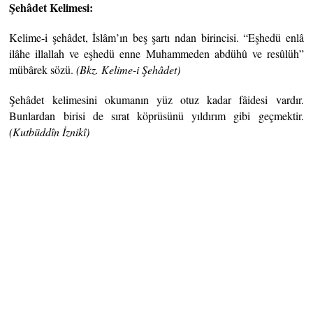
Şehâdet Kelimesi:
Kelime-i şehâdet, İslâm’ın beş şartı ndan birincisi. “Eşhedü enlâ
ilâhe illallah ve eşhedü enne Muhammeden abdühû ve resûlüh”
mübârek sözü.
(Bkz. Kelime-i
Şehâdet)
Şehâdet kelimesini okumanın yüz otuz kadar fâidesi vardır.
Bunlardan birisi de sırat köprüsünü yıldırım gibi geçmektir.
(Kutbüddîn
İznikî)