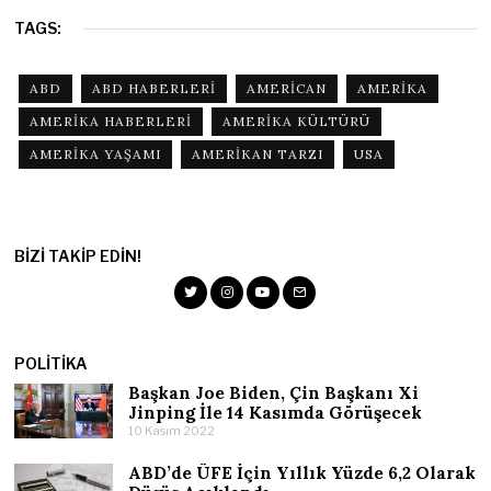
TAGS:
ABD
ABD HABERLERI
AMERICAN
AMERIKA
AMERIKA HABERLERI
AMERIKA KÜLTÜRÜ
AMERIKA YAŞAMI
AMERIKAN TARZI
USA
BIZI TAKIP EDIN!
POLITIKA
Başkan Joe Biden, Çin Başkanı
Xi
Jinping
İle 14 Kasımda Görüşecek
10 Kasım 2022
ABD’de ÜFE İçin Yıllık Yüzde 6,2 Olarak