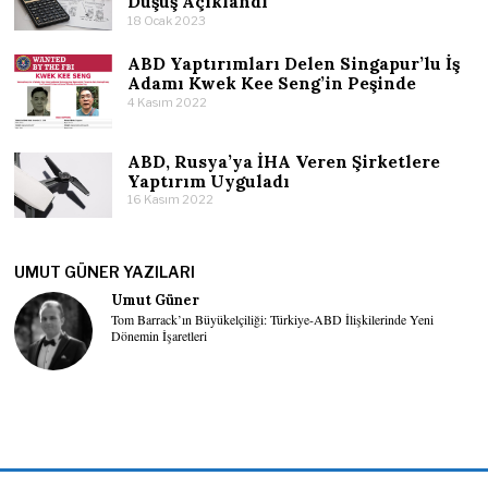
Düşüş Açıklandı
18 Ocak 2023
ABD Yaptırımları Delen Singapur’lu İş
Adamı Kwek Kee Seng’in Peşinde
4 Kasım 2022
ABD, Rusya’ya İHA Veren Şirketlere
Yaptırım Uyguladı
16 Kasım 2022
UMUT GÜNER YAZILARI
Umut Güner
Tom Barrack’ın Büyükelçiliği: Türkiye-ABD İlişkilerinde Yeni
Dönemin İşaretleri