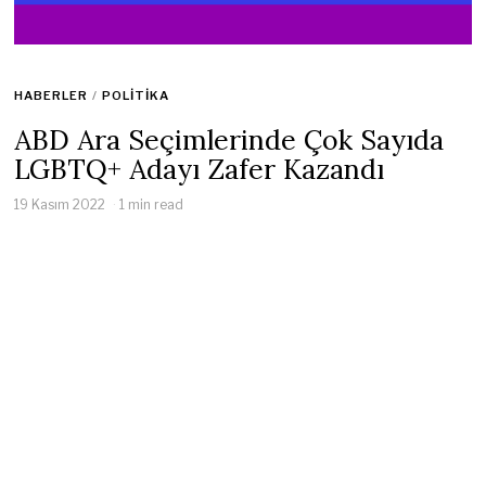
HABERLER
/
POLITIKA
ABD Ara Seçimlerinde Çok Sayıda
LGBTQ+ Adayı Zafer Kazandı
19 Kasım 2022
1 min read
ABD
kongre ara seçimlerinde rekor sayıda LGBTQ+ adayının
zaferi, topluluk katılımı için umut verici bir gelişme, ancak
insan hakları savunucularına göre, Cumhuriyet kontrolündeki
eyaletlerde zorlu yasal mücadeleler bekliyor.
Temsilciler Meclisi’ndeki dar Cumhuriyetçi çoğunluk ve
beklendiği gibi bir “kızıl dalga” olmaması, 3 Ocak’ta yemin eden
yeni Kongre’de LGBTQ+ karşıtı yasalara karşı bir tampon görevi
görebilir.