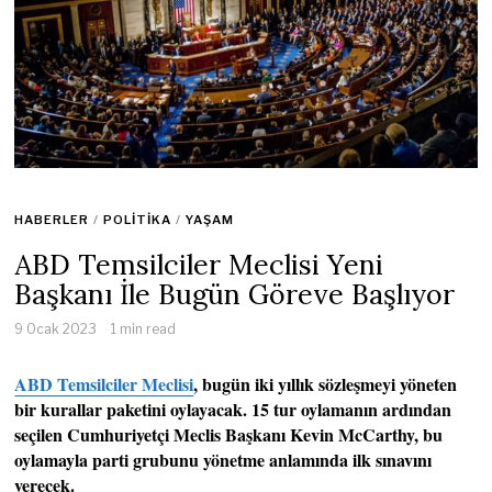
HABERLER
/
POLITIKA
/
YAŞAM
ABD Temsilciler Meclisi Yeni
Başkanı İle Bugün Göreve Başlıyor
9 Ocak 2023
1 min read
ABD Temsilciler Meclisi
, bugün iki yıllık sözleşmeyi yöneten
bir kurallar paketini oylayacak. 15 tur oylamanın ardından
seçilen Cumhuriyetçi Meclis Başkanı Kevin McCarthy, bu
oylamayla parti grubunu yönetme anlamında ilk sınavını
verecek.