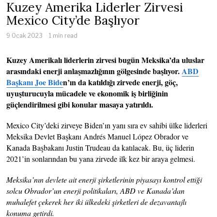
Kuzey Amerika Liderler Zirvesi
Mexico City’de Başlıyor
9 Ocak 2023
1 min read
Kuzey Amerikalı liderlerin zirvesi bugün Meksika’da uluslar
arasındaki enerji anlaşmazlığının gölgesinde başlıyor.
ABD
Başkanı Joe Bide
n’ın da katıldığı zirvede enerji, göç,
uyuşturucuyla mücadele ve ekonomik iş birliğinin
güçlendirilmesi gibi konular masaya yatırıldı.
Mexico City’deki zirveye Biden’ın yanı sıra ev sahibi ülke liderleri
Meksika Devlet Başkanı Andrés Manuel López Obrador ve
Kanada Başbakanı Justin Trudeau da katılacak. Bu, üç liderin
2021’in sonlarından bu yana zirvede ilk kez bir araya gelmesi.
Meksika’nın devlete ait enerji şirketlerinin piyasayı kontrol ettiği
solcu Obrador’un enerji politikaları, ABD ve Kanada’dan
muhalefet çekerek her iki ülkedeki şirketleri de dezavantajlı
konuma getirdi.