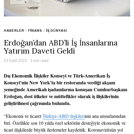
HABERLER
/
FINANS
/
İŞ DÜNYASI
Erdoğan’dan ABD’li İş İnsanlarına
Yatırım Daveti Geldi
23 Eylül 2022
1 min read
Dış Ekonomik İlişkiler Konseyi ve Türk-Amerikan İş
Konseyi’nin New York’ta bir restoranda verdiği akşam
yemeğinde Amerikalı işadamlarına konuşan Cumhurbaşkanı
Erdoğan, dost ülkeler ve müttefikler olarak iş ilişkilerinin
geliştirilmesi çağrısında bulundu.
“Ekonomi ve ticaret
Türkiye-ABD ilişkileri
nin ana unsurlarından
biri. Özellikle son 10 yılda özel sektörün desteğiyle ekonomik ve
ticari ilişkilerde büyük ilerlemeler kaydettik. Koronavirüsün yol