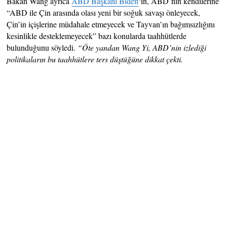
Bakan Wang ayrıca
ABD Başkanı Biden
‘ın, ABD’nin kendilerine
“ABD ile Çin arasında olası yeni bir soğuk savaşı önleyecek,
Çin’in içişlerine müdahale etmeyecek ve Tayvan’ın bağımsızlığını
kesinlikle desteklemeyecek” bazı konularda taahhütlerde
bulunduğunu söyledi.
“Öte yandan Wang Yi, ABD’nin izlediği
politikaların bu taahhütlere ters düştüğüne dikkat çekti.