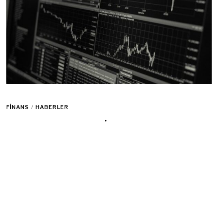
FINANS
/
HABERLER
ABD’de Ekonomi İçin Resesyon
Uyarısı Geldi!
23 Eylül 2022
1 min read
Johns Hopkins Üniversitesi’nden Profesör Steve Hanke,
ABD
ekonomisi
nin resesyona girme olasılığının ekonomistlerin
düşündüğünden daha yüksek olduğuna ve olasılığın
önümüzdeki 12 ayda %80’e ulaştığına inanıyor.