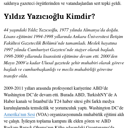
saldırıya gazeteci örgütlerinden ve vatandaşlardan sert tepki geldi.
Yıldız Yazıcıoğlu Kimdir?
44 yaşındaki Yıldız Yazıcıoğlu, 1977 yılında Almanya’da doğdu.
Lisans eğitimini 1994-1998 yıllarında Ankara Üniversitesi İletişim
Fakültesi Gazetecilik Bölümü’nde tamamladı. Meslek hayatına
1997 yılında Cumhuriyet Gazetesi’nde stajyer olarak başladı.
1998-2000 yıllarında lisansüstü eğitimine devam etti. 2000’den
Mayıs 2009’a kadar Ulusal gazetede şehir muhabiri olarak göreve
başladı ve cumhurbaşkanlığı ve meclis muhabirliği görevine
transfer oldu.
2009-2011 yılları arasında profesyonel kariyerine ABD’de
Washington DC’de devam etti. Burada ABD, TurkishNY’de A
Haber kanalı ve İstanbul’da T24 haber sitesi gibi farklı medya
kuruluşlarında temsilcilik ve yorumculuk yaptı. Washington DC’de
Amerika’nın Sesi
(VOA) organizasyonunda muhabirlik eğitimi aldı
ve çalıştı. İyileşen toplama kampını ilk elden gören ve ABD
Başkanı Barack Obama’nın Küba adasındaki Guantanamo’da