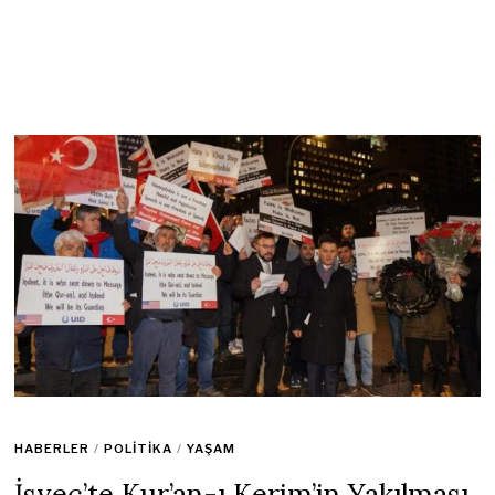
HABERLER
/
POLITIKA
/
YAŞAM
İsveç’te Kur’an-ı Kerim’in Yakılması