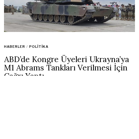
HABERLER
/
POLITIKA
ABD’de Kongre Üyeleri Ukrayna’ya
M1 Abrams Tankları Verilmesi İçin
Çağrı Yaptı
22 Ocak 2023
1 min read
ABD’li milletvekilleri, hükümeti Ukrayna’ya
M1 Abrams
tankları tedarik etmeye çağırdı. Bir Cumhuriyetçi olan
Temsilciler Meclisi Dış İlişkiler Komitesi Başkanı Michael
McCall, belli sayıda tank göndermenin bile önemli olduğunu
söyledi ve Avrupalı ​​müttefikleri de aynısını yapmaya teşvik
etti.