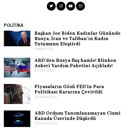
POLITIKA
Başkan Joe Biden Kadınlar Gününde
Rusya, İran ve Taliban’ın Kadın
Tutumunu Eleştirdi
8 Mart 2023
ABD’den Rusya flaş hamle! Blinken
Askeri Yardım Paketini Açıkladı!
8 Eylül 2022
Piyasaların Gözü FED’in Para
Politikası Kararına Çevirildi
10 Aralık 2022
ABD Ordusu Tanımlanamayan Cismi
Kanada Üzerinde Düşürdü
13 Şubat 2023