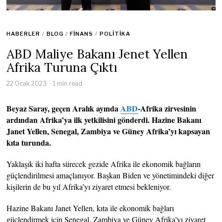
HABERLER
/
BLOG
/
FINANS
/
POLITIKA
ABD Maliye Bakanı Jenet Yellen
Afrika Turuna Çıktı
22 Ocak 2023
1 min read
Beyaz Saray, geçen Aralık ayında
ABD
-Afrika zirvesinin
ardından Afrika’ya ilk yetkilisini gönderdi. Hazine Bakanı
Janet Yellen, Senegal, Zambiya ve Güney Afrika’yı kapsayan
kıta turunda.
Yaklaşık iki hafta sürecek gezide Afrika ile ekonomik bağların
güçlendirilmesi amaçlanıyor. Başkan Biden ve yönetimindeki diğer
kişilerin de bu yıl Afrika’yı ziyaret etmesi bekleniyor.
Hazine Bakanı Janet Yellen, kıta ile ekonomik bağları
güçlendirmek için Senegal, Zambiya ve Güney Afrika’yı ziyaret