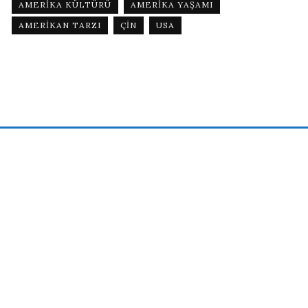
AMERIKA KÜLTÜRÜ
AMERIKA YAŞAMI
AMERIKAN TARZI
ÇIN
USA