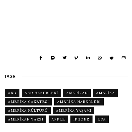
TAGS:
ABD
ABD HABERLERI
AMERICAN
AMERIKA
AMERIKA GAZETESI
AMERIKA HABERLERI
AMERIKA KÜLTÜRÜ
AMERIKA YAŞAMI
AMERIKAN TARZI
APPLE
İPHONE
USA