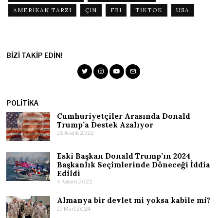
AMERIKAN TARZI
ÇIN
FBI
TIKTOK
USA
BIZI TAKIP EDIN!
POLITIKA
Cumhuriyetçiler Arasında Donald
Trump’a Destek Azalıyor
15 Aralık 2022
Eski Başkan Donald Trump’ın 2024
Başkanlık Seçimlerinde Döneceği İddia
Edildi
4 Kasım 2022
Almanya bir devlet mi yoksa kabile mi?
17 Mart 2024