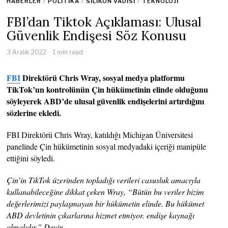
HABERLER
/
POLITIKA
/
SILIKON VADISI
/
TEKNOLOJI
FBI’dan Tiktok Açıklaması: Ulusal
Güvenlik Endişesi Söz Konusu
3 Aralık 2022
1 min read
FBI
Direktörü Chris Wray, sosyal medya platformu
TikTok’un kontrolünün Çin hükümetinin elinde olduğunu
söyleyerek ABD’de ulusal güvenlik endişelerini artırdığını
sözlerine ekledi.
FBI Direktörü Chris Wray, katıldığı Michigan Üniversitesi
panelinde Çin hükümetinin sosyal medyadaki içeriği manipüle
ettiğini söyledi.
Çin’in TikTok üzerinden topladığı verileri casusluk amacıyla
kullanabileceğine dikkat çeken Wray, “Bütün bu veriler bizim
değerlerimizi paylaşmayan bir hükümetin elinde. Bu hükümet
ABD devletinin çıkarlarına hizmet etmiyor. endişe kaynağı
olmalıdır.” Deyin.