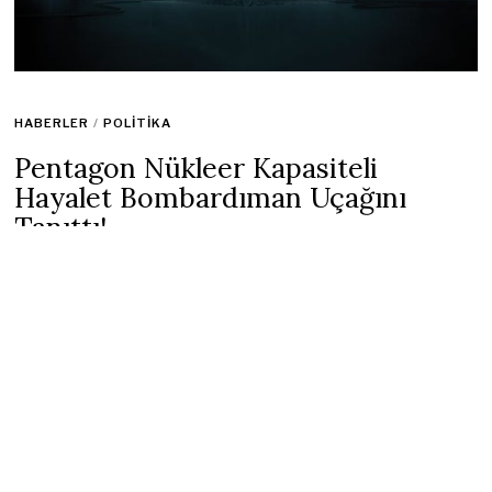
HABERLER
/
POLITIKA
Pentagon Nükleer Kapasiteli
Hayalet Bombardıman Uçağını
Tanıttı!
3 Aralık 2022
1 min read
ABD Savunma Bakanlığı, gizlice geliştirilen yeni nesil gizli
nükleer bombardıman uçaklarını fırlattı.
30 yılı aşkın bir süredir ilk
ABD bombardıman uçağı
olan B-21
Raider, Pentagon’un Çin ile gelecekte olası bir çatışmaya ilişkin
artan endişelere verdiği yanıt olarak görülüyor.
Programın neredeyse her yönü gizli tutulur. Altıncı nesil