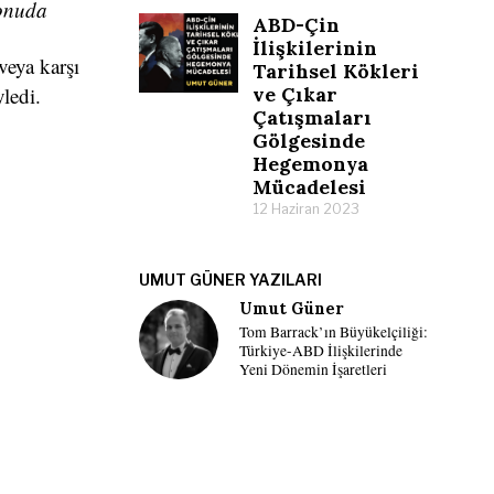
konuda
ABD-Çin
İlişkilerinin
veya karşı
Tarihsel Kökleri
ve Çıkar
yledi.
Çatışmaları
Gölgesinde
Hegemonya
Mücadelesi
12 Haziran 2023
UMUT GÜNER YAZILARI
Umut Güner
Tom Barrack’ın Büyükelçiliği:
Türkiye-ABD İlişkilerinde
Yeni Dönemin İşaretleri