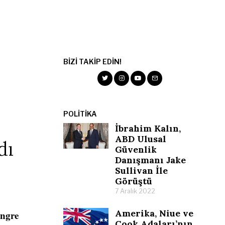
BIZI TAKIP EDIN!
POLITIKA
İbrahim Kalın,
ABD Ulusal
dı
Güvenlik
Danışmanı Jake
Sullivan İle
Görüştü
7 Aralık 2022
Amerika, Niue ve
ongre
Cook Adaları’nın