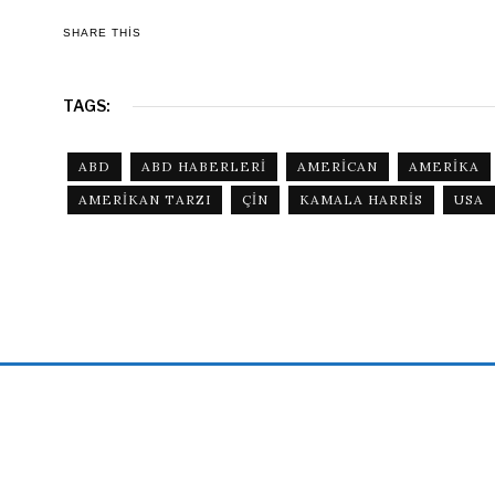
SHARE THIS
TAGS:
ABD
ABD HABERLERI
AMERICAN
AMERIKA
AMERIKAN TARZI
ÇIN
KAMALA HARRIS
USA