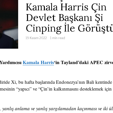
Kamala Harris Çin
Devlet Başkanı Şi
Cinping İle Görüşt
19 Kasım 2022
1 min read
 Yardımcısı
Kamala Harris
‘in Tayland’daki APEC zirve
ildiride Xi, bu hafta başlarında Endonezya’nın Bali kentinde
esinin “yapıcı” ve “Çin’in kalkınmasını desteklemek için
esi, yanlış anlama ve yanlış yargılamadan kaçınması ve iki ü