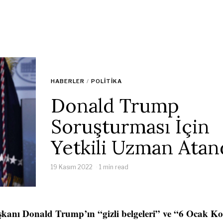
HABERLER
/
POLITIKA
Donald Trump
Soruşturması İçin
Yetkili Uzman Atan
19 Kasım 2022
1 min read
kanı Donald Trump’ın “gizli belgeleri” ve “6 Ocak K