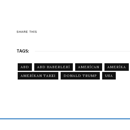
SHARE THIS
TAGS:
ABD
ABD HABERLERI
AMERICAN
AMERIKA
AMERIKAN TARZI
DONALD TRUMP
USA