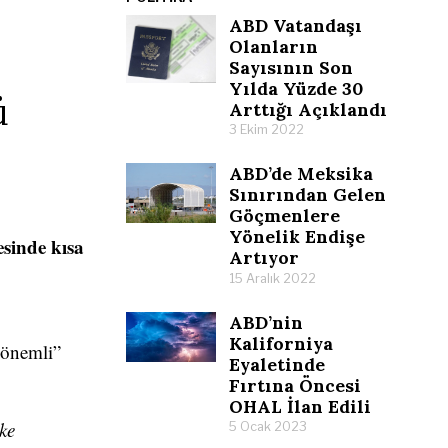
ABD Vatandaşı
Olanların
Sayısının Son
Yılda Yüzde 30
ü
Arttığı Açıklandı
3 Ekim 2022
ABD’de Meksika
Sınırından Gelen
Göçmenlere
Yönelik Endişe
sinde kısa
Artıyor
15 Aralık 2022
ABD’nin
Kaliforniya
 önemli”
Eyaletinde
Fırtına Öncesi
OHAL İlan Edili
lke
5 Ocak 2023