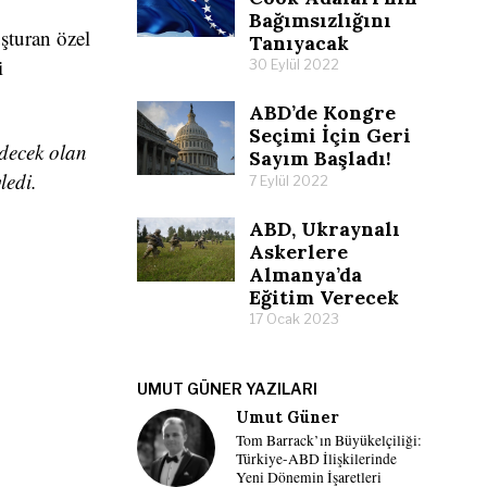
Bağımsızlığını
şturan özel
Tanıyacak
i
30 Eylül 2022
ABD’de Kongre
Seçimi İçin Geri
decek olan
Sayım Başladı!
ledi.
7 Eylül 2022
ABD, Ukraynalı
Askerlere
Almanya’da
Eğitim Verecek
17 Ocak 2023
UMUT GÜNER YAZILARI
Umut Güner
Tom Barrack’ın Büyükelçiliği:
Türkiye-ABD İlişkilerinde
Yeni Dönemin İşaretleri