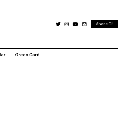
Abone Ol!
lar
Green Card