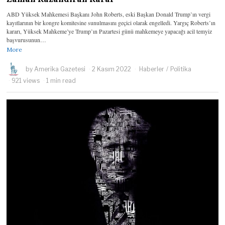
ABD Yüksek Mahkemesi Başkanı John Roberts, eski Başkan Donald Trump’ın vergi
kayıtlarının bir kongre komitesine sunulmasını geçici olarak engelledi. Yargıç Roberts’ın
kararı, Yüksek Mahkeme’ye Trump’ın Pazartesi günü mahkemeye yapacağı acil temyiz
başvurusunun…
More
by
Amerika Gazetesi
2 Kasım 2022
Haberler
/
Politika
921 views
1 min read