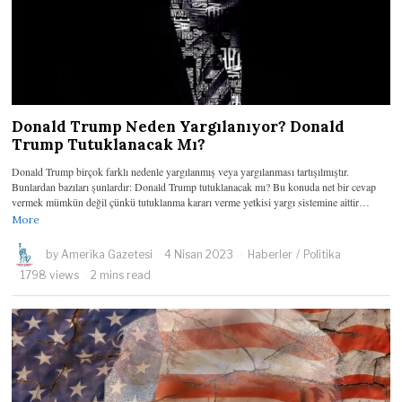
Donald Trump Neden Yargılanıyor? Donald
Trump Tutuklanacak Mı?
Donald Trump birçok farklı nedenle yargılanmış veya yargılanması tartışılmıştır.
Bunlardan bazıları şunlardır: Donald Trump tutuklanacak mı? Bu konuda net bir cevap
vermek mümkün değil çünkü tutuklanma kararı verme yetkisi yargı sistemine aittir…
More
by
Amerika Gazetesi
4 Nisan 2023
Haberler
/
Politika
1798 views
2 mins read