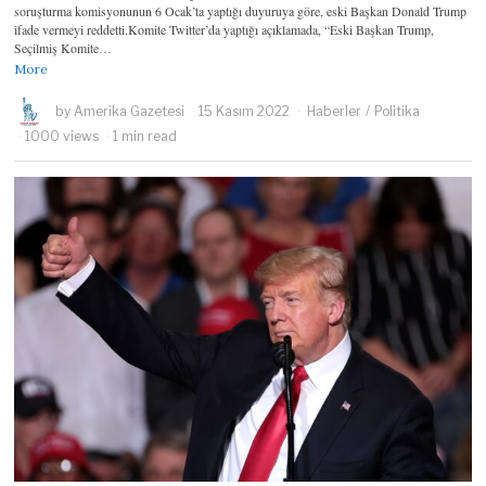
soruşturma komisyonunun 6 Ocak’ta yaptığı duyuruya göre, eski Başkan Donald Trump
ifade vermeyi reddetti.Komite Twitter’da yaptığı açıklamada, “Eski Başkan Trump,
Seçilmiş Komite…
More
by
Amerika Gazetesi
15 Kasım 2022
Haberler
/
Politika
1000 views
1 min read