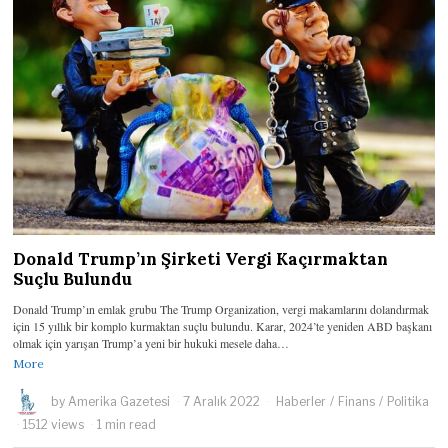
Donald Trump’ın Şirketi Vergi Kaçırmaktan
Suçlu Bulundu
Donald Trump’ın emlak grubu The Trump Organization, vergi makamlarını dolandırmak
için 15 yıllık bir komplo kurmaktan suçlu bulundu. Karar, 2024’te yeniden ABD başkanı
olmak için yarışan Trump’a yeni bir hukuki mesele daha…
More
by
Amerika Gazetesi
7 Aralık 2022
Haberler
/
Finans
/
Politika
1512 views
1 min read