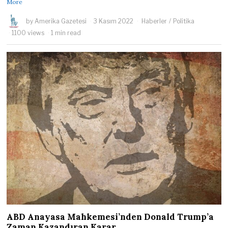
More
by
Amerika Gazetesi
3 Kasım 2022
Haberler
/
Politika
1100 views
1 min read
ABD Anayasa Mahkemesi’nden Donald Trump’a
Zaman Kazandıran Karar