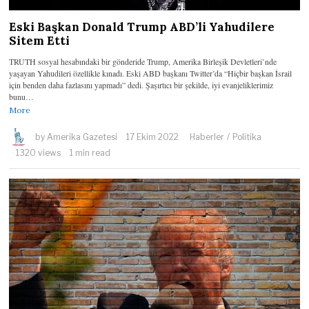
Eski Başkan Donald Trump ABD’li Yahudilere
Sitem Etti
TRUTH sosyal hesabındaki bir gönderide Trump, Amerika Birleşik Devletleri’nde
yaşayan Yahudileri özellikle kınadı. Eski ABD başkanı Twitter’da “Hiçbir başkan İsrail
için benden daha fazlasını yapmadı” dedi. Şaşırtıcı bir şekilde, iyi evanjeliklerimiz
bunu…
More
by
Amerika Gazetesi
17 Ekim 2022
Haberler
/
Politika
1320 views
1 min read