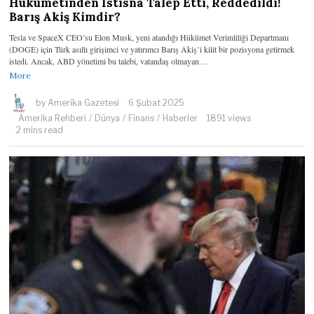
Hükümetinden İstisna Talep Etti, Reddedildi!
Barış Akiş Kimdir?
Tesla ve SpaceX CEO’su Elon Musk, yeni atandığı Hükümet Verimliliği Departmanı
(DOGE) için Türk asıllı girişimci ve yatırımcı Barış Akiş’i kilit bir pozisyona getirmek
istedi. Ancak, ABD yönetimi bu talebi, vatandaş olmayan…
More
by
Amerika Gazetesi
6 Şubat 2025
Amerika Rehberi
/
Dünya
/
Finans
/
Haberler
1891 views
2 mins read