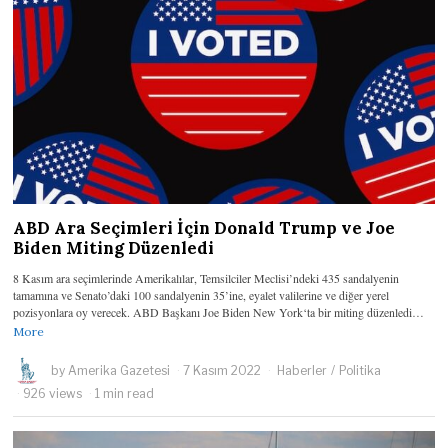
ABD Ara Seçimleri İçin Donald Trump ve Joe
Biden Miting Düzenledi
8 Kasım ara seçimlerinde Amerikalılar, Temsilciler Meclisi’ndeki 435 sandalyenin
tamamına ve Senato’daki 100 sandalyenin 35’ine, eyalet valilerine ve diğer yerel
pozisyonlara oy verecek. ABD Başkanı Joe Biden New York‘ta bir miting düzenledi…
More
by
Amerika Gazetesi
7 Kasım 2022
Haberler
/
Politika
926 views
1 min read