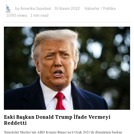
by
Amerika Gazetesi
16 Kasım 2022
Haberler
/
Politika
1090 views
1 min read
Eski Başkan Donald Trump İfade Vermeyi
Reddetti
Temsilciler Meclisi’nin ABD Kongre Binası’na 6 Ocak 2021’de düzenlenen baskını