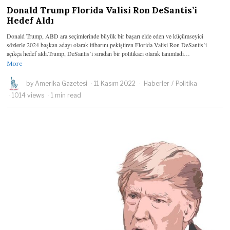
Donald Trump Florida Valisi Ron DeSantis’i
Hedef Aldı
Donald Trump, ABD ara seçimlerinde büyük bir başarı elde eden ve küçümseyici
sözlerle 2024 başkan adayı olarak itibarını pekiştiren Florida Valisi Ron DeSantis’i
açıkça hedef aldı.Trump, DeSantis’i sıradan bir politikacı olarak tanımladı…
More
by
Amerika Gazetesi
11 Kasım 2022
Haberler
/
Politika
1014 views
1 min read