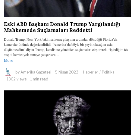
Eski ABD Başkanı Donald Trump Yargılandığı
Mahkemede Suçlamaları Reddetti
Donald Trump, New York’taki mahkeme çıkışının ardından döndüğü Florida’da
kameralar önünde değerlendirildi. “Amerika‘da böyle bir şeyin olacağını asla
düşünmezdim” diyen Trump, kendisine yöneltilen suçlamaları eleştirerek, “İşlediğim tek
suç, ülkemizi yok etmeye çalışanlara…
More
by
Amerika Gazetesi
5 Nisan 2023
Haberler
/
Politika
1302 views
1 min read