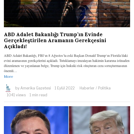
ABD Adalet Bakanlığı Trump’ın Evinde
Gerçekleştirilen Aramanın Gerekçesini
Açıkladı!
ABD Adalet Bakanlığı, FBI‘ın 8 Ağustos’ta eski Başkan Donald Trump‘ın Florida’daki
evini aramasının gerekçelerini açıkladı. Tutuklamayı imzalayan hakimin kararına istinaden
düzenlenen ve yayınlanan belge, Trump için hukuki risk oluşturan ceza soruşturmasının
önemli…
More
by
Amerika Gazetesi
1 Eylül 2022
Haberler
/
Politika
1041 views
1 min read