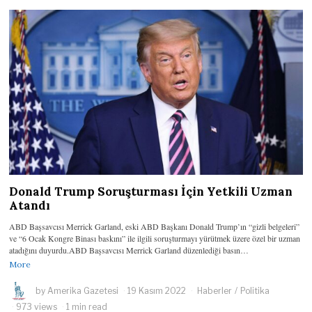
Donald Trump Soruşturması İçin Yetkili Uzman
Atandı
ABD Başsavcısı Merrick Garland, eski ABD Başkanı Donald Trump’ın “gizli belgeleri”
ve “6 Ocak Kongre Binası baskını” ile ilgili soruşturmayı yürütmek üzere özel bir uzman
atadığını duyurdu.ABD Başsavcısı Merrick Garland düzenlediği basın…
More
by
Amerika Gazetesi
19 Kasım 2022
Haberler
/
Politika
973 views
1 min read