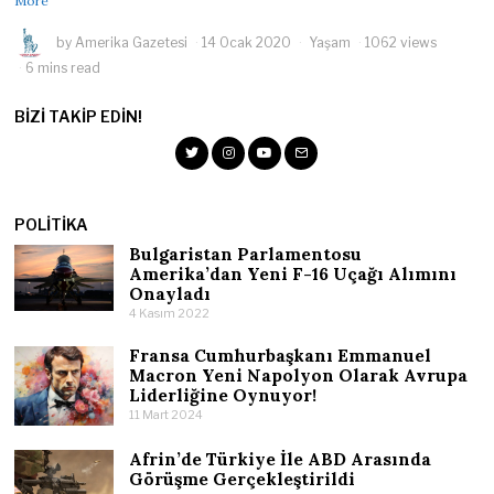
More
by
Amerika Gazetesi
14 Ocak 2020
Yaşam
1062 views
6 mins read
BIZI TAKIP EDIN!
POLITIKA
Bulgaristan Parlamentosu
Amerika’dan Yeni F-16 Uçağı Alımını
Onayladı
4 Kasım 2022
Fransa Cumhurbaşkanı Emmanuel
Macron Yeni Napolyon Olarak Avrupa
Liderliğine Oynuyor!
11 Mart 2024
Afrin’de Türkiye İle ABD Arasında
Görüşme Gerçekleştirildi