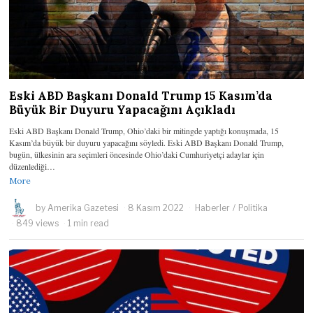
Eski ABD Başkanı Donald Trump 15 Kasım’da
Büyük Bir Duyuru Yapacağını Açıkladı
Eski ABD Başkanı Donald Trump, Ohio’daki bir mitingde yaptığı konuşmada, 15
Kasım’da büyük bir duyuru yapacağını söyledi. Eski ABD Başkanı Donald Trump,
bugün, ülkesinin ara seçimleri öncesinde Ohio’daki Cumhuriyetçi adaylar için
düzenlediği…
More
by
Amerika Gazetesi
8 Kasım 2022
Haberler
/
Politika
849 views
1 min read