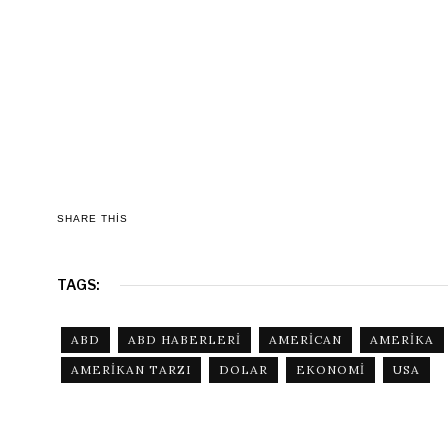
SHARE THIS
TAGS:
ABD
ABD HABERLERI
AMERICAN
AMERIKA
AMERIKAN TARZI
DOLAR
EKONOMI
USA