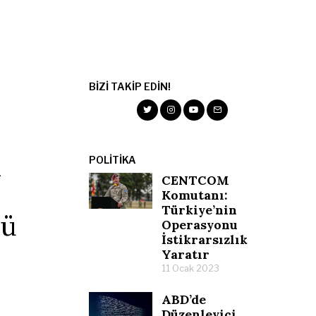
BIZI TAKIP EDIN!
n
POLITIKA
CENTCOM
Komutanı:
Türkiye’nin
dü
Operasyonu
İstikrarsızlık
Yaratır
11 Ocak 2023
ABD’de
Düzenleyici