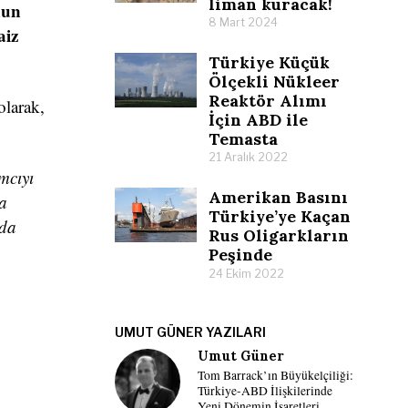
liman kuracak!
nun
8 Mart 2024
aiz
Türkiye Küçük
Ölçekli Nükleer
Reaktör Alımı
olarak,
İçin ABD ile
Temasta
21 Aralık 2022
mcıyı
Amerikan Basını
ya
Türkiye’ye Kaçan
rda
Rus Oligarkların
Peşinde
24 Ekim 2022
UMUT GÜNER YAZILARI
Umut Güner
Tom Barrack’ın Büyükelçiliği:
Türkiye-ABD İlişkilerinde
Yeni Dönemin İşaretleri