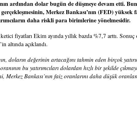
bının ardından dolar bugün de düşmeye devam etti. Bu
 gerçekleşmesinin, Merkez Bankası’nın (FED) yüksek f
ırımcıların daha riskli para birimlerine yönelmesidir.
etici fiyatları Ekim ayında yıllık bazda %7,7 arttı. Sonuç 
n altında açıklandı.
ının, doların değerinin artacağını tahmin eden birçok yatırı
oranının bu yatırımcıları dolardan hızlı bir şekilde çıkma
imi, Merkez Bankası’nın faiz oranlarını daha düşük oranla