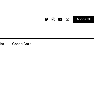
Abone Ol!
lar
Green Card