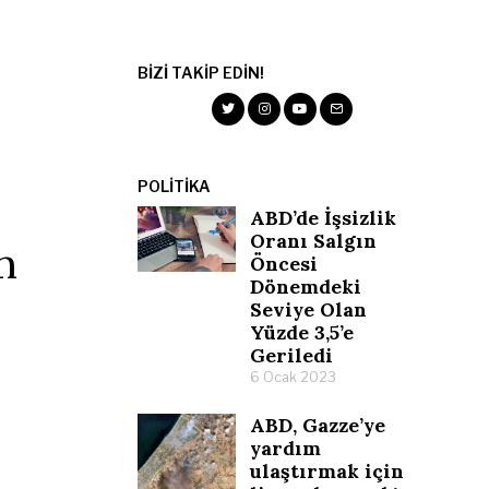
BIZI TAKIP EDIN!
POLITIKA
ABD’de İşsizlik
Oranı Salgın
m
Öncesi
Dönemdeki
Seviye Olan
Yüzde 3,5’e
Geriledi
6 Ocak 2023
ABD, Gazze’ye
yardım
ulaştırmak için