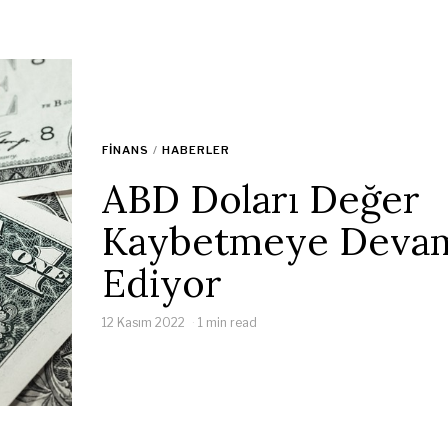
FINANS
/
HABERLER
ABD Doları Değer
Kaybetmeye Deva
Ediyor
12 Kasım 2022
1 min read