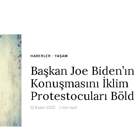
HABERLER
/
YAŞAM
Başkan Joe Biden’ı
Konuşmasını İklim
Protestocuları Böl
12 Kasım 2022
1 min read