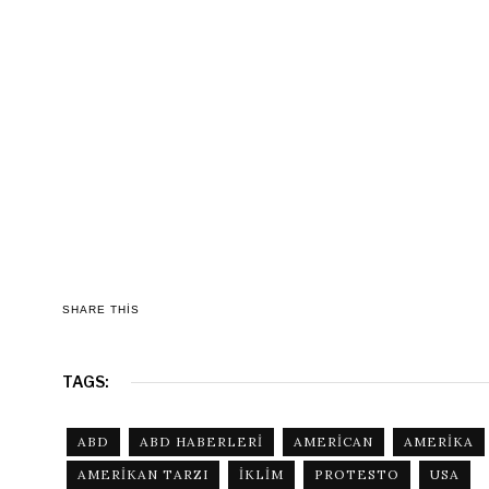
SHARE THIS
TAGS:
ABD
ABD HABERLERI
AMERICAN
AMERIKA
AMERIKAN TARZI
IKLIM
PROTESTO
USA