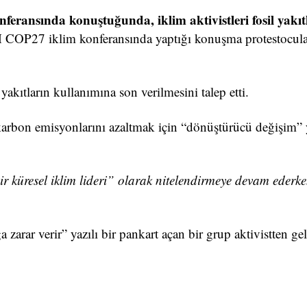
eransında konuştuğunda, iklim aktivistleri fosil yakıt
M COP27 iklim konferansında yaptığı konuşma protestocula
 yakıtların kullanımına son verilmesini talep etti.
 karbon emisyonlarını azaltmak için “dönüştürücü değişim
 küresel iklim lideri” olarak nitelendirmeye devam ederken
 zarar verir” yazılı bir pankart açan bir grup aktivistten gel