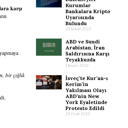
Kurumlar
lara karşı
Bankalara Kripto
rın
Uyarısında
Bulundu
23 Şubat 2023
ABD ve Suudi
Arabistan, İran
” yapmaya
Saldırısına Karşı
Teyakkuzda
1 Kasım 2022
, bir çığlık
İsveç’te Kur’an-ı
Kerim’in
Yakılması Olayı
ABD’nin New
di.
York Eyaletinde
Protesto Edildi
24 Ocak 2023