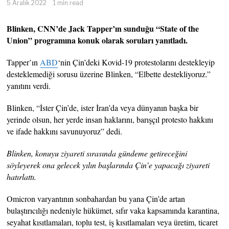
5 Aralık 2022
1 min read
Blinken, CNN’de Jack Tapper’ın sunduğu “State of the
Union” programına konuk olarak soruları yanıtladı.
Tapper’ın
ABD
‘nin Çin’deki Kovid-19 protestolarını destekleyip
desteklemediği sorusu üzerine Blinken, “Elbette destekliyoruz.”
yanıtını verdi.
Blinken, “İster Çin’de, ister İran’da veya dünyanın başka bir
yerinde olsun, her yerde insan haklarını, barışçıl protesto hakkını
ve ifade hakkını savunuyoruz” dedi.
Blinken, konuyu ziyareti sırasında gündeme getireceğini
söyleyerek ona gelecek yılın başlarında Çin’e yapacağı ziyareti
hatırlattı.
Omicron varyantının sonbahardan bu yana Çin’de artan
bulaştırıcılığı nedeniyle hükümet, sıfır vaka kapsamında karantina,
seyahat kısıtlamaları, toplu test, iş kısıtlamaları veya üretim, ticaret