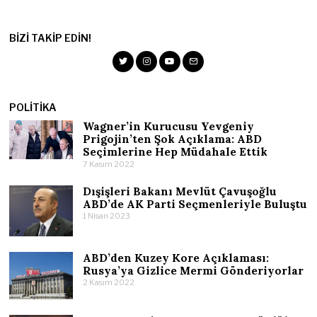
BIZI TAKIP EDIN!
POLITIKA
Wagner’in Kurucusu Yevgeniy
Prigojin’ten Şok Açıklama: ABD
Seçimlerine Hep Müdahale Ettik
7 Kasım 2022
Dışişleri Bakanı Mevlüt Çavuşoğlu
ABD’de AK Parti Seçmenleriyle Buluştu
1 Nisan 2023
ABD’den Kuzey Kore Açıklaması:
Rusya’ya Gizlice Mermi Gönderiyorlar
2 Kasım 2022