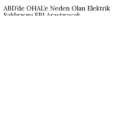
ABD’de OHAL’e Neden Olan Elektrik
Saldırısını FBI Araştıracak
5 Aralık 2022
1 min read
Moore Bölgesi Şerif Ofisi yaptığı açıklamada, trafo
merkezinde hafta sonu vurulmasının “kasıtlı hedef alma”
eylemi olarak kabul edildiğini söyledi.
Saldırının failleri veya failleri ve saldırının amaçları hakkında
henüz bir bilgi bulunmamakla birlikte, soruşturmaya FBI’ın da
dahil olduğu bildiriliyor.
Yetkililer, saldırının trafo merkezinde onarımı günler sürebilecek
milyonlarca dolarlık hasara yol açtığını söyledi.
Bölgedeki okullar da trafo merkezi onarılana ve daha fazla talimat
verilene kadar kapalı kalacak.