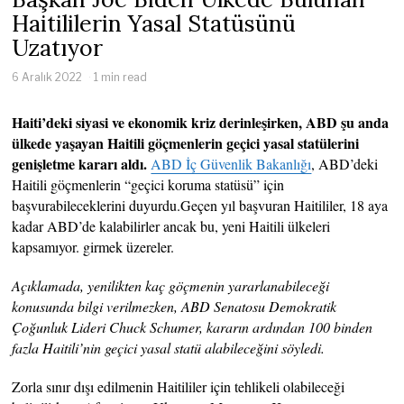
Haitililerin Yasal Statüsünü
Uzatıyor
6 Aralık 2022
1 min read
Haiti’deki siyasi ve ekonomik kriz derinleşirken, ABD şu anda
ülkede yaşayan Haitili göçmenlerin geçici yasal statülerini
genişletme kararı aldı.
ABD İç Güvenlik Bakanlığı
, ABD’deki
Haitili göçmenlerin “geçici koruma statüsü” için
başvurabileceklerini duyurdu.Geçen yıl başvuran Haitililer, 18 aya
kadar ABD’de kalabilirler ancak bu, yeni Haitili ülkeleri
kapsamıyor. girmek üzereler.
Açıklamada, yenilikten kaç göçmenin yararlanabileceği
konusunda bilgi verilmezken, ABD Senatosu Demokratik
Çoğunluk Lideri Chuck Schumer, kararın ardından 100 binden
fazla Haitili’nin geçici yasal statü alabileceğini söyledi.
Zorla sınır dışı edilmenin Haitililer için tehlikeli olabileceği