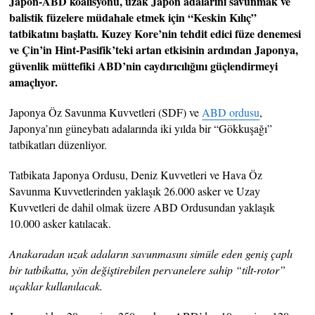
Japon-ABD koalisyonu, uzak Japon adalarını savunmak ve
balistik füzelere müdahale etmek için “Keskin Kılıç”
tatbikatını başlattı. Kuzey Kore’nin tehdit edici füze denemesi
ve Çin’in Hint-Pasifik’teki artan etkisinin ardından Japonya,
güvenlik müttefiki ABD’nin caydırıcılığını güçlendirmeyi
amaçlıyor.
Japonya Öz Savunma Kuvvetleri (SDF) ve
ABD ordusu
,
Japonya’nın güneybatı adalarında iki yılda bir “Gökkuşağı”
tatbikatları düzenliyor.
Tatbikata Japonya Ordusu, Deniz Kuvvetleri ve Hava Öz
Savunma Kuvvetlerinden yaklaşık 26.000 asker ve Uzay
Kuvvetleri de dahil olmak üzere ABD Ordusundan yaklaşık
10.000 asker katılacak.
Anakaradan uzak adaların savunmasını simüle eden geniş çaplı
bir tatbikatta, yön değiştirebilen pervanelere sahip “tilt-rotor”
uçaklar kullanılacak.