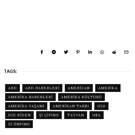
TAGS:
ABD
ABD HABERLERI
AMERICAN
AMERIKA
AMERIKA HABERLERI
AMERIKA KÜLTÜRÜ
AMERIKA YAŞAMI
AMERIKAN TARZI
G20
JOE BIDEN
ŞI ÇIPING
TAYVAN
USA
XI JINPING