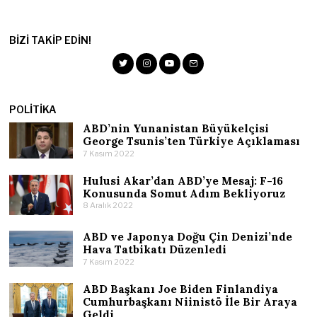
BIZI TAKIP EDIN!
POLITIKA
ABD’nin Yunanistan Büyükelçisi
George Tsunis’ten Türkiye Açıklaması
7 Kasım 2022
Hulusi Akar’dan ABD’ye Mesaj: F-16
Konusunda Somut Adım Bekliyoruz
8 Aralık 2022
ABD ve Japonya Doğu Çin Denizi’nde
Hava Tatbikatı Düzenledi
7 Kasım 2022
ABD Başkanı Joe Biden Finlandiya
Cumhurbaşkanı Niinistö İle Bir Araya
Geldi