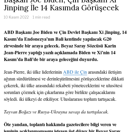
Jinping
İle 14 Kasımda Görüşecek
10 Kasım 2022
1 min read
ABD Başkanı Joe Biden ve Çin Devlet Başkanı Xi Jinping, 14
Kasım’da Endonezya’nın Bali kentinde yapılacak G20
zirvesinde bir araya gelecek. Beyaz Saray Sözcüsü Karin
Jean-Pierre yaptığı yazılı açıklamada Biden ve Xi’nin 14
Kasım’da Bali’de bir araya geleceğini duyurdu.
Jean-Pierre, iki ülke liderlerinin
ABD ile Çin
arasındaki iletişim
ağının sürdürülmesi ve derinleştirilmesini görüşeceklerine dikkati
çekerek, iki ülke arasındaki rekabeti yöneteceklerini ve ulusötesi
sorunları çözmek için çıkarlarına göre birlikte çalışacaklarını
söyledi. iki ülkeyi de etkiliyor. Uluslararası toplum tartışacak.
Tayvan Boğazı ve Rusya-Ukrayna savaşı da tartışılacak.
Öte yandan, toplantı hakkında gazetecilere bilgi veren ve
isminin açıklanmamasını isteyen üst düzey bir Beyaz Saray