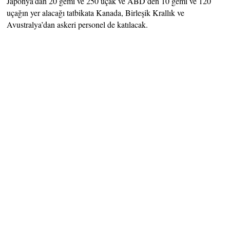
Japonya’dan 20 gemi ve 250 uçak ve ABD’den 10 gemi ve 120
uçağın yer alacağı tatbikata Kanada, Birleşik Krallık ve
Avustralya’dan askeri personel de katılacak.