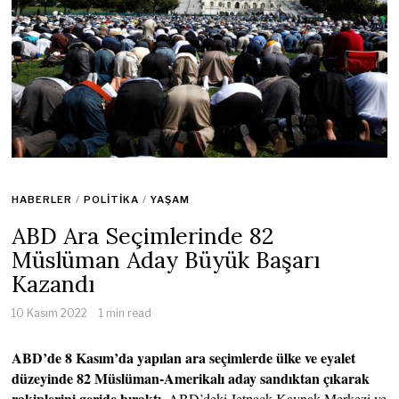
HABERLER
/
POLITIKA
/
YAŞAM
ABD Ara Seçimlerinde 82
Müslüman Aday Büyük Başarı
Kazandı
10 Kasım 2022
1 min read
ABD’de 8 Kasım’da yapılan ara seçimlerde ülke ve eyalet
düzeyinde 82 Müslüman-Amerikalı aday sandıktan çıkarak
rakiplerini geride bıraktı.
ABD’deki Jetpack Kaynak Merkezi ve