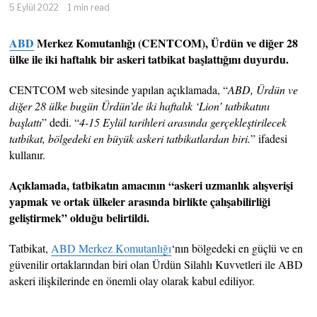
5 Eylül 2022
1 min read
ABD
Merkez Komutanlığı (CENTCOM), Ürdün ve diğer 28
ülke ile iki haftalık bir askeri tatbikat başlattığını duyurdu.
CENTCOM web sitesinde yapılan açıklamada, “
ABD, Ürdün ve
diğer 28 ülke bugün Ürdün’de iki haftalık ‘Lion’ tatbikatını
başlattı
” dedi. “
4-15 Eylül tarihleri ​​arasında gerçekleştirilecek
tatbikat, bölgedeki en büyük askeri tatbikatlardan biri.
” ifadesi
kullanır.
Açıklamada, tatbikatın amacının “askeri uzmanlık alışverişi
yapmak ve ortak ülkeler arasında birlikte çalışabilirliği
geliştirmek” olduğu belirtildi.
Tatbikat,
ABD Merkez Komutanlığı
‘nın bölgedeki en güçlü ve en
güvenilir ortaklarından biri olan Ürdün Silahlı Kuvvetleri ile ABD
askeri ilişkilerinde en önemli olay olarak kabul ediliyor.