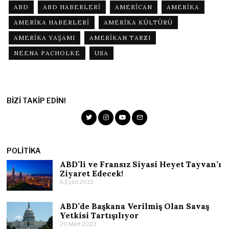
ABD
ABD HABERLERI
AMERICAN
AMERIKA
AMERIKA HABERLERI
AMERIKA KÜLTÜRÜ
AMERIKA YAŞAMI
AMERIKAN TARZI
NEENA PACHOLKE
USA
BIZI TAKIP EDIN!
POLITIKA
ABD’li ve Fransız Siyasi Heyet Tayvan’ı
Ziyaret Edecek!
6 Eylül 2022
ABD’de Başkana Verilmiş Olan Savaş
Yetkisi Tartışılıyor
20 Mart 2023