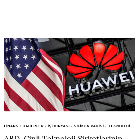
FINANS
/
HABERLER
/
İŞ DÜNYASI
/
SILIKON VADISI
/
TEKNOLOJI
ABD, Çinli Teknoloji Şirketlerinin