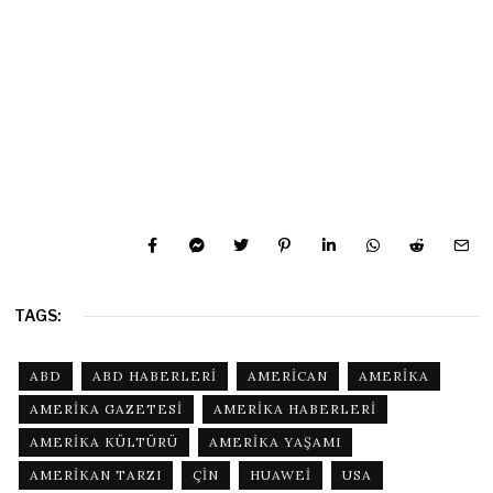
TAGS:
ABD
ABD HABERLERI
AMERICAN
AMERIKA
AMERIKA GAZETESI
AMERIKA HABERLERI
AMERIKA KÜLTÜRÜ
AMERIKA YAŞAMI
AMERIKAN TARZI
ÇIN
HUAWEI
USA