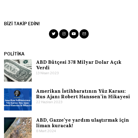
BIZI TAKIP EDIN!
POLITIKA
ABD Bütçesi 378 Milyar Dolar Açık
Verdi
13 Nisan 2023
Amerikan İstihbaratının Yüz Karası:
Rus Ajanı Robert Hanssen’in Hikayesi
22 Haziran 2023
ABD, Gazze’ye yardım ulaştırmak için
liman kuracak!
8 Mart 2024