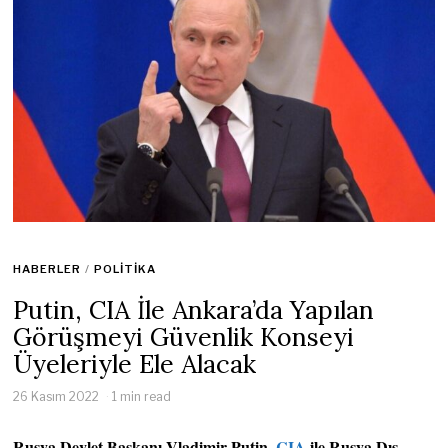
HABERLER
/
POLITIKA
Putin, CIA İle Ankara’da Yapılan
Görüşmeyi Güvenlik Konseyi
Üyeleriyle Ele Alacak
26 Kasım 2022
1 min read
Rusya Devlet Başkanı Vladimir Putin,
CIA
ile Rusya Dış