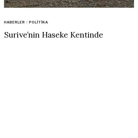
HABERLER
/
POLITIKA
Suriye’nin Haseke Kentinde
Bulunan ABD Üssüne Saldırı
Düzenlendi
26 Kasım 2022
1 min read
Suriye’nin Haseke kentindeki ABD üssüne roketli saldırı
düzenlendi. İki roketin karıştığı saldırıda ölen ya da yaralanan
olmadı.
Hedef alınan
ABD
askeri üssü, Haseke vilayetinin Shadadi
kasabasında bulunuyor. Suriye’de yerel saatle 16.00 sıralarında
gerçekleşen saldırıda iki roket kullanıldı. Roketin düştüğü üsten
can kaybı olmadı.