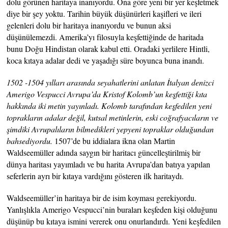
dolu görünen haritaya inanıyordu. Ona göre yeni bir yer keşfetmek
diye bir şey yoktu. Tarihin büyük düşünürleri kaşifleri ve ileri
gelenleri dolu bir haritaya inanıyordu ve bunun aksi
düşünülemezdi. Amerika’yı filosuyla keşfettiğinde de haritada
bunu Doğu Hindistan olarak kabul etti. Oradaki yerlilere Hintli,
koca kıtaya adalar dedi ve yaşadığı süre boyunca buna inandı.
1502 -1504 yılları arasında seyahatlerini anlatan İtalyan denizci
Amerigo Vespucci Avrupa’da Kristof Kolomb’un keşfettiği kıta
hakkında iki metin yayınladı. Kolomb tarafından keşfedilen yeni
toprakların adalar değil, kutsal metinlerin, eski coğrafyacıların ve
şimdiki Avrupalıların bilmedikleri yepyeni topraklar olduğundan
bahsediyordu.
1507’de bu iddialara ikna olan Martin
Waldseemüller adında saygın bir haritacı güncelleştirilmiş bir
dünya haritası yayımladı ve bu harita Avrupa’dan batıya yapılan
seferlerin ayrı bir kıtaya vardığını gösteren ilk haritaydı.
Waldseemüller’in haritaya bir de isim koyması gerekiyordu.
Yanlışlıkla Amerigo Vespucci’nin buraları keşfeden kişi olduğunu
düşünüp bu kıtaya ismini vererek onu onurlandırdı. Yeni keşfedilen