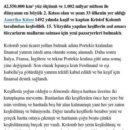
42.550.000 km² yüz ölçümü ve 1.002 milyar nüfusu ile
dünyanın en büyük 2. Kıtası olan ve şuan 33 ülkenin yer aldığı
Amerika Kıtası
1492 yılında kaşif ve kaptan Kristof Kolomb
tarafından keşfedildi. 15. Yüzyılda yapılan keşiflerin asıl amacı
tüccarların mallarını satması için yeni pazaryerleri bulmaktı.
Kolomb yeni ticaret yolları bulmak adına Portekiz kralından
finansal yatırım istedi ama olumlu sonuç alamadı. Daha sonra
İtalya, Fransa, İngiltere ve tekrar Portekiz kralına gitti ama sonuç
yine değişmedi. Son olarak İspanya kralı Ferdinand ve eşi
Isabella’ya götürdüğü yatırım teklifi kabul edildi ve bu keşif için
finansal destek sağlandı.
Keşiflerin yoğun olduğu o dönemde dünya haritası üzerine iki
kutuplaşma mevcuttu. Bunlardan ilki keşiflerden önce her yere bir
isim verilmiş ve haritada boş bir alan kalmamıştı yani her yer zaten
keşfedilmiş ve biliniyordu. Diğer tarafta keşiflerle beraber yeni ve
gerçek harita ortaya çıkmıştı ve haritanın çoğu boştu çünkü
keşfedilmemiş birçok yer vardı. Kolomb her yerin keşfedilmiş ve