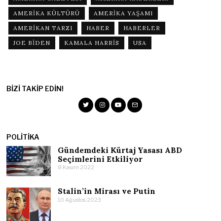
AMERIKA KÜLTÜRÜ
AMERIKA YAŞAMI
AMERIKAN TARZI
HABER
HABERLER
JOE BIDEN
KAMALA HARRIS
USA
BIZI TAKIP EDIN!
POLITIKA
Gündemdeki Kürtaj Yasası ABD
Seçimlerini Etkiliyor
8 Kasım 2022
Stalin’in Mirası ve Putin
10 Ağustos 2023