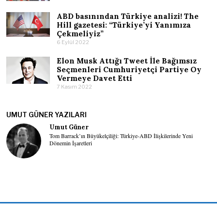
ABD basınından Türkiye analizi! The
Hill gazetesi: “Türkiye’yi Yanımıza
Çekmeliyiz”
6 Eylül 2022
Elon Musk Attığı Tweet İle Bağımsız
Seçmenleri Cumhuriyetçi Partiye Oy
Vermeye Davet Etti
7 Kasım 2022
UMUT GÜNER YAZILARI
Umut Güner
Tom Barrack’ın Büyükelçiliği: Türkiye-ABD İlişkilerinde Yeni
Dönemin İşaretleri