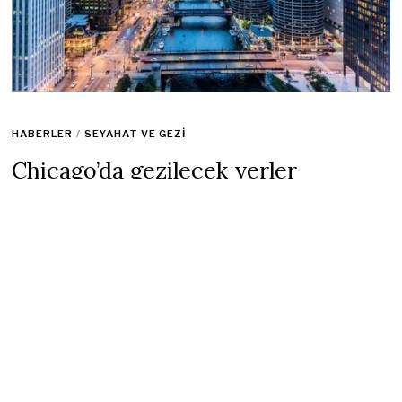
HABERLER
/
SEYAHAT VE GEZI
Chicago’da gezilecek yerler
nereler? Chicago’da neler yapılır?
Chicago görülecek yerler neler?
23 Nisan 2023
1 min read
Chicago
, Illinois eyaletinin kuzeydoğusunda yer alan büyük
bir şehirdir ve mimarisi, müzeleri, restoranları ve doğal
güzellikleri ile ünlüdür. İşte Chicago’da gezilmesi ve yapılması
gereken bazı aktiviteler:
Millenium Park: Bu park, şehrin merkezinde yer alır ve ünlü