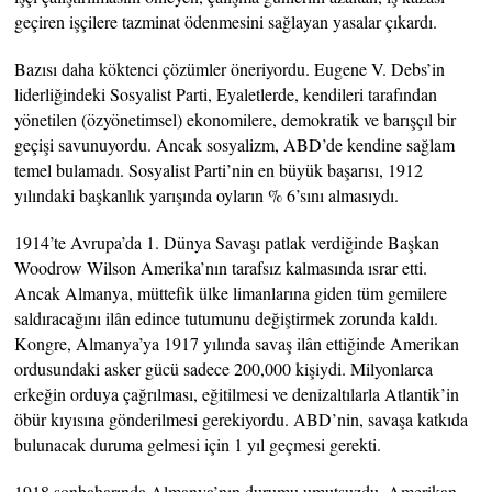
geçiren işçilere tazminat ödenmesini sağlayan yasalar çıkardı.
Bazısı daha köktenci çözümler öneriyordu. Eugene V. Debs’in
liderliğindeki Sosyalist Parti, Eyaletlerde, kendileri tarafından
yönetilen (özyönetimsel) ekonomilere, demokratik ve barışçıl bir
geçişi savunuyordu. Ancak sosyalizm, ABD’de kendine sağlam
temel bulamadı. Sosyalist Parti’nin en büyük başarısı, 1912
yılındaki başkanlık yarışında oyların % 6’sını almasıydı.
1914’te Avrupa’da 1. Dünya Savaşı patlak verdiğinde Başkan
Woodrow Wilson Amerika’nın tarafsız kalmasında ısrar etti.
Ancak Almanya, müttefik ülke limanlarına giden tüm gemilere
saldıracağını ilân edince tutumunu değiştirmek zorunda kaldı.
Kongre, Almanya’ya 1917 yılında savaş ilân ettiğinde Amerikan
ordusundaki asker gücü sadece 200,000 kişiydi. Milyonlarca
erkeğin orduya çağrılması, eğitilmesi ve denizaltılarla Atlantik’in
öbür kıyısına gönderilmesi gerekiyordu. ABD’nin, savaşa katkıda
bulunacak duruma gelmesi için 1 yıl geçmesi gerekti.
1918 sonbaharında Almanya’nın durumu umutsuzdu. Amerikan