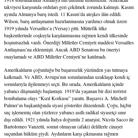
takviyesi karşısında orduları geri çekilmek zorunda kalmıştı. Kasım
ayında Almanya barış istedi. 11 Kasım’da ateşkes ilân edildi.
Wilson, barış antlaşmanın hazırlanmasına yardımcı olmak üzere
1919 yılında Versailles’a (Versay) gitti. Müttefik ülke
başkentlerinde coşkuyla karşılanmasına rağmen kendi ülkesinde
hoşnutsuzluk vardı. Önerdiği Milletler Cemiyeti maddesi Versailles
Antlaşması’na eklenmişti. Ancak ABD Senatosu bu öneriyi
onaylamadı ve ABD Milletler Cemiyeti’ne katılmadı.
Amerikalıların çoğunluğu bu başarısızlık yüzünden yas tutmaya
kalkmadı. Ve ABD, Avrupa’nın sorunlarından uzaklaşıp kendi iç
sorunlarıyla ilgilenmeyi seçti. Bu sırada, Amerikalıların içinde
yabancı düşmanlığı başlamıştı. 1919’da yaşanan bir dizi terörist
bombalama olayı “Kızıl Korkusu” yarattı. Başsavcı A. Mitchell
Palmer’ın başkanlığında siyasi gösteriler düzenlendi. Çoğu, hiçbir
suç işlememiş olan yüzlerce yabancı asıllı radikal siyasetçi sınır
dışı edildi. 1921 yılında İtalya doğumlu 2 anarşist, Nicola Sacco ile
Bartolomeo Vanzetti, somut olmayan (afaki) delillerle cinayet
suçundan hüküm giydi. Aydınların karşı çıkmasına rağmen