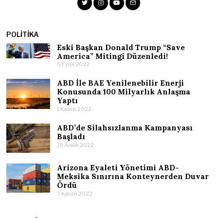
POLITIKA
Eski Başkan Donald Trump “Save
America” Mitingi Düzenledi!
5 Eylül 2022
ABD İle BAE Yenilenebilir Enerji
Konusunda 100 Milyarlık Anlaşma
Yaptı
1 Kasım 2022
ABD’de Silahsızlanma Kampanyası
Başladı
19 Aralık 2022
Arizona Eyaleti Yönetimi ABD-
Meksika Sınırına Konteynerden Duvar
Ördü
7 Kasım 2022