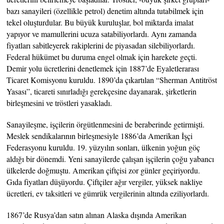
bazı sanayileri (özellikle petrol) denetim altında tutabilmek için
tekel oluşturdular. Bu büyük kuruluşlar, bol miktarda imalat
yapıyor ve mamullerini ucuza satabiliyorlardı. Aynı zamanda
fiyatları sabitleyerek rakiplerini de piyasadan silebiliyorlardı.
Federal hükümet bu duruma engel olmak için harekete geçti.
Demir yolu ücretlerini denetlemek için 1887’de Eyaletlerarası
Ticaret Komisyonu kuruldu. 1890’da çıkartılan “Sherman Antitröst
Yasası”, ticareti sınırladığı gerekçesine dayanarak, şirketlerin
birleşmesini ve tröstleri yasakladı.
Sanayileşme, işçilerin örgütlenmesini de beraberinde getirmişti.
Meslek sendikalarının birleşmesiyle 1886’da Amerikan İşçi
Federasyonu kuruldu. 19. yüzyılın sonları, ülkenin yoğun göç
aldığı bir dönemdi. Yeni sanayilerde çalışan işçilerin çoğu yabancı
ülkelerde doğmuştu. Amerikan çiftçisi zor günler geçiriyordu.
Gıda fiyatları düşüyordu. Çiftçiler ağır vergiler, yüksek nakliye
ücretleri, ev taksitleri ve gümrük vergilerinin altında eziliyorlardı.
1867’de Rusya’dan satın alınan Alaska dışında Amerikan