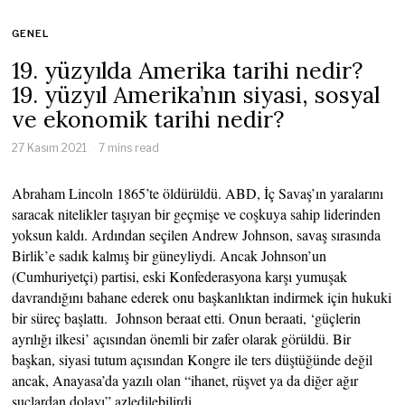
GENEL
19. yüzyılda Amerika tarihi nedir?
19. yüzyıl Amerika’nın siyasi, sosyal
ve ekonomik tarihi nedir?
27 Kasım 2021
7 mins read
Abraham Lincoln 1865’te öldürüldü. ABD, İç Savaş’ın yaralarını
saracak nitelikler taşıyan bir geçmişe ve coşkuya sahip liderinden
yoksun kaldı. Ardından seçilen Andrew Johnson, savaş sırasında
Birlik’e sadık kalmış bir güneyliydi. Ancak Johnson’un
(Cumhuriyetçi) partisi, eski Konfederasyona karşı yumuşak
davrandığını bahane ederek onu başkanlıktan indirmek için hukuki
bir süreç başlattı. Johnson beraat etti. Onun beraati, ‘güçlerin
ayrılığı ilkesi’ açısından önemli bir zafer olarak görüldü. Bir
başkan, siyasi tutum açısından Kongre ile ters düştüğünde değil
ancak, Anayasa’da yazılı olan “ihanet, rüşvet ya da diğer ağır
suçlardan dolayı” azledilebilirdi.