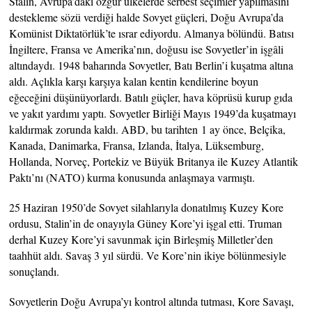
Stalin, Avrupa’daki özgür ülkelerde serbest seçimler yapılmasını
destekleme sözü verdiği halde Sovyet güçleri, Doğu Avrupa’da
Komünist Diktatörlük’te ısrar ediyordu. Almanya bölündü. Batısı
İngiltere, Fransa ve Amerika’nın, doğusu ise Sovyetler’in işgâli
altındaydı. 1948 baharında Sovyetler, Batı Berlin’i kuşatma altına
aldı. Açlıkla karşı karşıya kalan kentin kendilerine boyun
eğeceğini düşünüyorlardı. Batılı güçler, hava köprüsü kurup gıda
ve yakıt yardımı yaptı. Sovyetler Birliği Mayıs 1949’da kuşatmayı
kaldırmak zorunda kaldı. ABD, bu tarihten 1 ay önce, Belçika,
Kanada, Danimarka, Fransa, Izlanda, İtalya, Lüksemburg,
Hollanda, Norveç, Portekiz ve Büyük Britanya ile Kuzey Atlantik
Paktı’nı (NATO) kurma konusunda anlaşmaya varmıştı.
25 Haziran 1950’de Sovyet silahlarıyla donatılmış Kuzey Kore
ordusu, Stalin’in de onayıyla Güney Kore’yi işgal etti. Truman
derhal Kuzey Kore’yi savunmak için Birleşmiş Milletler’den
taahhüt aldı. Savaş 3 yıl sürdü. Ve Kore’nin ikiye bölünmesiyle
sonuçlandı.
Sovyetlerin Doğu Avrupa’yı kontrol altında tutması, Kore Savaşı,