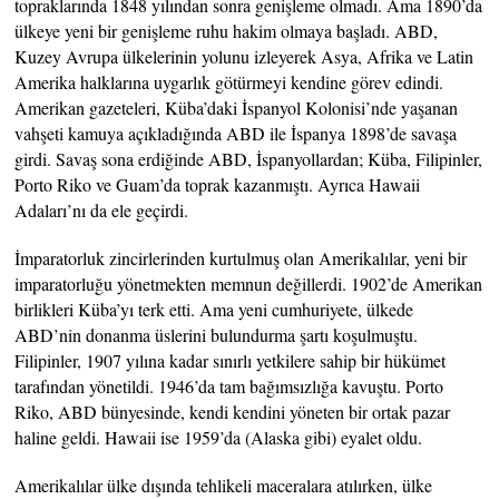
topraklarında 1848 yılından sonra genişleme olmadı. Ama 1890’da
ülkeye yeni bir genişleme ruhu hakim olmaya başladı. ABD,
Kuzey Avrupa ülkelerinin yolunu izleyerek Asya, Afrika ve Latin
Amerika halklarına uygarlık götürmeyi kendine görev edindi.
Amerikan gazeteleri, Küba’daki İspanyol Kolonisi’nde yaşanan
vahşeti kamuya açıkladığında ABD ile İspanya 1898’de savaşa
girdi. Savaş sona erdiğinde ABD, İspanyollardan; Küba, Filipinler,
Porto Riko ve Guam’da toprak kazanmıştı. Ayrıca Hawaii
Adaları’nı da ele geçirdi.
İmparatorluk zincirlerinden kurtulmuş olan Amerikalılar, yeni bir
imparatorluğu yönetmekten memnun değillerdi. 1902’de Amerikan
birlikleri Küba’yı terk etti. Ama yeni cumhuriyete, ülkede
ABD’nin donanma üslerini bulundurma şartı koşulmuştu.
Filipinler, 1907 yılına kadar sınırlı yetkilere sahip bir hükümet
tarafından yönetildi. 1946’da tam bağımsızlığa kavuştu. Porto
Riko, ABD bünyesinde, kendi kendini yöneten bir ortak pazar
haline geldi. Hawaii ise 1959’da (Alaska gibi) eyalet oldu.
Amerikalılar ülke dışında tehlikeli maceralara atılırken, ülke