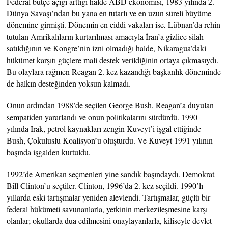
Federal bütçe açığı arttığı halde ABD ekonomisi, 1983 yılında 2.
Dünya Savaşı’ndan bu yana en tutarlı ve en uzun süreli büyüme
dönemine girmişti. Dönemin en ciddi vakaları ise, Lübnan’da rehin
tutulan Amrikalıların kurtarılması amacıyla İran’a gizlice silah
satıldığının ve Kongre’nin izni olmadığı halde, Nikaragua’daki
hükümet karşıtı güçlere mali destek verildiğinin ortaya çıkmasıydı.
Bu olaylara rağmen Reagan 2. kez kazandığı başkanlık döneminde
de halkın desteğinden yoksun kalmadı.
Onun ardından 1988’de seçilen George Bush, Reagan’a duyulan
sempatiden yararlandı ve onun politikalarını sürdürdü. 1990
yılında Irak, petrol kaynakları zengin Kuveyt’i işgal ettiğinde
Bush, Çokuluslu Koalisyon’u oluşturdu. Ve Kuveyt 1991 yılının
başında işgalden kurtuldu.
1992’de Amerikan seçmenleri yine sandık başındaydı. Demokrat
Bill Clinton’u seçtiler. Clinton, 1996’da 2. kez seçildi. 1990’lı
yıllarda eski tartışmalar yeniden alevlendi. Tartışmalar, güçlü bir
federal hükümeti savunanlarla, yetkinin merkezileşmesine karşı
olanlar; okullarda dua edilmesini onaylayanlarla, kiliseyle devlet