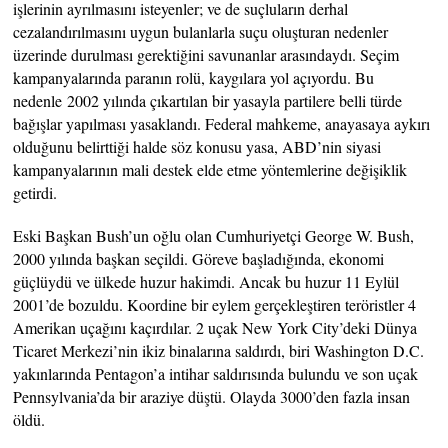
işlerinin ayrılmasını isteyenler; ve de suçluların derhal
cezalandırılmasını uygun bulanlarla suçu oluşturan nedenler
üzerinde durulması gerektiğini savunanlar arasındaydı. Seçim
kampanyalarında paranın rolü, kaygılara yol açıyordu. Bu
nedenle 2002 yılında çıkartılan bir yasayla partilere belli türde
bağışlar yapılması yasaklandı. Federal mahkeme, anayasaya aykırı
olduğunu belirttiği halde söz konusu yasa, ABD’nin siyasi
kampanyalarının mali destek elde etme yöntemlerine değişiklik
getirdi.
Eski Başkan Bush’un oğlu olan Cumhuriyetçi George W. Bush,
2000 yılında başkan seçildi. Göreve başladığında, ekonomi
güçlüydü ve ülkede huzur hakimdi. Ancak bu huzur 11 Eylül
2001’de bozuldu. Koordine bir eylem gerçekleştiren teröristler 4
Amerikan uçağını kaçırdılar. 2 uçak New York City’deki Dünya
Ticaret Merkezi’nin ikiz binalarına saldırdı, biri Washington D.C.
yakınlarında Pentagon’a intihar saldırısında bulundu ve son uçak
Pennsylvania’da bir araziye düştü. Olayda 3000’den fazla insan
öldü.