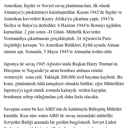
Amerikan, İngiliz ve Sovyet savaş planlamacıları, ilk olarak
Almanya’yı püskürtmeyi kararlaştırdılar. Kasım 1942’de İngiliz ve
Amerikan kuvvetleri Kuzey Afrika’ya çıkartma yaptı. 1943’te
Sicilya ve İtalya’ya ilerlediler. 4 Haziran 1944’te Romayı işgâlden
kurtardılar. 2 gün sonra –D Günü- Müttefik Kuvvetler
Normandiya çıkartmasını gerçekleştirdi. 24 Ağustos’ta Paris
özgürlüğe kavuştu. Ve Amerikan Birlikleri, Eylül ayında Alman
sınırını aştı. Sonunda, 5 Mayıs 1945’te Almanlar teslim oldu.
Japonya ile savaş 1945 Ağustos’unda Başkan Harry Truman’ın,
Hiroşima ve Nagazaki’ye atom bombası atılması emrini
vermesiyle sona erdi. Yaklaşık 200,000 sivil hayatını kaybetti. Bu
konu, günümüzde hâlâ tartışılıyor olmakla birlikte, eğer Müttefikler
Japonya’yı işgal etmek zorunda kalsaydı, verilen kayıplar,
bombanın sebep olduğundan çok daha fazla olacaktı.
Savaştan sonra bu kez ABD’nin de katılımıyla Birleşmiş Milletler
kuruldu. Kısa süre sonra ABD ile savaş sırasındaki müttefiki
Sovyetler Birliği arasında bir gerilim başgösterdi. Sovyet Lideri