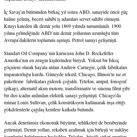
İç Savaş’ın bitiminden birkaç yıl sonra ABD, sanayide öncü güç
haline gelmiş, beceri sahibi iş adamları servet sahibi olmuştu.
Kıtayı kateden ilk demir yolu 1869 yılında tamamlandı. 1900
yılına gelindiğinde ABD’nin demir yollarının uzunluğu tüm
Avrupa’dakilerin toplamını aşmıştı. Petrol sanayi gelişmişti.
Standart Oil Company’nin kurucusu John D. Rockefeller
Amerika’nın en zengin kişilerinden biriydi. Yoksul bir İskoç
göçmeni olarak hayata atılan Andrew Carnegie, çelik fabrikaları
imparatorluğu kurdu. Güneyde tekstil, Chicago, Illinois’te ise et
paketleme fabrikaları giderek çoğaldı. Telefon, ampul, fonograf
(pikap), alternatif akım motoru, transförmatör ve sinema filmi gibi
bir dizi icadın ardından elektrik sanayi gelişmişti. Chicago’da
mimar Louis Sullivan, çelik konstrüksyon kullanarak inşa ettiği
gökdelenlerle çağdaş kentlere katkıda bulundu.
Ancak denetimsiz ekonomik büyüme, tehlikeleri de beraberinde
getirmişti. Demir yolları, rekabeti azaltmak için birleşti ve nakliye
ücretlerini belirlemeye başladılar. Tröstler, -büyük şirket grupları-