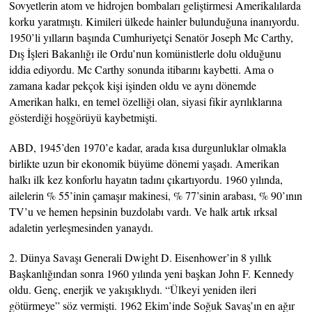
Sovyetlerin atom ve hidrojen bombaları geliştirmesi Amerikalılarda
korku yaratmıştı. Kimileri ülkede hainler bulunduğuna inanıyordu.
1950’li yılların başında Cumhuriyetçi Senatör Joseph Mc Carthy,
Dış İşleri Bakanlığı ile Ordu’nun komünistlerle dolu olduğunu
iddia ediyordu. Mc Carthy sonunda itibarını kaybetti. Ama o
zamana kadar pekçok kişi işinden oldu ve aynı dönemde
Amerikan halkı, en temel özelliği olan, siyasi fikir ayrılıklarına
gösterdiği hoşgörüyü kaybetmişti.
ABD, 1945’den 1970’e kadar, arada kısa durgunluklar olmakla
birlikte uzun bir ekonomik büyüme dönemi yaşadı. Amerikan
halkı ilk kez konforlu hayatın tadını çıkartıyordu. 1960 yılında,
ailelerin % 55’inin çamaşır makinesi, % 77’sinin arabası, % 90’ının
TV’u ve hemen hepsinin buzdolabı vardı. Ve halk artık ırksal
adaletin yerleşmesinden yanaydı.
2. Dünya Savaşı Generali Dwight D. Eisenhower’in 8 yıllık
Başkanlığından sonra 1960 yılında yeni başkan John F. Kennedy
oldu. Genç, enerjik ve yakışıklıydı. “Ülkeyi yeniden ileri
götürmeye” söz vermişti. 1962 Ekim’inde Soğuk Savaş’ın en ağır