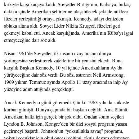
kriziyle karşı karşıya kaldı. Sovyetler Birliği’nin, Küba’ya, birkaç
dakika içinde Amerikan şehirlerine ulaşabilecek şekilde nükleer
füzeler yerleştirdiği ortaya çıkmıştı. Kennedy, adayı denizden
abluka altına aldı. Sovyet Lider Nikita Kruşçef, füzeleri geri
çekmeyi kabul etti. Ancak karşılığında, Amerika’nın Küba’yı işgal
etmeyeceğine dair söz aldı.
Nisan 1961’de Sovyetler, ilk insanlı uzay aracını dünya
yörüngesine yerleştirerek zaferlerine bir yenisini ekledi. Buna
karşılık Başkan Kennedy, 10 yıl içinde Amerikalıların Ay’da
yürüyeceğine dair söz verdi. Bu söz, astronot Neil Armstrong,
1969 yılının Temmuz ayında Apollo 11 uzay aracından inip Ay
yüzeyine adım attığında gerçekleşti.
Ancak Kennedy o günü göremedi. Çünkü 1963 yılında suikaste
kurban gitmişti. Dünya çapında bir başkan değildi. Ama ölümü,
Amerikan halkı için gerçek bir şok oldu. Ondan sonra seçilen
Lyndon B. Johnson, Kongre’den bir dizi sosyal program yasası
geçirmeyi başardı. Johnson’un “yoksullukla savaş” programı,
yoksul çocuklar için okul öncesi eğitimi, okula devam edemeyen