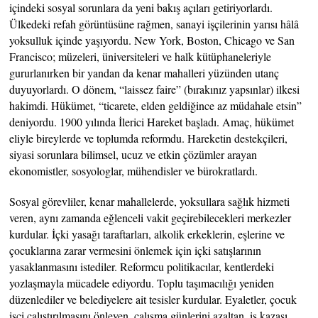
içindeki sosyal sorunlara da yeni bakış açıları getiriyorlardı.
Ülkedeki refah görüntüsüne rağmen, sanayi işçilerinin yarısı hâlâ
yoksulluk içinde yaşıyordu. New York, Boston, Chicago ve San
Francisco; müzeleri, üniversiteleri ve halk kütüphaneleriyle
gururlanırken bir yandan da kenar mahalleri yüzünden utanç
duyuyorlardı. O dönem, “laissez faire” (bırakınız yapsınlar) ilkesi
hakimdi. Hükümet, “ticarete, elden geldiğince az müdahale etsin”
deniyordu. 1900 yılında İlerici Hareket başladı. Amaç, hükümet
eliyle bireylerde ve toplumda reformdu. Hareketin destekçileri,
siyasi sorunlara bilimsel, ucuz ve etkin çözümler arayan
ekonomistler, sosyologlar, mühendisler ve bürokratlardı.
Sosyal görevliler, kenar mahallelerde, yoksullara sağlık hizmeti
veren, aynı zamanda eğlenceli vakit geçirebilecekleri merkezler
kurdular. İçki yasağı taraftarları, alkolik erkeklerin, eşlerine ve
çocuklarına zarar vermesini önlemek için içki satışlarının
yasaklanmasını istediler. Reformcu politikacılar, kentlerdeki
yozlaşmayla mücadele ediyordu. Toplu taşımacılığı yeniden
düzenlediler ve belediyelere ait tesisler kurdular. Eyaletler, çocuk
işçi çalıştırılmasını önleyen, çalışma günlerini azaltan, iş kazası