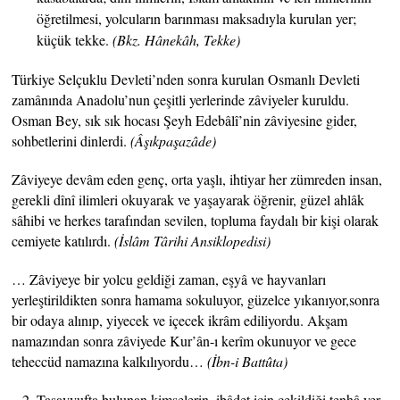
öğretilmesi, yolcuların barınması maksadıyla kurulan yer;
küçük tekke.
(Bkz. Hânekâh, Tekke)
Türkiye Selçuklu Devleti’nden sonra kurulan Osmanlı Devleti
zamânında Anadolu’nun çeşitli yerlerinde zâviyeler kuruldu.
Osman Bey, sık sık hocası Şeyh Edebâlî’nin zâviyesine gider,
sohbetlerini dinlerdi.
(Âşıkpaşazâde)
Zâviyeye devâm eden genç, orta yaşlı, ihtiyar her zümreden insan,
gerekli dînî ilimleri okuyarak ve yaşayarak öğrenir, güzel ahlâk
sâhibi ve herkes tarafından sevilen, topluma faydalı bir kişi olarak
cemiyete katılırdı.
(İslâm Târihi Ansiklopedisi)
… Zâviyeye bir yolcu geldiği zaman, eşyâ ve hayvanları
yerleştirildikten sonra hamama sokuluyor, güzelce yıkanıyor,sonra
bir odaya alınıp, yiyecek ve içecek ikrâm ediliyordu. Akşam
namazından sonra zâviyede Kur’ân-ı kerîm okunuyor ve gece
teheccüd namazına kalkılıyordu…
(İbn-i Battûta)
Tasavvufta bulunan kimselerin, ibâdet için çekildiği tenhâ yer.