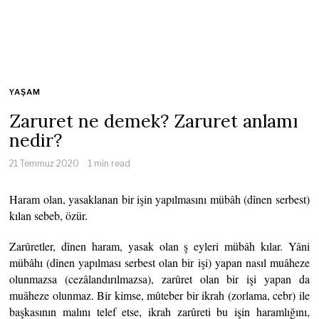
YAŞAM
Zaruret ne demek? Zaruret anlamı
nedir?
21 Temmuz 2020
1 min read
Haram olan, yasaklanan bir işin yapılmasını mübâh (dînen serbest)
kılan sebeb, özür.
Zarûretler, dînen haram, yasak olan ş eyleri mübâh kılar. Yâni
mübâhı (dînen yapılması serbest olan bir işi) yapan nasıl muâheze
olunmazsa (cezâlandırılmazsa), zarûret olan bir işi yapan da
muâheze olunmaz. Bir kimse, mûteber bir ikrah (zorlama, cebr) ile
başkasının malını telef etse, ikrah zarûreti bu işin haramlığını,