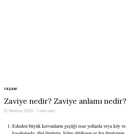
YAŞAM
Zaviye nedir? Zaviye anlamı nedir?
21 Temmuz 2020
1 min read
Eskiden büyük kervanların geçtiği ıssız yollarda veya köy ve
kasabalarda; dînî ilimlerin, İslâm ahlâkının ve fen ilimlerinin