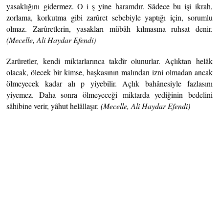
yasaklığını gidermez. O i ş yine haramdır. Sâdece bu işi ikrah,
zorlama, korkutma gibi zarûret sebebiyle yaptığı için, sorumlu
olmaz. Zarûretlerin, yasakları mübâh kılmasına ruhsat denir.
(Mecelle, Ali Haydar Efendi)
Zarûretler, kendi miktarlarınca takdîr olunurlar. Açlıktan helâk
olacak, ölecek bir kimse, başkasının malından izni olmadan ancak
ölmeyecek kadar alı p yiyebilir. Açlık bahânesiyle fazlasını
yiyemez. Daha sonra ölmeyeceği miktarda yediğinin bedelini
sâhibine verir, yâhut helâllaşır.
(Mecelle, Ali Haydar Efendi)