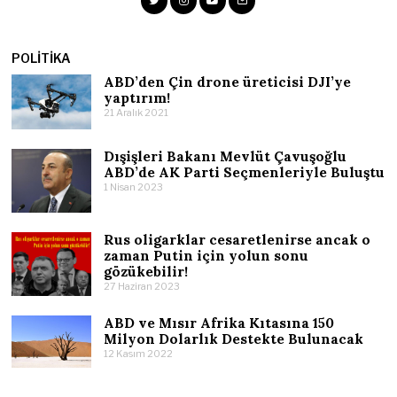
POLITIKA
ABD’den Çin drone üreticisi DJI’ye
yaptırım!
21 Aralık 2021
Dışişleri Bakanı Mevlüt Çavuşoğlu
ABD’de AK Parti Seçmenleriyle Buluştu
1 Nisan 2023
Rus oligarklar cesaretlenirse ancak o
zaman Putin için yolun sonu
gözükebilir!
27 Haziran 2023
ABD ve Mısır Afrika Kıtasına 150
Milyon Dolarlık Destekte Bulunacak
12 Kasım 2022