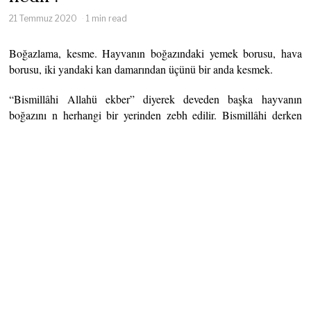
21 Temmuz 2020
1 min read
Boğazlama, kesme. Hayvanın boğazındaki yemek borusu, hava
borusu, iki yandaki kan damarından üçünü bir anda kesmek.
“Bismillâhi Allahü ekber” diyerek deveden başka hayvanın
boğazını n herhangi bir yerinden zebh edilir. Bismillâhi derken
(h)yi belli etmek lâzımdır. Belli edince Allahü teâlânı n ismi
olduğunu düşünmek lâzı m olmaz. (h)yi açıkça belli etmezse,
Allahü teâlânın ismini söylediğini düşünmek lâzımdır. Bunu da
düşünmezse, hayvan leş olur. Yemesi helâl olmaz.
(İbn-i Âbidîn)
Deve kesmekte sünnet olan nahrdır (damarları boynun alt
tarafından, göğsün bitim yerinden kesmek). S ığır cinsi, ganem
(koyun) ve tavuk gibi zebh olunur. Deveyi zebh ve sığırı ve koyunu
nahr etmek mekrûhtur.
(Fetâvây-i Hindiyye)
Hayvanın boğazında merî denilen yemek borusu, hulkûm denilen
hava borusu ve evdâc denilen iki yanda birer kan damarı vardır.