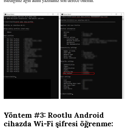
istediğiniz ağın adını yazmanız son derece önemli.
Yöntem #3: Rootlu Android
cihazda Wi-Fi şifresi öğrenme: