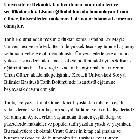
Üniversite ve Dekanlık’tan her dönem onur ödülleri ve
sertifikalar aldı. Lisans eğitimini burada tamamlayan Umut
Güner, üniversiteden mükemmel bir not ortalaması ile mezun
olmuştur.
Tarih Bölümü’nden mezun olduktan sonra, İstanbul 29 Mayıs
Üniversitesi Felsefe Fakültesi’nde yüksek lisans eğitimine başlamış
ve burada Felsefe eğitimleri almıştır. Üniversitede felsefe alanında
yüksek lisans dersi aldı, ancak felsefe bölümündeki yüksek lisans
eğitimini bıraktı. Bu süreçte akademik araştırmalara ara veren
Umut Güner, akademik gelişimine Kocaeli Üniversitesi Sosyal
Bilimler Enstitüsü Tarih Bölümü’nde lisansüstü eğitimine
başlayarak devam etmiştir.
Tarihçi ve yazar Umut Güner, küçük yaşlardan itibaren çeşitli
vakıf, dernek ve kuruluşların sosyal, kültürel ve fikri faaliyetlerinde
yer almıştır. Ayrıca erkan yaşlarından itibaren çeşitli dergi ve
gazetelerde makaleler ve popüler tarih yazıları yazdı ve yayınladı.
Bu faaliyetlere ek olarak Umut Güner’in kitap çalışmaları ve
bilimsel makaleleri de bulunmaktadır. Tarihçi Umut Güner,