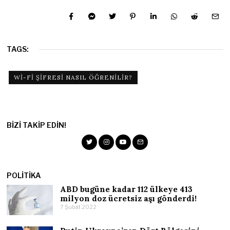
TAGS:
WI-FI ŞIFRESI NASIL ÖĞRENILIR?
BIZI TAKIP EDIN!
POLITIKA
ABD bugüne kadar 112 ülkeye 413
milyon doz ücretsiz aşı gönderdi!
7 Şubat 2022