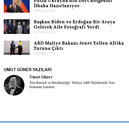
Putin Ukrayna’nın Dört Bölgesini
İlhaka Hazırlanıyor
29 Eylül 2022
Başkan Biden ve Erdoğan Bir Araya
Gelerek Aile Fotoğrafı Verdi
22 Eylül 2022
ABD Maliye Bakanı Jenet Yellen Afrika
Turuna Çıktı
22 Ocak 2023
UMUT GÜNER YAZILARI
Umut Güner
Tom Barrack’ın Büyükelçiliği: Türkiye-ABD İlişkilerinde Yeni
Dönemin İşaretleri