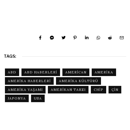
TAGS:
ABD
ABD HABERLERI
AMERICAN
AMERIKA
AMERIKA HABERLERI
AMERIKA KÜLTÜRÜ
AMERIKA YAŞAMI
AMERIKAN TARZI
CHIP
ÇIN
JAPONYA
USA