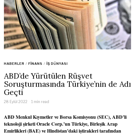
HABERLER
/
FINANS
/
İŞ DÜNYASI
ABD’de Yürütülen Rüşvet
Soruşturmasında Türkiye’nin de Adı
Geçti
28 Eylül 2022
1 min read
ABD Menkul Kıymetler ve Borsa Komisyonu (SEC), ABD’li
teknoloji şirketi Oracle Corp.’un Türkiye, Birleşik Arap
Emirlikleri (BAE) ve Hindistan’daki iştirakleri tarafından