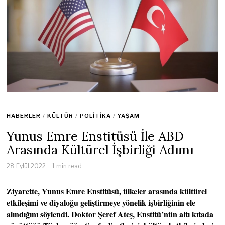
HABERLER
/
KÜLTÜR
/
POLITIKA
/
YAŞAM
Yunus Emre Enstitüsü İle ABD
Arasında Kültürel İşbirliği Adımı
28 Eylül 2022
1 min read
Ziyarette, Yunus Emre Enstitüsü, ülkeler arasında kültürel
etkileşimi ve diyaloğu geliştirmeye yönelik işbirliğinin ele
alındığını söylendi. Doktor Şeref Ateş, Enstitü’nün altı kıtada