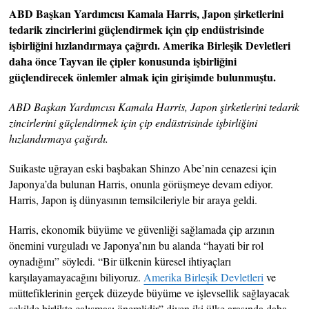
ABD Başkan Yardımcısı Kamala Harris, Japon şirketlerini
tedarik zincirlerini güçlendirmek için çip endüstrisinde
işbirliğini hızlandırmaya çağırdı. Amerika Birleşik Devletleri
daha önce Tayvan ile çipler konusunda işbirliğini
güçlendirecek önlemler almak için girişimde bulunmuştu.
ABD Başkan Yardımcısı Kamala Harris, Japon şirketlerini tedarik
zincirlerini güçlendirmek için çip endüstrisinde işbirliğini
hızlandırmaya çağırdı.
Suikaste uğrayan eski başbakan Shinzo Abe’nin cenazesi için
Japonya’da bulunan Harris, onunla görüşmeye devam ediyor.
Harris, Japon iş dünyasının temsilcileriyle bir araya geldi.
Harris, ekonomik büyüme ve güvenliği sağlamada çip arzının
önemini vurguladı ve Japonya’nın bu alanda “hayati bir rol
oynadığını” söyledi. “Bir ülkenin küresel ihtiyaçları
karşılayamayacağını biliyoruz.
Amerika Birleşik Devletleri
ve
müttefiklerinin gerçek düzeyde büyüme ve işlevsellik sağlayacak
şekilde birlikte çalışması önemlidir” diyen iki ülke arasında daha