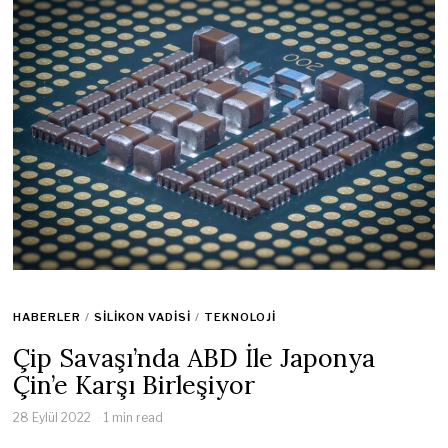
HABERLER
/
SILIKON VADISI
/
TEKNOLOJI
Çip Savaşı’nda ABD İle Japonya
Çin’e Karşı Birleşiyor
28 Eylül 2022
1 min read