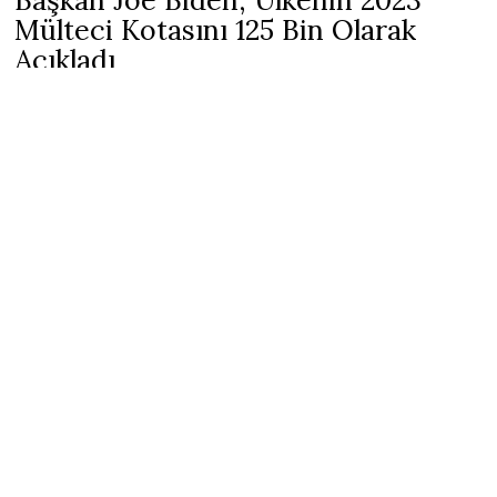
Başkan Joe Biden, Ülkenin 2023
Mülteci Kotasını 125 Bin Olarak
Açıkladı
28 Eylül 2022
1 min read
ABD Başkanı
Joe Biden, 2023 mali yılı için mülteci kabullerini
geçen yıl olduğu gibi 125 bin olarak belirledi.
Biden, Dışişleri Bakanlığı’na yazdığı bir mektupta, 1 Ekim’de
başlayacak olan 2023 mali yılı için mülteci kısıtlamalarını duyurdu.
Mektupta Biden, sınırı geçen yılla hizaladı ve 125.000 olarak
belirledi.
Biden yönetiminin geçen yıl mülteci kabul sınırını yükseltmesine
rağmen, ABD’ye kabul edilen mülteci sayısı geçen yıl 20.000’e
ulaştı.
Amerikan İnsan ve Mülteci Hakları Savunucuları Derneği,
hükümetten Göçmen Kabul Programında reform yapmasını istiyor.